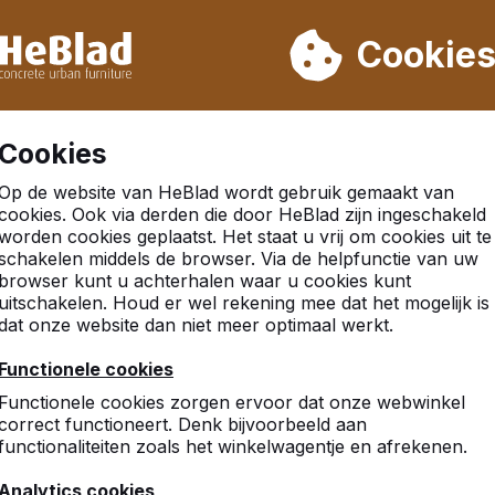
eren wij niet van week 31 t/m week 33. Houdt u daarom rekenin
Cookie
.000 producten verkocht
Klanten beoordelen HeBlad me
Cookies
Op de website van HeBlad wordt gebruik gemaakt van
cookies. Ook via derden die door HeBlad zijn ingeschakeld
worden cookies geplaatst. Het staat u vrij om cookies uit te
schakelen middels de browser. Via de helpfunctie van uw
browser kunt u achterhalen waar u cookies kunt
uitschakelen. Houd er wel rekening mee dat het mogelijk is
dat onze website dan niet meer optimaal werkt.
Functionele cookies
Functionele cookies zorgen ervoor dat onze webwinkel
correct functioneert. Denk bijvoorbeeld aan
functionaliteiten zoals het winkelwagentje en afrekenen.
Analytics cookies