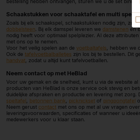
bestelling hebben ontvangen, sturen we u de set binne
Schaakstukken voor schaaktafel en multi spelta
Zoals bij elk schaakspel, schaakstukken nodig zijn, zo le
dobbelsteen
. Bij elk damspel leveren we
damstenen
en bi
nodig heeft voor optimaal spelplezier. Al deze attributen 
met ons op te nemen.
Voor het veilig spelen aan de
voetbaltafels
, hebben we 
Ook de
tafelvoetbalballetjes
zijn los bij te bestellen. Dit
handvat
, zodat u altijd kunt tafelvoetballen.
Neem contact op met HeBlad
Voor uw gemak en de snelheid, kunt u via de website al
producten van HeBlad is onze service ook stevig en betr
duidelijke afspraken en productie en levering met zorg. 
speltafel
,
betonnen bank
,
picknickset
of
pingpongtafel
o
Neem gerust
contact
met ons op met al uw vragen over
leveringsvoorwaarden, specificaties of wanneer u idee
medewerkers voor u klaar staan.