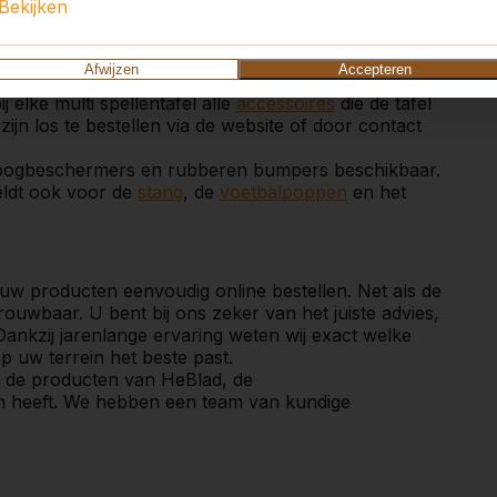
n twee werkdagen toe.
Bekijken
fel
Afwijzen
Accepteren
veren we bij elke ludotafel
pionnen met een
j elke multi spellentafel alle
accessoires
die de tafel
zijn los te bestellen via de website of door contact
oogbeschermers en rubberen bumpers beschikbaar.
 geldt ook voor de
stang
, de
voetbalpoppen
en het
 uw producten eenvoudig online bestellen. Net als de
ouwbaar. U bent bij ons zeker van het juiste advies,
Dankzij jarenlange ervaring weten wij exact welke
p uw terrein het beste past.
 de producten van HeBlad, de
ën heeft. We hebben een team van kundige