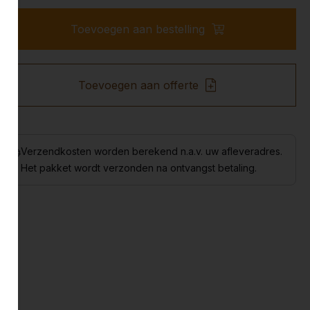
Toevoegen aan bestelling
Toevoegen aan offerte
Verzendkosten worden berekend n.a.v. uw afleveradres.
Het pakket wordt verzonden na ontvangst betaling.