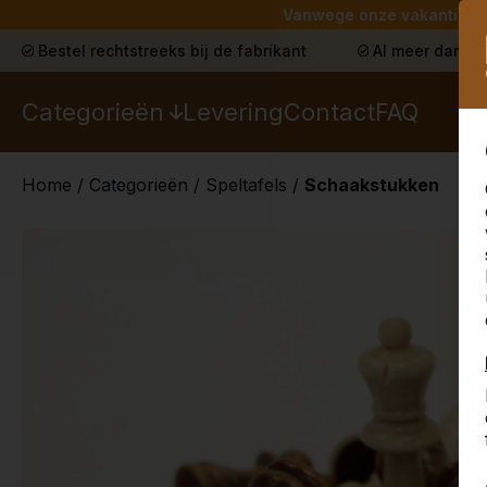
Vanwege onze vakantie lev
Bestel rechtstreeks bij de fabrikant
Al meer dan 30
Categorieën
Levering
Contact
FAQ
Home
/
Categorieën
/
Speltafels
/
Schaakstukken