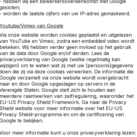
- hebben wij een bewerkersovereenkomst met Google
gesloten;
- worden de laatste cijfers van uw IP-adres gemaskeerd.
ews
Vergelijkbare producten
Youtube/Vimeo van Google
Via onze website worden cookies geplaatst en uitgelezen
van YouTube en Vimeo, zodra een embedded video wordt
bekeken. Wij hebben verder geen invloed op het gebruik
van de data door Google en/of derden. Lees de
privacyverklaring van Google (welke regelmatig kan
wijzigen) om te weten wat zij met uw (persoons)gegevens
doen die zij via deze cookies verwerken. De informatie die
aarom worden alle
schaaktafels
,
schaakbanken
en
Google verzamelt via onze website wordt overgebracht
e bijbehorende schaakstukken. Omdat de
naar en door Google opgeslagen op servers in de
en, bestelt u eenvoudig een losse set schaakstukken
Verenigde Staten. Google stelt zich te houden aan
meerdere raamwerken van zelfregulering, waaronder het
EU-US Privacy Shield Framework. Ga naar de Privacy
tukken
Shield website voor meer informatie over het EU-US
Privacy Shield-programma en om de certificering van
de witte, licht kleur en 16 stuks in de donkerdere,
Google te bekijken.
e hoogte van de Koning is bijna 9 cm en alle stukken
p het schaakbord te voorkomen. Zodra we uw
Voor meer informatie kunt u onze privacyverklaring lezen: