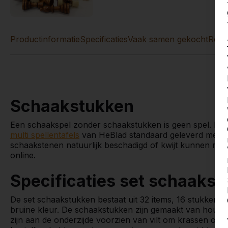
Productinformatie
Specificaties
Vaak samen gekocht
Revi
Schaakstukken
Een schaakspel zonder schaakstukken is geen spel. D
multi spellentafels
van HeBlad standaard geleverd met d
schaakstenen natuurlijk beschadigd of kwijt kunnen rak
online.
Specificaties set schaaks
De set schaakstukken bestaat uit 32 items, 16 stukken in 
bruine kleur. De schaakstukken zijn gemaakt van hout, d
zijn aan de onderzijde voorzien van vilt om krassen o