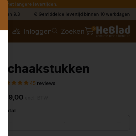
g met langere levertijden.
s
t een 9.3
Gemiddelde levertijd binnen 10 werkdagen
0
Inloggen
Zoeken
Schaakstukken
45
reviews
€ 19,00
excl. BTW
Aantal