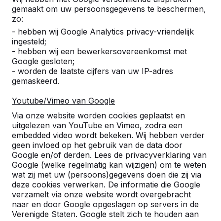
gemaakt om uw persoonsgegevens te beschermen,
Aantal
zo:
- hebben wij Google Analytics privacy-vriendelijk
ingesteld;
- hebben wij een bewerkersovereenkomst met
Google gesloten;
- worden de laatste cijfers van uw IP-adres
Toevoegen aan bestelling
gemaskeerd.
Youtube/Vimeo van Google
Toevoegen aan offerte
Via onze website worden cookies geplaatst en
uitgelezen van YouTube en Vimeo, zodra een
embedded video wordt bekeken. Wij hebben verder
geen invloed op het gebruik van de data door
Google en/of derden. Lees de privacyverklaring van
Gratis levering en plaatsing in Nederland.
Google (welke regelmatig kan wijzigen) om te weten
Geleverd binnen 4 werkweken.
wat zij met uw (persoons)gegevens doen die zij via
Hoe werkt de levering?
Bekijk video
deze cookies verwerken. De informatie die Google
verzamelt via onze website wordt overgebracht
naar en door Google opgeslagen op servers in de
Verenigde Staten. Google stelt zich te houden aan