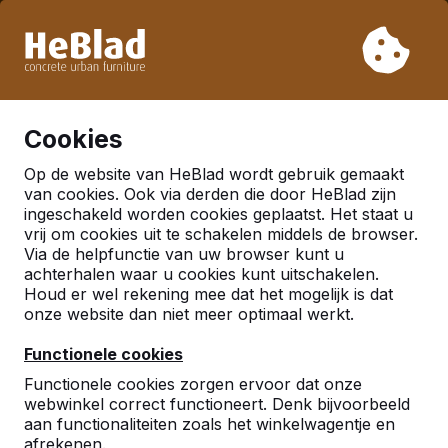
Vanwege onze vakantie leveren wij niet van week 31 t/m
week 33. Houdt u daarom rekening met langere levertijden.
Al meer dan 30.000 producten verkocht
0
Cookies
Op de website van HeBlad wordt gebruik gemaakt
Pingpongtafels
van cookies. Ook via derden die door HeBlad zijn
ingeschakeld worden cookies geplaatst. Het staat u
vrij om cookies uit te schakelen middels de browser.
Via de helpfunctie van uw browser kunt u
achterhalen waar u cookies kunt uitschakelen.
Houd er wel rekening mee dat het mogelijk is dat
onze website dan niet meer optimaal werkt.
Functionele cookies
Functionele cookies zorgen ervoor dat onze
webwinkel correct functioneert. Denk bijvoorbeeld
aan functionaliteiten zoals het winkelwagentje en
afrekenen.