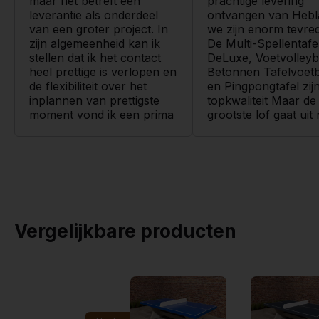
maar het betreft een
prachtige levering
leverantie als onderdeel
ontvangen van Hebl
van een groter project. In
we zijn enorm tevre
zijn algemeenheid kan ik
De Multi-Spellentafe
stellen dat ik het contact
DeLuxe, Voetvolleyba
heel prettige is verlopen en
Betonnen Tafelvoetb
de flexibiliteit over het
en Pingpongtafel zij
inplannen van prettigste
topkwaliteit Maar de
moment vond ik een prima
grootste lof gaat uit
service. De toestel…
chauffeur Frank! He
geen een…
Lees meer
-->
Lees meer
-->
Vergelijkbare producten