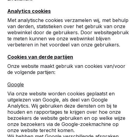
Analytics cookies
Met analytische cookies verzamelen wij, met behulp
van derden, statistieken over het gebruik van onze
webwinkel door de gebruikers. Door websitegebruik
te meten kunnen we onze webwinkel blijven
verbeteren in het voordeel van onze gebruikers.
Cookies van derde partijen
Pingpongtafel Blauw
Onze website maakt gebruik van cookies van/voor
de volgende partijen:
406
reviews
Google
€ 1.750,00
excl. BTW
Via onze website worden cookies geplaatst en
2e product en volgende voor
€ 1.650,00
per stuk,
uitgelezen van Google, als deel van Google
bespaar
5%
!
Analytics. Wij gebruiken deze diensten om bij te
houden en rapportages te krijgen over hoe onze
Kleur
bezoekers de website gebruiken en op welke wijze
onze bezoekers via de Google-zoekmachine op
onze website terecht komen.
Wij hebben met Google verschillende afspraken