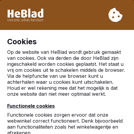
Vanwege onze vakantie leveren wij niet van week 31 t/m
week 33. Houdt u daarom rekening met langere levertijden.
Al meer dan 30.000 producten verkocht
0
Cookies
Op de website van HeBlad wordt gebruik gemaakt
Meer
van cookies. Ook via derden die door HeBlad zijn
ingeschakeld worden cookies geplaatst. Het staat u
vrij om cookies uit te schakelen middels de browser.
Afgeronde pingpongtafel
Via de helpfunctie van uw browser kunt u
achterhalen waar u cookies kunt uitschakelen.
Houd er wel rekening mee dat het mogelijk is dat
onze website dan niet meer optimaal werkt.
Functionele cookies
Functionele cookies zorgen ervoor dat onze
webwinkel correct functioneert. Denk bijvoorbeeld
aan functionaliteiten zoals het winkelwagentje en
afrekenen.