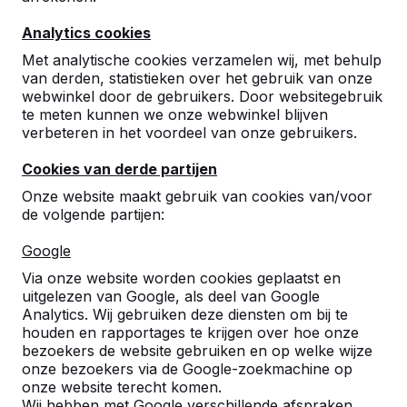
U heeft ze vast wel eens gezien, de betonnen
Analytics cookies
pingpongtafels van HeBlad. Doordat we de
pingpongtafels op veel basisscholen leveren en daar
Met analytische cookies verzamelen wij, met behulp
behoorlijk fanatieke kinderen aan spelen zijn, hebben
van derden, statistieken over het gebruik van onze
we bedacht om de hoeken af te ronden zodat ze hier
webwinkel door de gebruikers. Door websitegebruik
niet zo makkelijk tegenaan lopen.
te meten kunnen we onze webwinkel blijven
De afgeronde pingpongtafels zijn leverbaar in drie
verbeteren in het voordeel van onze gebruikers.
verschillende uitvoeringen. Hieronder staan de
uitvoeringen afgebeeld.
Cookies van derde partijen
Onze website maakt gebruik van cookies van/voor
HeBlad -
de volgende partijen:
Afgeronde pingpongtafels
Google
Via onze website worden cookies geplaatst en
uitgelezen van Google, als deel van Google
Analytics. Wij gebruiken deze diensten om bij te
houden en rapportages te krijgen over hoe onze
bezoekers de website gebruiken en op welke wijze
onze bezoekers via de Google-zoekmachine op
Productcode
PP.AR.GR
PP.AR.BL
PP
onze website terecht komen.
Kleur
Groen
Blauw
Na
Wij hebben met Google verschillende afspraken