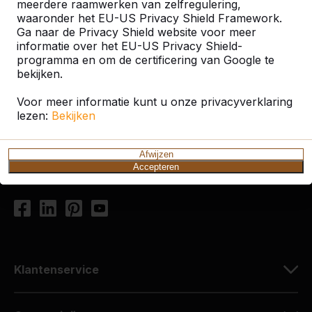
meerdere raamwerken van zelfregulering,
waaronder het EU-US Privacy Shield Framework.
Ga naar de Privacy Shield website voor meer
informatie over het EU-US Privacy Shield-
Contact
programma en om de certificering van Google te
bekijken.
HeBlad Nederland
Diamantweg 22
Voor meer informatie kunt u onze privacyverklaring
5527 LC Hapert
lezen:
Bekijken
Nederland
Afwijzen
+31 (0)497 - 36.08.08
Accepteren
info@HeBlad.com
Klantenservice