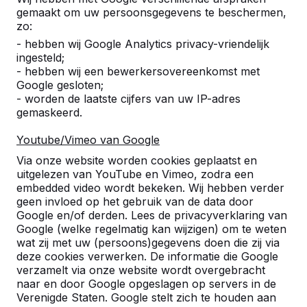
gemaakt om uw persoonsgegevens te beschermen,
zo:
- hebben wij Google Analytics privacy-vriendelijk
ingesteld;
- hebben wij een bewerkersovereenkomst met
Google gesloten;
- worden de laatste cijfers van uw IP-adres
gemaskeerd.
Onderplaat Betonbank
€ 550,00
excl. BTW
Youtube/Vimeo van Google
Selecteer een variant:
Via onze website worden cookies geplaatst en
uitgelezen van YouTube en Vimeo, zodra een
embedded video wordt bekeken. Wij hebben verder
geen invloed op het gebruik van de data door
Google en/of derden. Lees de privacyverklaring van
Google (welke regelmatig kan wijzigen) om te weten
Product bekijken
wat zij met uw (persoons)gegevens doen die zij via
deze cookies verwerken. De informatie die Google
verzamelt via onze website wordt overgebracht
naar en door Google opgeslagen op servers in de
Verenigde Staten. Google stelt zich te houden aan