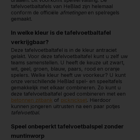
draaien. Dit voorkomt spelvervalsing. De
tafelvoetbaltafels van HeBlad zijn helemaal
conform de officiële
afmetingen
en spelregels
gemaakt.
In welke kleur is de tafelvoetbaltafel
verkrijgbaar?
Deze tafelvoetbaltafel is in de kleur antraciet
gelakt. Voor deze tafelvoetbaltafel kunt u zelf uw
teams samenstellen. U heeft de keuze uit zwart,
wit, geel, groen, blauw, paars, rood en oranje
spelers. Welke kleur heeft uw voorkeur? U kunt
onze verschillende HeBlad spel- en speeltafels
gemakkelijk met elkaar combineren. Zo kunt u
deze tafelvoetbaltafel goed combineren met een
betonnen zitbank
of
picknickset
. Hierdoor
kunnen jongeren uitrusten na een paar potjes
tafelvoetbal
.
Speel onbeperkt tafelvoetbalspel zonder
muntinworp