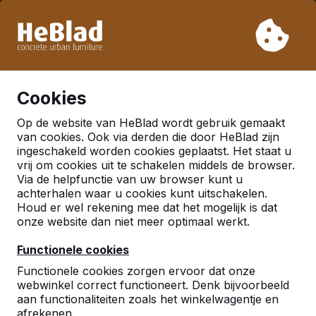
Vanwege onze vakantie leveren wij niet van week 31 t/m
week 33. Houdt u daarom rekening met langere levertijden.
Al meer dan 30.000 producten verkocht
0
Cookies
Op de website van HeBlad wordt gebruik gemaakt
Categorieën
van cookies. Ook via derden die door HeBlad zijn
ingeschakeld worden cookies geplaatst. Het staat u
Tafelvoetbal
vrij om cookies uit te schakelen middels de browser.
Via de helpfunctie van uw browser kunt u
achterhalen waar u cookies kunt uitschakelen.
Houd er wel rekening mee dat het mogelijk is dat
onze website dan niet meer optimaal werkt.
Functionele cookies
Functionele cookies zorgen ervoor dat onze
webwinkel correct functioneert. Denk bijvoorbeeld
aan functionaliteiten zoals het winkelwagentje en
afrekenen.