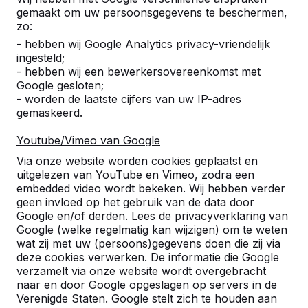
gemaakt om uw persoonsgegevens te beschermen,
Verzendkosten worden berekend n.a.v. uw
zo:
afleveradres. Het pakket wordt verzonden na
- hebben wij Google Analytics privacy-vriendelijk
ontvangst betaling.
ingesteld;
- hebben wij een bewerkersovereenkomst met
Google gesloten;
- worden de laatste cijfers van uw IP-adres
gemaskeerd.
Poppenset inclusief
Youtube/Vimeo van Google
stootblokken voor de doelman
Via onze website worden cookies geplaatst en
uitgelezen van YouTube en Vimeo, zodra een
Is uw voetbalteam aan vervanging toe? Geen
embedded video wordt bekeken. Wij hebben verder
probleem! Kies een kleur en bestel 11 nieuwe spelers,
geen invloed op het gebruik van de data door
inclusief twee stootblokjes die aan weerszijden van de
Google en/of derden. Lees de privacyverklaring van
doelman geplaatst worden. Door het plaatsen van
Google (welke regelmatig kan wijzigen) om te weten
nieuwe voetbalpoppen, is uw
tafelvoetbaltafel
weer
wat zij met uw (persoons)gegevens doen die zij via
als nieuw.
deze cookies verwerken. De informatie die Google
verzamelt via onze website wordt overgebracht
Poppenset en andere accessoires
naar en door Google opgeslagen op servers in de
Verenigde Staten. Google stelt zich te houden aan
Piept en kraakt uw voetbaltafel een beetje, of wilt u