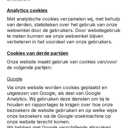
Analytics cookies
Met analytische cookies verzamelen wij, met behulp
van derden, statistieken over het gebruik van onze
webwinkel door de gebruikers. Door websitegebruik
Poppenset
te meten kunnen we onze webwinkel blijven
verbeteren in het voordeel van onze gebruikers.
reviews
Cookies van derde partijen
€ 55,00
Onze website maakt gebruik van cookies van/voor
excl. BTW
de volgende partijen:
Optie
Google
Via onze website worden cookies geplaatst en
uitgelezen van Google, als deel van Google
Aantal
Analytics. Wij gebruiken deze diensten om bij te
houden en rapportages te krijgen over hoe onze
bezoekers de website gebruiken en op welke wijze
onze bezoekers via de Google-zoekmachine op
onze website terecht komen.
Wij hebben met Google verschillende afspraken