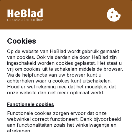
Vanwege onze vakantie leveren wij niet van week 31 t/m
week 33. Houdt u daarom rekening met langere levertijden.
Al meer dan 30.000 producten verkocht
0
Cookies
Op de website van HeBlad wordt gebruik gemaakt
Tafelvoetbal
van cookies. Ook via derden die door HeBlad zijn
ingeschakeld worden cookies geplaatst. Het staat u
vrij om cookies uit te schakelen middels de browser.
Via de helpfunctie van uw browser kunt u
achterhalen waar u cookies kunt uitschakelen.
Houd er wel rekening mee dat het mogelijk is dat
onze website dan niet meer optimaal werkt.
Functionele cookies
Functionele cookies zorgen ervoor dat onze
webwinkel correct functioneert. Denk bijvoorbeeld
aan functionaliteiten zoals het winkelwagentje en
afrekenen.