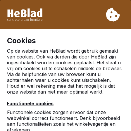
Vanwege onze vakantie leveren wij niet van week 31 t/m
week 33. Houdt u daarom rekening met langere levertijden.
Al meer dan 30.000 producten verkocht
0
Cookies
Op de website van HeBlad wordt gebruik gemaakt
Categorieën
van cookies. Ook via derden die door HeBlad zijn
ingeschakeld worden cookies geplaatst. Het staat u
Specials
vrij om cookies uit te schakelen middels de browser.
Via de helpfunctie van uw browser kunt u
achterhalen waar u cookies kunt uitschakelen.
Houd er wel rekening mee dat het mogelijk is dat
onze website dan niet meer optimaal werkt.
Functionele cookies
Functionele cookies zorgen ervoor dat onze
webwinkel correct functioneert. Denk bijvoorbeeld
aan functionaliteiten zoals het winkelwagentje en
afrekenen.