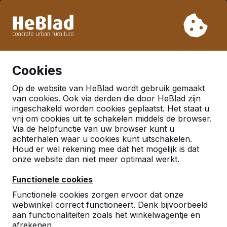
Vanwege onze vakantie leveren wij niet van week 31 t/m
week 33. Houdt u daarom rekening met langere levertijden.
Al meer dan 30.000 producten verkocht
0
Cookies
Op de website van HeBlad wordt gebruik gemaakt
Tafelvoetbal
van cookies. Ook via derden die door HeBlad zijn
ingeschakeld worden cookies geplaatst. Het staat u
Accessoires
vrij om cookies uit te schakelen middels de browser.
Via de helpfunctie van uw browser kunt u
achterhalen waar u cookies kunt uitschakelen.
Houd er wel rekening mee dat het mogelijk is dat
onze website dan niet meer optimaal werkt.
Functionele cookies
Functionele cookies zorgen ervoor dat onze
webwinkel correct functioneert. Denk bijvoorbeeld
aan functionaliteiten zoals het winkelwagentje en
afrekenen.