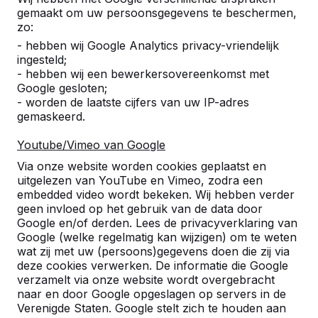
gemaakt om uw persoonsgegevens te beschermen,
zo:
- hebben wij Google Analytics privacy-vriendelijk
ingesteld;
- hebben wij een bewerkersovereenkomst met
Google gesloten;
- worden de laatste cijfers van uw IP-adres
gemaskeerd.
Tafelvoetbalballetjes, 25 stuks
€ 28,00
excl. BTW
Youtube/Vimeo van Google
Via onze website worden cookies geplaatst en
uitgelezen van YouTube en Vimeo, zodra een
Product bekijken
embedded video wordt bekeken. Wij hebben verder
geen invloed op het gebruik van de data door
Google en/of derden. Lees de privacyverklaring van
Google (welke regelmatig kan wijzigen) om te weten
wat zij met uw (persoons)gegevens doen die zij via
deze cookies verwerken. De informatie die Google
verzamelt via onze website wordt overgebracht
naar en door Google opgeslagen op servers in de
Verenigde Staten. Google stelt zich te houden aan