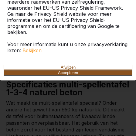
meerdere raamwerken van zelfregulering,
waaronder het EU-US Privacy Shield Framework.
Mogelijkheden in beton
Ga naar de Privacy Shield website voor meer
gegoten
informatie over het EU-US Privacy Shield-
programma en om de certificering van Google te
In de prachtige, rustige kleur naturel beton
bekijken.
ontwierpen we een multi-spellentafel, waarin maar
liefst drie bordspellen verwerkt zijn. De spelborden
Voor meer informatie kunt u onze privacyverklaring
van natuursteen zitten vast geklonken in het
lezen:
Bekijken
betonnen tafelblad. De hele multi-spellentafel is
gegoten uit één stuk beton, zowel de tafel als de
Afwijzen
zittingen.
Accepteren
Specificaties multi-spellentafel
1-3-4 naturel beton
Wat maakt de mulit-spellentafel speciaal? Onder
andere het gewicht van 950 kg natuurlijk. Dit maakt
de tafel voor buitenstaanders of kwaadwillende
passanten onverplaatsbaar. Het gebruik van het
beton zorgt voor het bestand zijn tegen vandalisme.