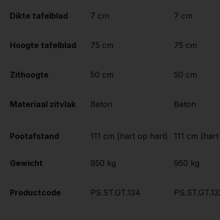
Dikte tafelblad
7 cm
7 cm
Hoogte tafelblad
75 cm
75 cm
Zithoogte
50 cm
50 cm
Materiaal zitvlak
Beton
Beton
Pootafstand
111 cm (hart op hart)
111 cm (hart
Gewicht
950 kg
950 kg
Productcode
PS.ST.GT.134
PS.ST.GT.13