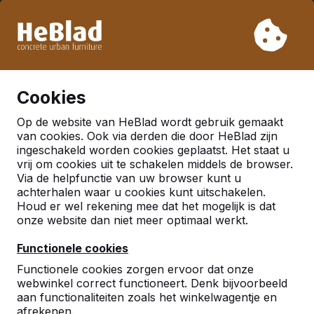
Vanwege onze vakantie leveren wij niet van week 31 t/m
week 33. Houdt u daarom rekening met langere levertijden.
Al meer dan 30.000 producten verkocht
0
Cookies
Op de website van HeBlad wordt gebruik gemaakt
Multi-spellentafel Standaard
van cookies. Ook via derden die door HeBlad zijn
ingeschakeld worden cookies geplaatst. Het staat u
vrij om cookies uit te schakelen middels de browser.
Via de helpfunctie van uw browser kunt u
achterhalen waar u cookies kunt uitschakelen.
Houd er wel rekening mee dat het mogelijk is dat
onze website dan niet meer optimaal werkt.
Functionele cookies
Functionele cookies zorgen ervoor dat onze
webwinkel correct functioneert. Denk bijvoorbeeld
aan functionaliteiten zoals het winkelwagentje en
afrekenen.