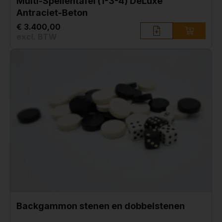
Multi-Spellentafel (1-3-4) DeLuxe
Antraciet-Beton
€ 3.400,00
excl. BTW
Backgammon stenen en dobbelstenen