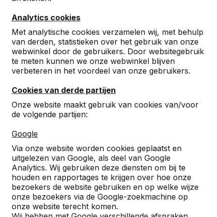
Analytics cookies
Met analytische cookies verzamelen wij, met behulp
van derden, statistieken over het gebruik van onze
webwinkel door de gebruikers. Door websitegebruik
te meten kunnen we onze webwinkel blijven
verbeteren in het voordeel van onze gebruikers.
Multi-Spellentafel (1-3-4)
Standaard
Cookies van derde partijen
Onze website maakt gebruik van cookies van/voor
reviews
de volgende partijen:
€ 3.100,00
Google
excl. BTW
Via onze website worden cookies geplaatst en
2e product en volgende voor
€ 3.000,00
per stuk,
uitgelezen van Google, als deel van Google
bespaar
3%
!
Analytics. Wij gebruiken deze diensten om bij te
houden en rapportages te krijgen over hoe onze
Kleur
bezoekers de website gebruiken en op welke wijze
onze bezoekers via de Google-zoekmachine op
onze website terecht komen.
Wij hebben met Google verschillende afspraken