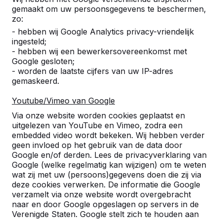
Aantal
gemaakt om uw persoonsgegevens te beschermen,
zo:
- hebben wij Google Analytics privacy-vriendelijk
ingesteld;
- hebben wij een bewerkersovereenkomst met
Google gesloten;
Toevoegen aan bestelling
- worden de laatste cijfers van uw IP-adres
gemaskeerd.
Youtube/Vimeo van Google
Toevoegen aan offerte
Via onze website worden cookies geplaatst en
uitgelezen van YouTube en Vimeo, zodra een
embedded video wordt bekeken. Wij hebben verder
geen invloed op het gebruik van de data door
Google en/of derden. Lees de privacyverklaring van
Gratis levering en plaatsing in Nederland.
Google (welke regelmatig kan wijzigen) om te weten
Geleverd binnen 4 werkweken.
wat zij met uw (persoons)gegevens doen die zij via
Hoe werkt de levering?
Bekijk video
deze cookies verwerken. De informatie die Google
verzamelt via onze website wordt overgebracht
naar en door Google opgeslagen op servers in de
Verenigde Staten. Google stelt zich te houden aan