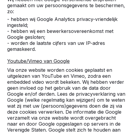
gemaakt om uw persoonsgegevens te beschermen,
zo:
- hebben wij Google Analytics privacy-vriendelijk
Productcode
PP.R.GR
PP.R.BL
PP
ingesteld;
Kleur
Groen
Blauw
Na
- hebben wij een bewerkersovereenkomst met
Google gesloten;
- worden de laatste cijfers van uw IP-adres
gemaskeerd.
Klik hier voor meer informatie over onze tafeltennis
tafels.
Youtube/Vimeo van Google
Via onze website worden cookies geplaatst en
uitgelezen van YouTube en Vimeo, zodra een
embedded video wordt bekeken. Wij hebben verder
geen invloed op het gebruik van de data door
Google en/of derden. Lees de privacyverklaring van
Google (welke regelmatig kan wijzigen) om te weten
wat zij met uw (persoons)gegevens doen die zij via
deze cookies verwerken. De informatie die Google
verzamelt via onze website wordt overgebracht
naar en door Google opgeslagen op servers in de
Verenigde Staten. Google stelt zich te houden aan