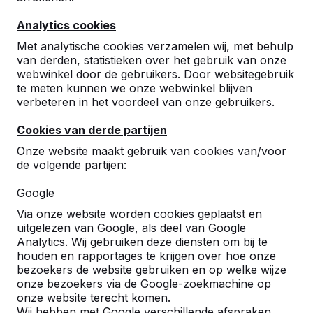
Analytics cookies
Met analytische cookies verzamelen wij, met behulp
van derden, statistieken over het gebruik van onze
webwinkel door de gebruikers. Door websitegebruik
te meten kunnen we onze webwinkel blijven
verbeteren in het voordeel van onze gebruikers.
Naast de standaard tafeltennis tafels en de tafeltennis
tafels met afgeronde hoeken, maken wij ook ronde
Cookies van derde partijen
tafeltennis tafels uit beton met een doorsnede van
maar liefst 260 cm. Deze mooie robuuste tafels zijn
Onze website maakt gebruik van cookies van/voor
zeer sterk zodat ze geschikt zijn voor openbare
de volgende partijen:
ruimtes. We hebben de ronde tafeltennis tafel in drie
verschillende kleuren, Groen, Blauw en de naturel
Google
beton kleur.
Via onze website worden cookies geplaatst en
Kijk hieronder in het schema voor meer informatie
uitgelezen van Google, als deel van Google
over de verschillende uitvoeringen.
Analytics. Wij gebruiken deze diensten om bij te
houden en rapportages te krijgen over hoe onze
bezoekers de website gebruiken en op welke wijze
onze bezoekers via de Google-zoekmachine op
onze website terecht komen.
Wij hebben met Google verschillende afspraken