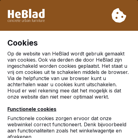
Vanwege onze vakantie leveren wij niet van week 31 t/m
week 33. Houdt u daarom rekening met langere levertijden.
Al meer dan 30.000 producten verkocht
0
Cookies
Op de website van HeBlad wordt gebruik gemaakt
Meer
van cookies. Ook via derden die door HeBlad zijn
ingeschakeld worden cookies geplaatst. Het staat u
vrij om cookies uit te schakelen middels de browser.
Ronde tafeltennistafel
Via de helpfunctie van uw browser kunt u
achterhalen waar u cookies kunt uitschakelen.
Houd er wel rekening mee dat het mogelijk is dat
onze website dan niet meer optimaal werkt.
Functionele cookies
Functionele cookies zorgen ervoor dat onze
webwinkel correct functioneert. Denk bijvoorbeeld
aan functionaliteiten zoals het winkelwagentje en
afrekenen.