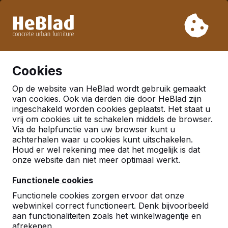
Vanwege onze vakantie leveren wij niet van week 31 t/m
week 33. Houdt u daarom rekening met langere levertijden.
Al meer dan 30.000 producten verkocht
0
Cookies
Op de website van HeBlad wordt gebruik gemaakt
Meer
van cookies. Ook via derden die door HeBlad zijn
ingeschakeld worden cookies geplaatst. Het staat u
vrij om cookies uit te schakelen middels de browser.
Betonnen banken
Via de helpfunctie van uw browser kunt u
achterhalen waar u cookies kunt uitschakelen.
Houd er wel rekening mee dat het mogelijk is dat
onze website dan niet meer optimaal werkt.
Functionele cookies
Functionele cookies zorgen ervoor dat onze
webwinkel correct functioneert. Denk bijvoorbeeld
aan functionaliteiten zoals het winkelwagentje en
afrekenen.