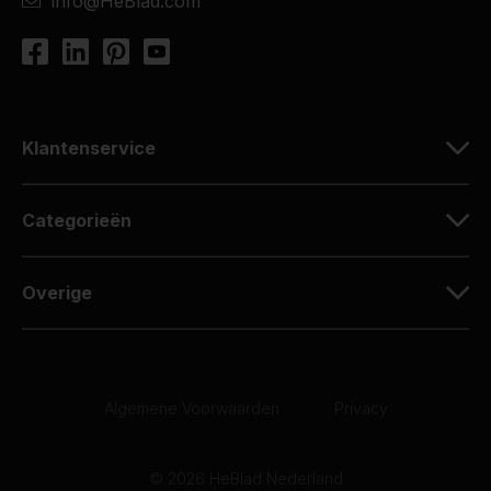
info@HeBlad.com
Klantenservice
Categorieën
Overige
Algemene Voorwaarden
|
Privacy
© 2026 HeBlad Nederland