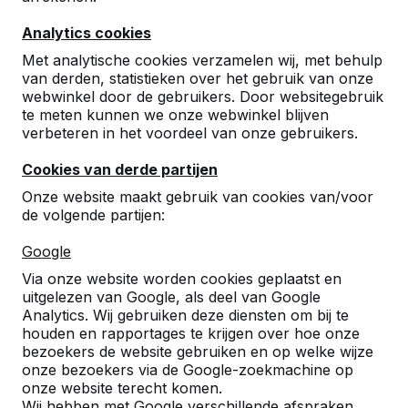
Analytics cookies
Met analytische cookies verzamelen wij, met behulp
van derden, statistieken over het gebruik van onze
webwinkel door de gebruikers. Door websitegebruik
Rechtstreeks vanuit onze fabriek maken
te meten kunnen we onze webwinkel blijven
wij betonnen bankjes voor het gebruik bij openbare
verbeteren in het voordeel van onze gebruikers.
ruimtes, school pleinen, speeltuinen, campings en
parken. Deze bankjes zijn nagenoeg hufterproof en
Cookies van derde partijen
worden gemaakt in verschillende uitvoeringen. Voor
Onze website maakt gebruik van cookies van/voor
meer informatie, klik op de foto van het product
de volgende partijen:
waarin u geïnteresseerd bent.
Google
HeBlad - Betonnen banken
Via onze website worden cookies geplaatst en
uitgelezen van Google, als deel van Google
Analytics. Wij gebruiken deze diensten om bij te
houden en rapportages te krijgen over hoe onze
bezoekers de website gebruiken en op welke wijze
onze bezoekers via de Google-zoekmachine op
onze website terecht komen.
Wij hebben met Google verschillende afspraken