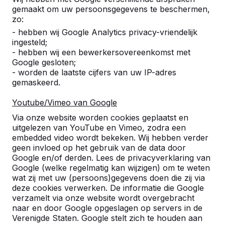
Productcode
BB.DL
BB.ST
BB
gemaakt om uw persoonsgegevens te beschermen,
zo:
Kleur
Naturel
Naturel
Na
- hebben wij Google Analytics privacy-vriendelijk
ingesteld;
- hebben wij een bewerkersovereenkomst met
Google gesloten;
- worden de laatste cijfers van uw IP-adres
gemaskeerd.
Youtube/Vimeo van Google
Productcode
BB.DLA
BB.STA
BB
Kleur
Antraciet
Antraciet
An
Via onze website worden cookies geplaatst en
uitgelezen van YouTube en Vimeo, zodra een
embedded video wordt bekeken. Wij hebben verder
geen invloed op het gebruik van de data door
Google en/of derden. Lees de privacyverklaring van
Google (welke regelmatig kan wijzigen) om te weten
wat zij met uw (persoons)gegevens doen die zij via
deze cookies verwerken. De informatie die Google
verzamelt via onze website wordt overgebracht
Productcode
BB.DL.OP
BB.DL.OP.ZL
BB
naar en door Google opgeslagen op servers in de
Kleur
Naturel
Naturel
Na
Verenigde Staten. Google stelt zich te houden aan