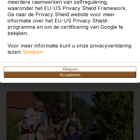
meerdere raamwerken van zelfregulering,
waaronder het EU-US Privacy Shield Framework.
Ga naar de Privacy Shield website voor meer
informatie over het EU-US Privacy Shield-
programma en om de certificering van Google te
bekijken.
Productcode
BB.DLA.OP
BB.DLA.OP.ZL
BB
Voor meer informatie kunt u onze privacyverklaring
lezen:
Bekijken
Kleur
Antraciet
Antraciet
An
Klik hier voor meer informatie over onze betonnen
Afwijzen
Accepteren
banken.