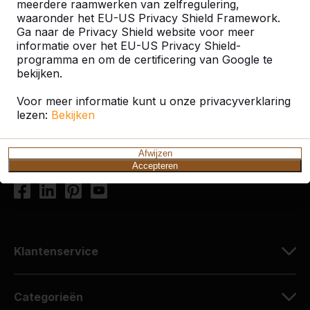
meerdere raamwerken van zelfregulering,
waaronder het EU-US Privacy Shield Framework.
Contact
Ga naar de Privacy Shield website voor meer
informatie over het EU-US Privacy Shield-
HeBlad Nederland
programma en om de certificering van Google te
bekijken.
Diamantweg 22
5527 LC Hapert
Voor meer informatie kunt u onze privacyverklaring
Nederland
lezen:
Bekijken
+31 (0)497 - 36.08.08
Afwijzen
info@HeBlad.com
Accepteren
Klantenservice
Categorieën