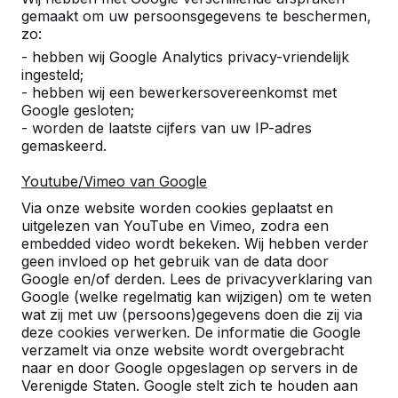
Alles weergeven
gemaakt om uw persoonsgegevens te beschermen,
zo:
Categorie
- hebben wij Google Analytics privacy-vriendelijk
ingesteld;
Alles weergeven
- hebben wij een bewerkersovereenkomst met
Google gesloten;
- worden de laatste cijfers van uw IP-adres
gemaskeerd.
Zoek op plaats of postcode
Youtube/Vimeo van Google
Via onze website worden cookies geplaatst en
uitgelezen van YouTube en Vimeo, zodra een
embedded video wordt bekeken. Wij hebben verder
geen invloed op het gebruik van de data door
Google en/of derden. Lees de privacyverklaring van
Zie ook
Google (welke regelmatig kan wijzigen) om te weten
wat zij met uw (persoons)gegevens doen die zij via
Lattrop-Breklenkamp
Tilligte
deze cookies verwerken. De informatie die Google
verzamelt via onze website wordt overgebracht
naar en door Google opgeslagen op servers in de
Verenigde Staten. Google stelt zich te houden aan