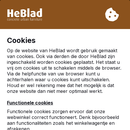
Vanwege onze vakantie leveren wij niet van week 31 t/m
week 33. Houdt u daarom rekening met langere levertijden.
Al meer dan 30.000 producten verkocht
0
Cookies
Op de website van HeBlad wordt gebruik gemaakt
Nederland
van cookies. Ook via derden die door HeBlad zijn
ingeschakeld worden cookies geplaatst. Het staat u
Referenties in:
Denekamp
vrij om cookies uit te schakelen middels de browser.
Via de helpfunctie van uw browser kunt u
achterhalen waar u cookies kunt uitschakelen.
Houd er wel rekening mee dat het mogelijk is dat
Geen reviews gevonden voor deze
onze website dan niet meer optimaal werkt.
locatie.
Functionele cookies
Functionele cookies zorgen ervoor dat onze
webwinkel correct functioneert. Denk bijvoorbeeld
aan functionaliteiten zoals het winkelwagentje en
afrekenen.