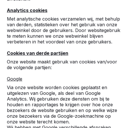
Analytics cookies
Met analytische cookies verzamelen wij, met behulp
van derden, statistieken over het gebruik van onze
webwinkel door de gebruikers. Door websitegebruik
te meten kunnen we onze webwinkel blijven
verbeteren in het voordeel van onze gebruikers.
Cookies van derde partijen
Onze website maakt gebruik van cookies van/voor
de volgende partijen:
Google
Referenties
Via onze website worden cookies geplaatst en
uitgelezen van Google, als deel van Google
U vindt onze producten in heel Europa en
Analytics. Wij gebruiken deze diensten om bij te
zelfs daarbuiten. Bekijk hier waar bij u in de
houden en rapportages te krijgen over hoe onze
buurt al een HeBlad product staat.
bezoekers de website gebruiken en op welke wijze
onze bezoekers via de Google-zoekmachine op
Product
onze website terecht komen.
Wij hebben met Google verschillende afspraken