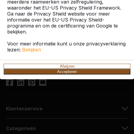
meerdere raamwerken van zelfregulering,
waaronder het EU-US Privacy Shield Framework.
Contact
Ga naar de Privacy Shield website voor meer
informatie over het EU-US Privacy Shield-
HeBlad Nederland
programma en om de certificering van Google te
bekijken.
Diamantweg 22
5527 LC Hapert
Voor meer informatie kunt u onze privacyverklaring
Nederland
lezen:
Bekijken
+31 (0)497 - 36.08.08
Afwijzen
info@HeBlad.com
Accepteren
Klantenservice
Categorieën