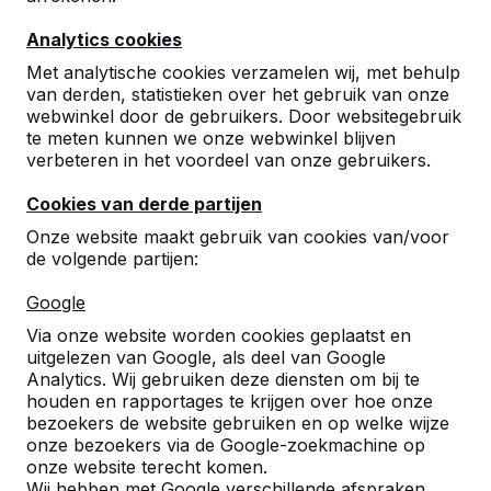
Analytics cookies
Met analytische cookies verzamelen wij, met behulp
van derden, statistieken over het gebruik van onze
webwinkel door de gebruikers. Door websitegebruik
te meten kunnen we onze webwinkel blijven
verbeteren in het voordeel van onze gebruikers.
Cookies van derde partijen
Onze website maakt gebruik van cookies van/voor
de volgende partijen:
Google
Referenties
Via onze website worden cookies geplaatst en
uitgelezen van Google, als deel van Google
U vindt onze producten in heel Europa en
Analytics. Wij gebruiken deze diensten om bij te
zelfs daarbuiten. Bekijk hier waar bij u in de
houden en rapportages te krijgen over hoe onze
buurt al een HeBlad product staat.
bezoekers de website gebruiken en op welke wijze
onze bezoekers via de Google-zoekmachine op
Product
onze website terecht komen.
Wij hebben met Google verschillende afspraken