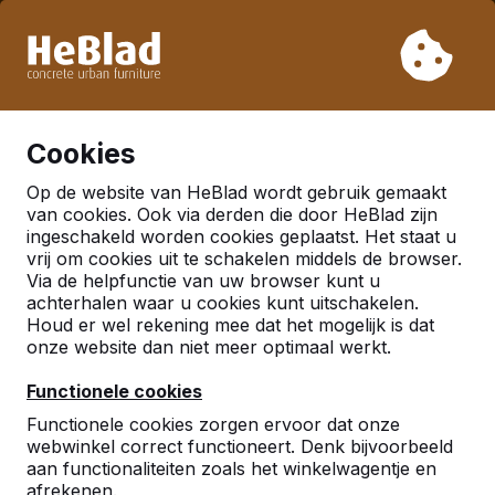
Vanwege onze vakantie leveren wij niet van week 31 t/m
week 33. Houdt u daarom rekening met langere levertijden.
Al meer dan 30.000 producten verkocht
0
Cookies
Op de website van HeBlad wordt gebruik gemaakt
Nederland
van cookies. Ook via derden die door HeBlad zijn
ingeschakeld worden cookies geplaatst. Het staat u
Referenties in:
Neede
vrij om cookies uit te schakelen middels de browser.
Via de helpfunctie van uw browser kunt u
achterhalen waar u cookies kunt uitschakelen.
Houd er wel rekening mee dat het mogelijk is dat
Geen reviews gevonden voor deze
onze website dan niet meer optimaal werkt.
locatie.
Functionele cookies
Functionele cookies zorgen ervoor dat onze
webwinkel correct functioneert. Denk bijvoorbeeld
aan functionaliteiten zoals het winkelwagentje en
afrekenen.