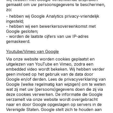
Alles weergeven
gemaakt om uw persoonsgegevens te beschermen,
zo:
Categorie
- hebben wij Google Analytics privacy-vriendelijk
ingesteld;
Alles weergeven
- hebben wij een bewerkersovereenkomst met
Google gesloten;
- worden de laatste cijfers van uw IP-adres
gemaskeerd.
Zoek op plaats of postcode
Youtube/Vimeo van Google
Via onze website worden cookies geplaatst en
uitgelezen van YouTube en Vimeo, zodra een
embedded video wordt bekeken. Wij hebben verder
geen invloed op het gebruik van de data door
Google en/of derden. Lees de privacyverklaring van
Zie ook
Google (welke regelmatig kan wijzigen) om te weten
wat zij met uw (persoons)gegevens doen die zij via
Eibergen
Haarlo
Rietmolen
deze cookies verwerken. De informatie die Google
verzamelt via onze website wordt overgebracht
naar en door Google opgeslagen op servers in de
Verenigde Staten. Google stelt zich te houden aan