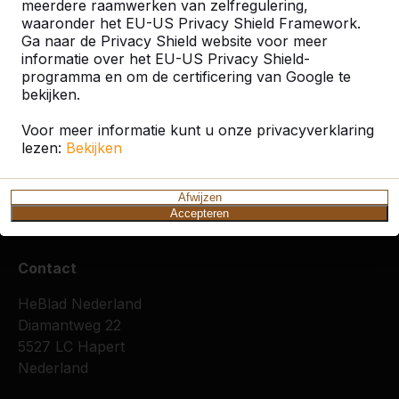
meerdere raamwerken van zelfregulering,
waaronder het EU-US Privacy Shield Framework.
Ga naar de Privacy Shield website voor meer
informatie over het EU-US Privacy Shield-
programma en om de certificering van Google te
bekijken.
Zie ook
Voor meer informatie kunt u onze privacyverklaring
lezen:
Bekijken
Amersfoort
Hoevelaken
Nijkerk
Terschuur
Afwijzen
Accepteren
Contact
HeBlad Nederland
Diamantweg 22
5527 LC Hapert
Nederland