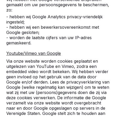
gemaakt om uw persoonsgegevens te beschermen,
zo:
- hebben wij Google Analytics privacy-vriendelijk
ingesteld;
Referenties
- hebben wij een bewerkersovereenkomst met
Google gesloten;
U vindt onze producten in heel Europa en
- worden de laatste cijfers van uw IP-adres
zelfs daarbuiten. Bekijk hier waar bij u in de
gemaskeerd.
buurt al een HeBlad product staat.
Youtube/Vimeo van Google
Product
Via onze website worden cookies geplaatst en
uitgelezen van YouTube en Vimeo, zodra een
Alles weergeven
embedded video wordt bekeken. Wij hebben verder
geen invloed op het gebruik van de data door
Google en/of derden. Lees de privacyverklaring van
Categorie
Google (welke regelmatig kan wijzigen) om te weten
wat zij met uw (persoons)gegevens doen die zij via
Alles weergeven
deze cookies verwerken. De informatie die Google
verzamelt via onze website wordt overgebracht
naar en door Google opgeslagen op servers in de
Zoek op plaats of postcode
Verenigde Staten. Google stelt zich te houden aan