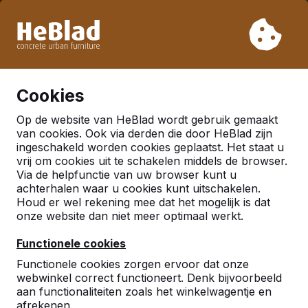
Vanwege onze vakantie leveren wij niet van week 31 t/m
week 33. Houdt u daarom rekening met langere levertijden.
Al meer dan 30.000 producten verkocht
0
Cookies
Op de website van HeBlad wordt gebruik gemaakt
Nederland
van cookies. Ook via derden die door HeBlad zijn
ingeschakeld worden cookies geplaatst. Het staat u
Referenties in:
vrij om cookies uit te schakelen middels de browser.
Via de helpfunctie van uw browser kunt u
Nijkerkerveen
achterhalen waar u cookies kunt uitschakelen.
Houd er wel rekening mee dat het mogelijk is dat
onze website dan niet meer optimaal werkt.
Functionele cookies
Functionele cookies zorgen ervoor dat onze
webwinkel correct functioneert. Denk bijvoorbeeld
aan functionaliteiten zoals het winkelwagentje en
afrekenen.