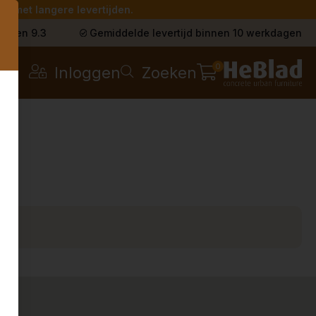
g met langere levertijden.
s
t een 9.3
Gemiddelde levertijd binnen 10 werkdagen
0
Inloggen
Zoeken