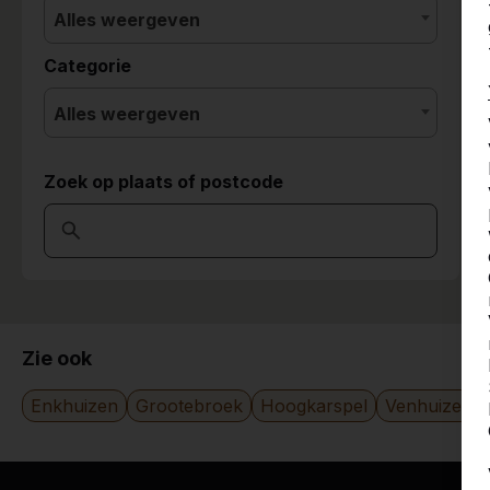
Alles weergeven
Categorie
Alles weergeven
Zoek op plaats of postcode
Zie ook
Enkhuizen
Grootebroek
Hoogkarspel
Venhuizen