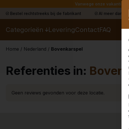
Vanwege onze vakantie lev
Bestel rechtstreeks bij de fabrikant
Al meer dan 30
Categorieën
Levering
Contact
FAQ
Home
/
Nederland
/
Bovenkarspel
Referenties in:
Bovenk
Geen reviews gevonden voor deze locatie.