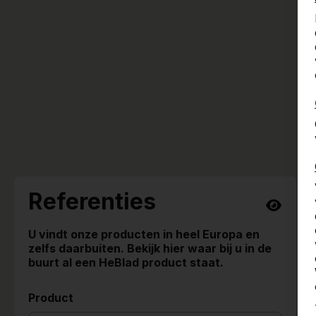
Referenties
U vindt onze producten in heel Europa en
zelfs daarbuiten. Bekijk hier waar bij u in de
buurt al een HeBlad product staat.
Product