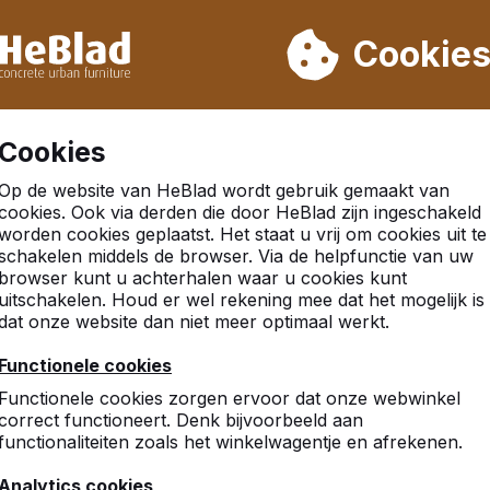
eren wij niet van week 31 t/m week 33. Houdt u daarom rekenin
Cookie
.000 producten verkocht
Klanten beoordelen HeBlad me
Cookies
Op de website van HeBlad wordt gebruik gemaakt van
cookies. Ook via derden die door HeBlad zijn ingeschakeld
worden cookies geplaatst. Het staat u vrij om cookies uit te
arspel
schakelen middels de browser. Via de helpfunctie van uw
browser kunt u achterhalen waar u cookies kunt
uitschakelen. Houd er wel rekening mee dat het mogelijk is
dat onze website dan niet meer optimaal werkt.
Functionele cookies
Functionele cookies zorgen ervoor dat onze webwinkel
correct functioneert. Denk bijvoorbeeld aan
functionaliteiten zoals het winkelwagentje en afrekenen.
Analytics cookies