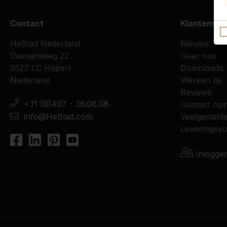
Contact
Klantenser
HeBlad Nederland
Nieuws
Diamantweg 22
Over ons
5527 LC Hapert
Downloads
Nederland
Werken bij
Reviews
+31 (0)497 - 36.08.08
Contact op
info@HeBlad.com
Veelgesteld
Leveringsv
Inlogge