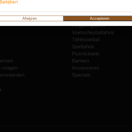
Bekijken
vice
Categorieën
Afwijzen
Accepteren
Pingpongtafels
Voetvolleybaltafels
Tafelvoetbal
Speltafels
Picknicksets
nemen
Banken
e vragen
Accessoires
oorwaarden
Specials
n