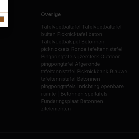
Overige
Tafelvoetbaltafel
Tafelvoetbaltafel
buiten
Picknicktafel beton
Tafelvoetbalspel
Betonnen
picknicksets
Ronde tafeltennistafel
Pingpongtafels ijzersterk
Outdoor
pingpongtafel
Afgeronde
tafeltennistafel
Picknickbank
Blauwe
tafeltennistafel
Betonnen
pingpongtafels
Inrichting openbare
ruimte | Betonnen speltafels
Funderingsplaat
Betonnen
zitelementen