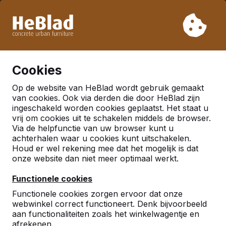
Vanwege onze vakantie leveren wij niet van week 31 t/m
week 33. Houdt u daarom rekening met langere levertijden.
Al meer dan 30.000 producten verkocht
0
Cookies
Op de website van HeBlad wordt gebruik gemaakt
Nederland
van cookies. Ook via derden die door HeBlad zijn
ingeschakeld worden cookies geplaatst. Het staat u
Referenties in:
vrij om cookies uit te schakelen middels de browser.
Via de helpfunctie van uw browser kunt u
Purmerend
achterhalen waar u cookies kunt uitschakelen.
Houd er wel rekening mee dat het mogelijk is dat
onze website dan niet meer optimaal werkt.
Functionele cookies
Functionele cookies zorgen ervoor dat onze
webwinkel correct functioneert. Denk bijvoorbeeld
aan functionaliteiten zoals het winkelwagentje en
afrekenen.