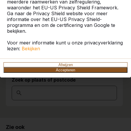
meerdere raamwerken van zelfregulering,
zelfs daarbuiten. Bekijk hier waar bij u in de
waaronder het EU-US Privacy Shield Framework.
buurt al een HeBlad product staat.
Ga naar de Privacy Shield website voor meer
informatie over het EU-US Privacy Shield-
Product
programma en om de certificering van Google te
bekijken.
Alles weergeven
Voor meer informatie kunt u onze privacyverklaring
lezen:
Bekijken
Categorie
Alles weergeven
Afwijzen
Accepteren
Zoek op plaats of postcode
Zie ook