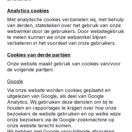
Analytics cookies
8
Met analytische cookies verzamelen wij, met behulp
Prima
van derden, statistieken over het gebruik van onze
07-09-2023
webwinkel door de gebruikers. Door websitegebruik
te meten kunnen we onze webwinkel blijven
verbeteren in het voordeel van onze gebruikers.
9
Cookies van derde partijen
Prettig contact, snelle levering, robuuste
Onze website maakt gebruik van cookies van/voor
kwaliteit
de volgende partijen:
Bastiaan Koopman
17-07-2023
Google
Via onze website worden cookies geplaatst en
8
uitgelezen van Google, als deel van Google
Analytics. Wij gebruiken deze diensten om bij te
Prima, er is meegekeken met plaatsing en
houden en rapportages te krijgen over hoe onze
aangepast zodat tafel waterpas stond
bezoekers de website gebruiken en op welke wijze
Irma Zum Vorde
17-07-2023
onze bezoekers via de Google-zoekmachine op
onze website terecht komen.
Wij hebben met Google verschillende afspraken