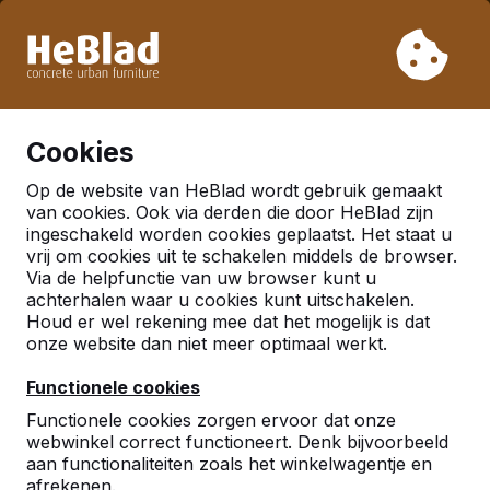
Vanwege onze vakantie leveren wij niet van week 31 t/m
week 33. Houdt u daarom rekening met langere levertijden.
Al meer dan 30.000 producten verkocht
0
Cookies
Op de website van HeBlad wordt gebruik gemaakt
Nederland
van cookies. Ook via derden die door HeBlad zijn
ingeschakeld worden cookies geplaatst. Het staat u
Referenties in:
vrij om cookies uit te schakelen middels de browser.
Via de helpfunctie van uw browser kunt u
Doetinchem
achterhalen waar u cookies kunt uitschakelen.
Houd er wel rekening mee dat het mogelijk is dat
onze website dan niet meer optimaal werkt.
Geen reviews gevonden voor deze
locatie.
Functionele cookies
Functionele cookies zorgen ervoor dat onze
webwinkel correct functioneert. Denk bijvoorbeeld
aan functionaliteiten zoals het winkelwagentje en
afrekenen.