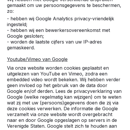
Product
gemaakt om uw persoonsgegevens te beschermen,
zo:
Alles weergeven
- hebben wij Google Analytics privacy-vriendelijk
ingesteld;
Categorie
- hebben wij een bewerkersovereenkomst met
Google gesloten;
Alles weergeven
- worden de laatste cijfers van uw IP-adres
gemaskeerd.
Zoek op plaats of postcode
Youtube/Vimeo van Google
Via onze website worden cookies geplaatst en
uitgelezen van YouTube en Vimeo, zodra een
embedded video wordt bekeken. Wij hebben verder
geen invloed op het gebruik van de data door
Google en/of derden. Lees de privacyverklaring van
Google (welke regelmatig kan wijzigen) om te weten
wat zij met uw (persoons)gegevens doen die zij via
Zie ook
deze cookies verwerken. De informatie die Google
verzamelt via onze website wordt overgebracht
Braamt
Doetichem
Hummelo
Wehl
naar en door Google opgeslagen op servers in de
Verenigde Staten. Google stelt zich te houden aan