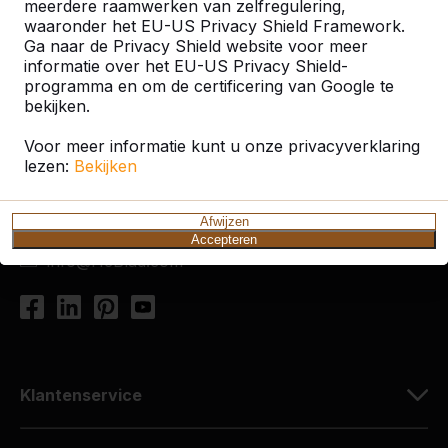
meerdere raamwerken van zelfregulering,
waaronder het EU-US Privacy Shield Framework.
Ga naar de Privacy Shield website voor meer
informatie over het EU-US Privacy Shield-
Contact
programma en om de certificering van Google te
bekijken.
HeBlad Nederland
Diamantweg 22
Voor meer informatie kunt u onze privacyverklaring
5527 LC Hapert
lezen:
Bekijken
Nederland
Afwijzen
+31 (0)497 - 36.08.08
Accepteren
info@HeBlad.com
Klantenservice