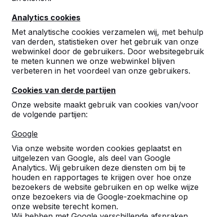
Analytics cookies
Met analytische cookies verzamelen wij, met behulp
van derden, statistieken over het gebruik van onze
webwinkel door de gebruikers. Door websitegebruik
te meten kunnen we onze webwinkel blijven
verbeteren in het voordeel van onze gebruikers.
Cookies van derde partijen
Onze website maakt gebruik van cookies van/voor
de volgende partijen:
Google
Via onze website worden cookies geplaatst en
Referenties
uitgelezen van Google, als deel van Google
Analytics. Wij gebruiken deze diensten om bij te
U vindt onze producten in heel Europa en
houden en rapportages te krijgen over hoe onze
zelfs daarbuiten. Bekijk hier waar bij u in de
bezoekers de website gebruiken en op welke wijze
buurt al een HeBlad product staat.
onze bezoekers via de Google-zoekmachine op
onze website terecht komen.
Wij hebben met Google verschillende afspraken