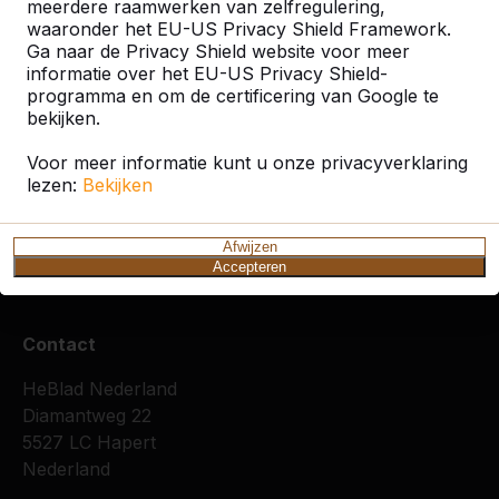
meerdere raamwerken van zelfregulering,
waaronder het EU-US Privacy Shield Framework.
Ga naar de Privacy Shield website voor meer
informatie over het EU-US Privacy Shield-
programma en om de certificering van Google te
bekijken.
Zie ook
Voor meer informatie kunt u onze privacyverklaring
lezen:
Amsterdam
Bekijken
Amsterdam
Amsterdam
Diemen
IJbu
Z.O.
Zo
Ams
Afwijzen
Accepteren
Contact
HeBlad Nederland
Diamantweg 22
5527 LC Hapert
Nederland