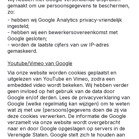
gemaakt om uw persoonsgegevens te beschermen,
zo:
- hebben wij Google Analytics privacy-vriendelijk
Referenties
ingesteld;
- hebben wij een bewerkersovereenkomst met
Google gesloten;
U vindt onze producten in heel Europa en
- worden de laatste cijfers van uw IP-adres
zelfs daarbuiten. Bekijk hier waar bij u in de
gemaskeerd.
buurt al een HeBlad product staat.
Youtube/Vimeo van Google
Product
Via onze website worden cookies geplaatst en
uitgelezen van YouTube en Vimeo, zodra een
Alles weergeven
embedded video wordt bekeken. Wij hebben verder
geen invloed op het gebruik van de data door
Categorie
Google en/of derden. Lees de privacyverklaring van
Google (welke regelmatig kan wijzigen) om te weten
Alles weergeven
wat zij met uw (persoons)gegevens doen die zij via
deze cookies verwerken. De informatie die Google
verzamelt via onze website wordt overgebracht
Zoek op plaats of postcode
naar en door Google opgeslagen op servers in de
Verenigde Staten. Google stelt zich te houden aan