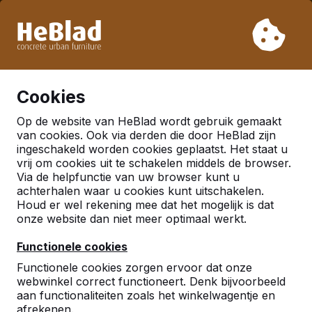
Vanwege onze vakantie leveren wij niet van week 31 t/m
week 33. Houdt u daarom rekening met langere levertijden.
Al meer dan 30.000 producten verkocht
0
Cookies
Op de website van HeBlad wordt gebruik gemaakt
Nederland
van cookies. Ook via derden die door HeBlad zijn
ingeschakeld worden cookies geplaatst. Het staat u
Referenties in:
Weesp
vrij om cookies uit te schakelen middels de browser.
Via de helpfunctie van uw browser kunt u
achterhalen waar u cookies kunt uitschakelen.
Houd er wel rekening mee dat het mogelijk is dat
onze website dan niet meer optimaal werkt.
Functionele cookies
Functionele cookies zorgen ervoor dat onze
webwinkel correct functioneert. Denk bijvoorbeeld
aan functionaliteiten zoals het winkelwagentje en
afrekenen.