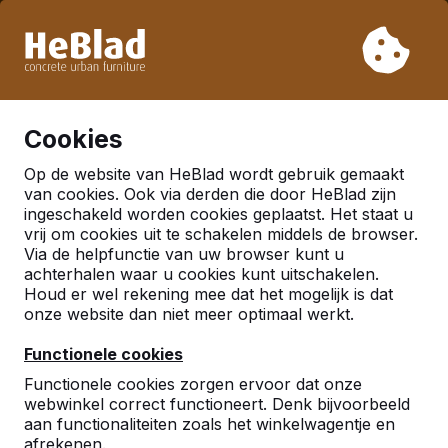
Vanwege onze vakantie leveren wij niet van week 31 t/m
week 33. Houdt u daarom rekening met langere levertijden.
Al meer dan 30.000 producten verkocht
0
Cookies
Op de website van HeBlad wordt gebruik gemaakt
Nederland
van cookies. Ook via derden die door HeBlad zijn
ingeschakeld worden cookies geplaatst. Het staat u
Referenties in:
Driel
vrij om cookies uit te schakelen middels de browser.
Via de helpfunctie van uw browser kunt u
achterhalen waar u cookies kunt uitschakelen.
Houd er wel rekening mee dat het mogelijk is dat
onze website dan niet meer optimaal werkt.
Functionele cookies
Functionele cookies zorgen ervoor dat onze
webwinkel correct functioneert. Denk bijvoorbeeld
aan functionaliteiten zoals het winkelwagentje en
afrekenen.