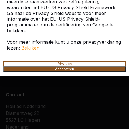
meerdere raamwerken van zelfregulering,
waaronder het EU-US Privacy Shield Framework.
Ga naar de Privacy Shield website voor meer
informatie over het EU-US Privacy Shield-
programma en om de certificering van Google te
bekijken.
Zie ook
Voor meer informatie kunt u onze privacyverklaring
lezen:
Bekijken
Arnhem
Arnhem
Doorwerth
Elst
Heelsum
Hete
Zuid
Afwijzen
Accepteren
Contact
HeBlad Nederland
Diamantweg 22
5527 LC Hapert
Nederland