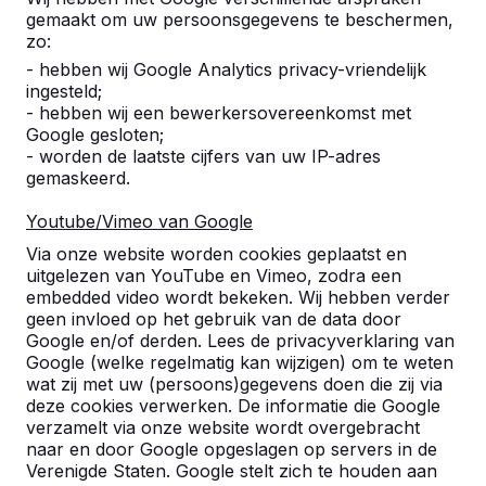
gemaakt om uw persoonsgegevens te beschermen,
zo:
- hebben wij Google Analytics privacy-vriendelijk
ingesteld;
Referenties
- hebben wij een bewerkersovereenkomst met
Google gesloten;
- worden de laatste cijfers van uw IP-adres
U vindt onze producten in heel Europa en
gemaskeerd.
zelfs daarbuiten. Bekijk hier waar bij u in de
buurt al een HeBlad product staat.
Youtube/Vimeo van Google
Via onze website worden cookies geplaatst en
Product
uitgelezen van YouTube en Vimeo, zodra een
embedded video wordt bekeken. Wij hebben verder
Alles weergeven
geen invloed op het gebruik van de data door
Google en/of derden. Lees de privacyverklaring van
Categorie
Google (welke regelmatig kan wijzigen) om te weten
wat zij met uw (persoons)gegevens doen die zij via
Alles weergeven
deze cookies verwerken. De informatie die Google
verzamelt via onze website wordt overgebracht
naar en door Google opgeslagen op servers in de
Zoek op plaats of postcode
Verenigde Staten. Google stelt zich te houden aan