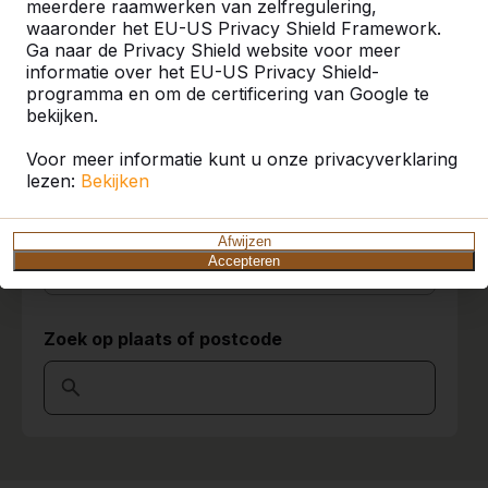
meerdere raamwerken van zelfregulering,
waaronder het EU-US Privacy Shield Framework.
U vindt onze producten in heel Europa en
Ga naar de Privacy Shield website voor meer
9
zelfs daarbuiten. Bekijk hier waar bij u in de
informatie over het EU-US Privacy Shield-
buurt al een HeBlad product staat.
prima product,snelle service
programma en om de certificering van Google te
Erik Hellings
10-07-2020
bekijken.
Product
Voor meer informatie kunt u onze privacyverklaring
Alles weergeven
lezen:
Bekijken
9
Categorie
Ivm het coronavirus hebben we de
Afwijzen
voetbaltafel nog niet kunnen gebruiken. Maar
Accepteren
hij ziet er erg mooi uit.
Alles weergeven
Helma
15-04-2020
Zoek op plaats of postcode
10
Niels silleman
20-12-2017