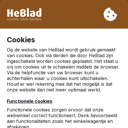
Vanwege onze vakantie leveren wij niet van week 31 t/m
week 33. Houdt u daarom rekening met langere levertijden.
Al meer dan 30.000 producten verkocht
0
Cookies
Op de website van HeBlad wordt gebruik gemaakt
Nederland
van cookies. Ook via derden die door HeBlad zijn
ingeschakeld worden cookies geplaatst. Het staat u
Referenties in:
Eindhoven
vrij om cookies uit te schakelen middels de browser.
Via de helpfunctie van uw browser kunt u
achterhalen waar u cookies kunt uitschakelen.
Houd er wel rekening mee dat het mogelijk is dat
onze website dan niet meer optimaal werkt.
Functionele cookies
Functionele cookies zorgen ervoor dat onze
webwinkel correct functioneert. Denk bijvoorbeeld
aan functionaliteiten zoals het winkelwagentje en
afrekenen.