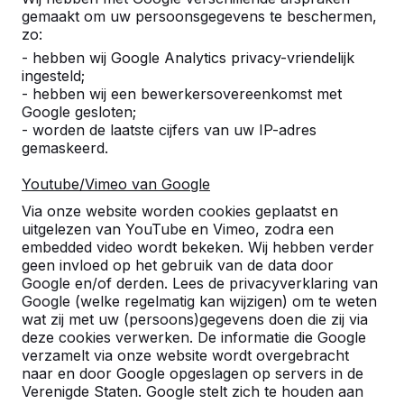
gemaakt om uw persoonsgegevens te beschermen,
zo:
9
- hebben wij Google Analytics privacy-vriendelijk
Prachtige tafels! Een aanwinst voor onze
ingesteld;
school.
- hebben wij een bewerkersovereenkomst met
G. Broeksteeg
14-10-2024
Google gesloten;
- worden de laatste cijfers van uw IP-adres
gemaskeerd.
10
Youtube/Vimeo van Google
Super! Snelle levering en een goede service.
Via onze website worden cookies geplaatst en
Kevin Sijmens
10-06-2024
uitgelezen van YouTube en Vimeo, zodra een
embedded video wordt bekeken. Wij hebben verder
geen invloed op het gebruik van de data door
Google en/of derden. Lees de privacyverklaring van
9
Google (welke regelmatig kan wijzigen) om te weten
wat zij met uw (persoons)gegevens doen die zij via
Valt zeer goed in de smaak bij de kinderen.
deze cookies verwerken. De informatie die Google
Mooie spullen en een fijne chauffeur die mee
verzamelt via onze website wordt overgebracht
denkt om alles netjes op zijn plaats te krijgen.
naar en door Google opgeslagen op servers in de
Erwin Gijsbers
17-11-2023
Referenties
Verenigde Staten. Google stelt zich te houden aan