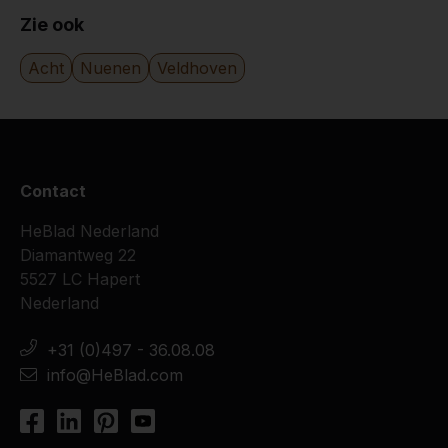
9
Zie ook
Het is een lust om de leerlingen rond de
voetbaltafels bezig te zien. Dan hebben ze
Acht
Nuenen
Veldhoven
echt pauze !
30-09-2015
9
Contact
Geweldig cliënten zijn erg enthousiast zeker
nu met het mooie weer!
HeBlad Nederland
bedankt voor de snelle levering!!
Diamantweg 22
ik kan vanwege privacy geen fot van cliënten
5527 LC Hapert
sturen
Nederland
30-06-2015
+31 (0)497 - 36.08.08
info@HeBlad.com