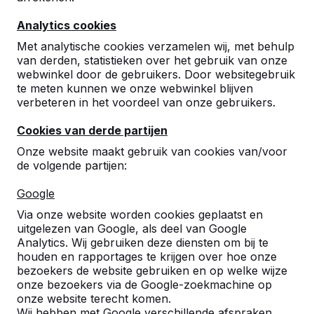
10
Analytics cookies
Wat een fijn bedrijf om mee samen te werken.
Korte lijntjes en een zeer snelle levering! De
Met analytische cookies verzamelen wij, met behulp
chauffeur was erg aardig, vakbekwaam en
van derden, statistieken over het gebruik van onze
meedenkend!
webwinkel door de gebruikers. Door websitegebruik
Alle elementen zijn door hem op de juiste
te meten kunnen we onze webwinkel blijven
plaats gezet.
verbeteren in het voordeel van onze gebruikers.
De producten zelf zijn van een uitstekende
kwaliteit en hufterproef.
Cookies van derde partijen
Onze website maakt gebruik van cookies van/voor
Onze leerlingen (en collega's) kunnen gaan
de volgende partijen:
genieten.
Robbie Semler, Coördinator
20-03-
Google
Facilitaire Zaken
2026
Via onze website worden cookies geplaatst en
uitgelezen van Google, als deel van Google
Analytics. Wij gebruiken deze diensten om bij te
9
houden en rapportages te krijgen over hoe onze
bezoekers de website gebruiken en op welke wijze
Perfect, niks op aan te merken
onze bezoekers via de Google-zoekmachine op
Sterken Hoveniers
10-06-2025
onze website terecht komen.
Wij hebben met Google verschillende afspraken