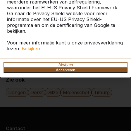
Categorie
meerdere raamwerken van zelfregulering,
waaronder het EU-US Privacy Shield Framework.
Ga naar de Privacy Shield website voor meer
Alles weergeven
informatie over het EU-US Privacy Shield-
programma en om de certificering van Google te
bekijken.
Zoek op plaats of postcode
Voor meer informatie kunt u onze privacyverklaring
lezen:
Bekijken
Afwijzen
Accepteren
Zie ook
Dongen
Dorst
Gilze
Molenschot
Tilburg
Contact