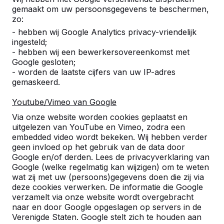
gemaakt om uw persoonsgegevens te beschermen,
zo:
- hebben wij Google Analytics privacy-vriendelijk
ingesteld;
- hebben wij een bewerkersovereenkomst met
Google gesloten;
- worden de laatste cijfers van uw IP-adres
gemaskeerd.
Youtube/Vimeo van Google
Referenties
Via onze website worden cookies geplaatst en
uitgelezen van YouTube en Vimeo, zodra een
embedded video wordt bekeken. Wij hebben verder
U vindt onze producten in heel Europa en
geen invloed op het gebruik van de data door
zelfs daarbuiten. Bekijk hier waar bij u in de
Google en/of derden. Lees de privacyverklaring van
buurt al een HeBlad product staat.
Google (welke regelmatig kan wijzigen) om te weten
wat zij met uw (persoons)gegevens doen die zij via
Product
deze cookies verwerken. De informatie die Google
verzamelt via onze website wordt overgebracht
Alles weergeven
naar en door Google opgeslagen op servers in de
Verenigde Staten. Google stelt zich te houden aan