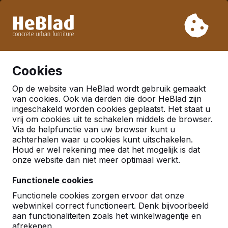
Vanwege onze vakantie leveren wij niet van week 31 t/m
week 33. Houdt u daarom rekening met langere levertijden.
Al meer dan 30.000 producten verkocht
0
Cookies
Op de website van HeBlad wordt gebruik gemaakt
Nederland
van cookies. Ook via derden die door HeBlad zijn
ingeschakeld worden cookies geplaatst. Het staat u
Referenties in:
Rijen
vrij om cookies uit te schakelen middels de browser.
Via de helpfunctie van uw browser kunt u
achterhalen waar u cookies kunt uitschakelen.
Houd er wel rekening mee dat het mogelijk is dat
onze website dan niet meer optimaal werkt.
Functionele cookies
Functionele cookies zorgen ervoor dat onze
webwinkel correct functioneert. Denk bijvoorbeeld
aan functionaliteiten zoals het winkelwagentje en
afrekenen.