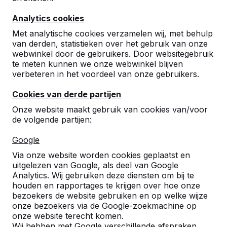
9
Analytics cookies
behulpzame chaufeur
mark peijs
26-01-2026
Met analytische cookies verzamelen wij, met behulp
van derden, statistieken over het gebruik van onze
webwinkel door de gebruikers. Door websitegebruik
te meten kunnen we onze webwinkel blijven
9
verbeteren in het voordeel van onze gebruikers.
Levering was super. De nodige tijd werd ook
Cookies van derde partijen
genomen tot alles perfect op de plaats stond.
Bank zit goed.
Onze website maakt gebruik van cookies van/voor
C. Keijzers
19-12-2015
de volgende partijen:
Google
Via onze website worden cookies geplaatst en
uitgelezen van Google, als deel van Google
Analytics. Wij gebruiken deze diensten om bij te
houden en rapportages te krijgen over hoe onze
bezoekers de website gebruiken en op welke wijze
onze bezoekers via de Google-zoekmachine op
onze website terecht komen.
Wij hebben met Google verschillende afspraken