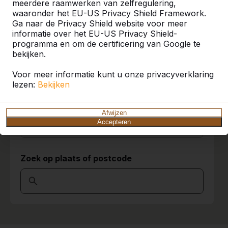
meerdere raamwerken van zelfregulering,
waaronder het EU-US Privacy Shield Framework.
U vindt onze producten in heel Europa en
Ga naar de Privacy Shield website voor meer
9
zelfs daarbuiten. Bekijk hier waar bij u in de
informatie over het EU-US Privacy Shield-
buurt al een HeBlad product staat.
prima product,snelle service
programma en om de certificering van Google te
Erik Hellings
10-07-2020
bekijken.
Product
Voor meer informatie kunt u onze privacyverklaring
Alles weergeven
lezen:
Bekijken
9
Categorie
Ivm het coronavirus hebben we de
Afwijzen
voetbaltafel nog niet kunnen gebruiken. Maar
Accepteren
hij ziet er erg mooi uit.
Alles weergeven
Helma
15-04-2020
Zoek op plaats of postcode
10
Niels silleman
20-12-2017