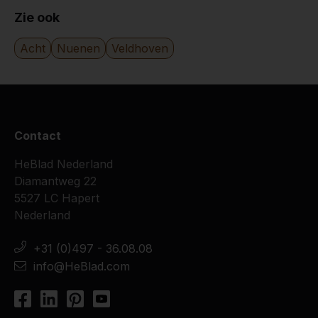
9
Zie ook
Het is een lust om de leerlingen rond de
voetbaltafels bezig te zien. Dan hebben ze
Acht
Nuenen
Veldhoven
echt pauze !
30-09-2015
9
Contact
Geweldig cliënten zijn erg enthousiast zeker
nu met het mooie weer!
HeBlad Nederland
bedankt voor de snelle levering!!
Diamantweg 22
ik kan vanwege privacy geen fot van cliënten
5527 LC Hapert
sturen
Nederland
30-06-2015
+31 (0)497 - 36.08.08
info@HeBlad.com