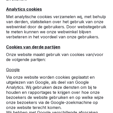
10
Analytics cookies
Wat een fijn bedrijf om mee samen te werken.
Korte lijntjes en een zeer snelle levering! De
Met analytische cookies verzamelen wij, met behulp
chauffeur was erg aardig, vakbekwaam en
van derden, statistieken over het gebruik van onze
meedenkend!
webwinkel door de gebruikers. Door websitegebruik
Alle elementen zijn door hem op de juiste
te meten kunnen we onze webwinkel blijven
plaats gezet.
verbeteren in het voordeel van onze gebruikers.
De producten zelf zijn van een uitstekende
kwaliteit en hufterproef.
Cookies van derde partijen
Onze website maakt gebruik van cookies van/voor
Onze leerlingen (en collega's) kunnen gaan
de volgende partijen:
genieten.
Robbie Semler, Coördinator
20-03-
Google
Facilitaire Zaken
2026
Via onze website worden cookies geplaatst en
uitgelezen van Google, als deel van Google
Analytics. Wij gebruiken deze diensten om bij te
9
houden en rapportages te krijgen over hoe onze
bezoekers de website gebruiken en op welke wijze
Perfect, niks op aan te merken
onze bezoekers via de Google-zoekmachine op
Sterken Hoveniers
10-06-2025
onze website terecht komen.
Wij hebben met Google verschillende afspraken