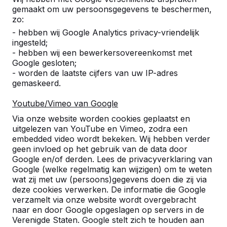
gemaakt om uw persoonsgegevens te beschermen,
zo:
9
- hebben wij Google Analytics privacy-vriendelijk
Prachtige tafels! Een aanwinst voor onze
ingesteld;
school.
- hebben wij een bewerkersovereenkomst met
G. Broeksteeg
14-10-2024
Google gesloten;
- worden de laatste cijfers van uw IP-adres
gemaskeerd.
10
Youtube/Vimeo van Google
Super! Snelle levering en een goede service.
Via onze website worden cookies geplaatst en
Kevin Sijmens
10-06-2024
uitgelezen van YouTube en Vimeo, zodra een
embedded video wordt bekeken. Wij hebben verder
geen invloed op het gebruik van de data door
Google en/of derden. Lees de privacyverklaring van
9
Google (welke regelmatig kan wijzigen) om te weten
wat zij met uw (persoons)gegevens doen die zij via
Valt zeer goed in de smaak bij de kinderen.
deze cookies verwerken. De informatie die Google
Mooie spullen en een fijne chauffeur die mee
verzamelt via onze website wordt overgebracht
denkt om alles netjes op zijn plaats te krijgen.
naar en door Google opgeslagen op servers in de
Erwin Gijsbers
17-11-2023
Referenties
Verenigde Staten. Google stelt zich te houden aan