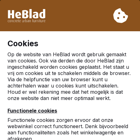
Vanwege onze vakantie leveren wij niet van week 31 t/m
week 33. Houdt u daarom rekening met langere levertijden.
Al meer dan 30.000 producten verkocht
0
Cookies
Op de website van HeBlad wordt gebruik gemaakt
Nederland
van cookies. Ook via derden die door HeBlad zijn
ingeschakeld worden cookies geplaatst. Het staat u
Referenties in:
Eindhoven
vrij om cookies uit te schakelen middels de browser.
Via de helpfunctie van uw browser kunt u
achterhalen waar u cookies kunt uitschakelen.
Houd er wel rekening mee dat het mogelijk is dat
onze website dan niet meer optimaal werkt.
Functionele cookies
Functionele cookies zorgen ervoor dat onze
webwinkel correct functioneert. Denk bijvoorbeeld
aan functionaliteiten zoals het winkelwagentje en
afrekenen.