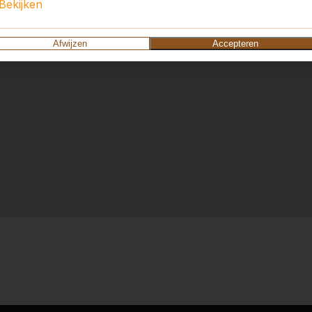
Bekijken
10
Afwijzen
Accepteren
Al jaren hebben we plezier 
mogelijkheid bestaat om de 
Karin de Krom