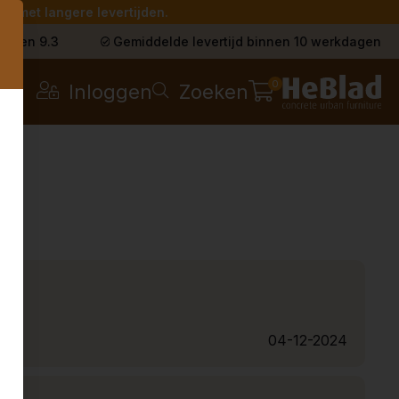
g met langere levertijden.
s
t een 9.3
Gemiddelde levertijd binnen 10 werkdagen
0
Inloggen
Zoeken
04-12-2024