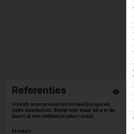
Referenties
U vindt onze producten in heel Europa en
zelfs daarbuiten. Bekijk hier waar bij u in de
buurt al een HeBlad product staat.
Product