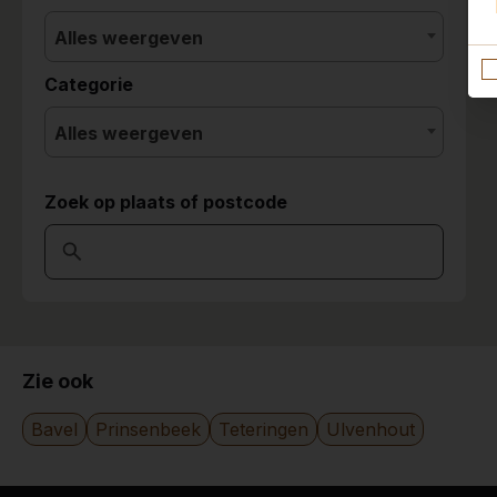
Alles weergeven
Categorie
Alles weergeven
Zoek op plaats of postcode
Zie ook
Bavel
Prinsenbeek
Teteringen
Ulvenhout