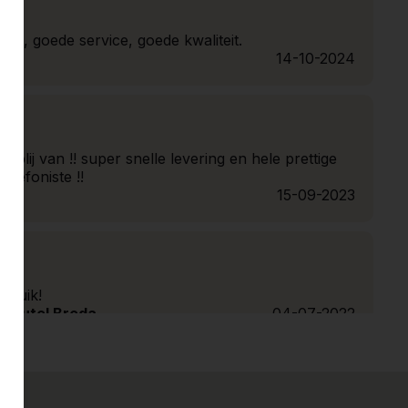
n, goede service, goede kwaliteit.
14-10-2024
 blij van !! super snelle levering en hele prettige
elefoniste !!
15-09-2023
ebruik!
leutel Breda
04-07-2022