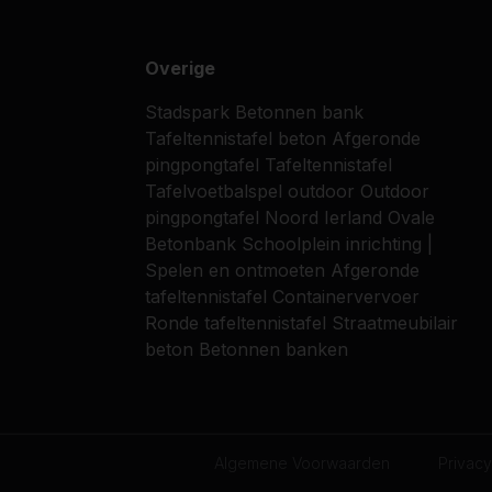
Overige
Stadspark
Betonnen bank
Tafeltennistafel beton
Afgeronde
pingpongtafel
Tafeltennistafel
Tafelvoetbalspel outdoor
Outdoor
pingpongtafel
Noord Ierland
Ovale
Betonbank
Schoolplein inrichting |
Spelen en ontmoeten
Afgeronde
tafeltennistafel
Containervervoer
Ronde tafeltennistafel
Straatmeubilair
beton
Betonnen banken
Algemene Voorwaarden
Privacy