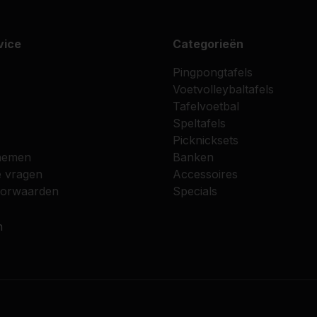
vice
Categorieën
Pingpongtafels
Voetvolleybaltafels
Tafelvoetbal
Speltafels
Picknicksets
nemen
Banken
e vragen
Accessoires
oorwaarden
Specials
n