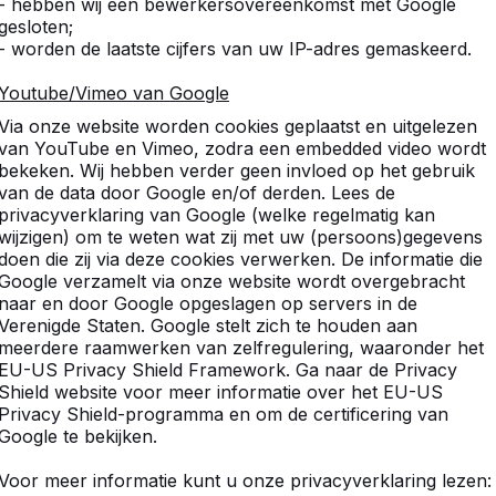
- hebben wij een bewerkersovereenkomst met Google
Prima product zoals we ge
gesloten;
Arinda de Jong
- worden de laatste cijfers van uw IP-adres gemaskeerd.
Youtube/Vimeo van Google
10
Via onze website worden cookies geplaatst en uitgelezen
van YouTube en Vimeo, zodra een embedded video wordt
De voetbaltafel was meteen
bekeken. Wij hebben verder geen invloed op het gebruik
Breda College
van de data door Google en/of derden. Lees de
privacyverklaring van Google (welke regelmatig kan
wijzigen) om te weten wat zij met uw (persoons)gegevens
doen die zij via deze cookies verwerken. De informatie die
10
Google verzamelt via onze website wordt overgebracht
we blijven bij jullie komen
naar en door Google opgeslagen op servers in de
Wim Timmers gemeente 
Verenigde Staten. Google stelt zich te houden aan
meerdere raamwerken van zelfregulering, waaronder het
EU-US Privacy Shield Framework. Ga naar de Privacy
Shield website voor meer informatie over het EU-US
10
Privacy Shield-programma en om de certificering van
Google te bekijken.
Onze leerlingen zijn er erg 
Arslan Can
Voor meer informatie kunt u onze privacyverklaring lezen: