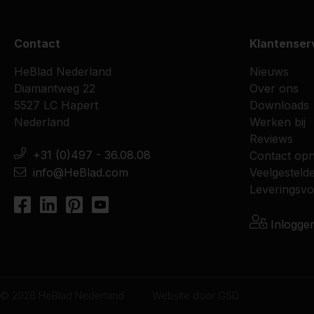
Contact
Klantenser
HeBlad Nederland
Nieuws
Diamantweg 22
Over ons
5527 LC Hapert
Downloads
Nederland
Werken bij
Reviews
+31 (0)497 - 36.08.08
Contact op
info@HeBlad.com
Veelgesteld
Leveringsv
Inlogge
© 2026 HeBlad Nederland
Website door
GSD