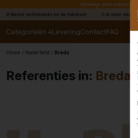
Vanwege onze vakantie lev
Bestel rechtstreeks bij de fabrikant
Al meer dan 30
Categorieën
Levering
Contact
FAQ
Home
/
Nederland
/
Breda
Referenties in:
Breda