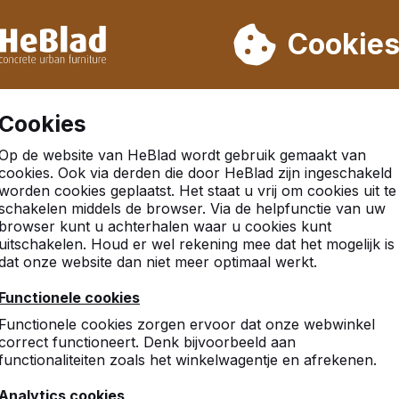
eren wij niet van week 31 t/m week 33. Houdt u daarom rekenin
Cookie
.000 producten verkocht
Klanten beoordelen HeBlad me
Cookies
Op de website van HeBlad wordt gebruik gemaakt van
cookies. Ook via derden die door HeBlad zijn ingeschakeld
worden cookies geplaatst. Het staat u vrij om cookies uit te
schakelen middels de browser. Via de helpfunctie van uw
browser kunt u achterhalen waar u cookies kunt
uitschakelen. Houd er wel rekening mee dat het mogelijk is
dat onze website dan niet meer optimaal werkt.
9
Functionele cookies
zijn mooie spullen
Functionele cookies zorgen ervoor dat onze webwinkel
Marco Schniermanni
correct functioneert. Denk bijvoorbeeld aan
functionaliteiten zoals het winkelwagentje en afrekenen.
Analytics cookies