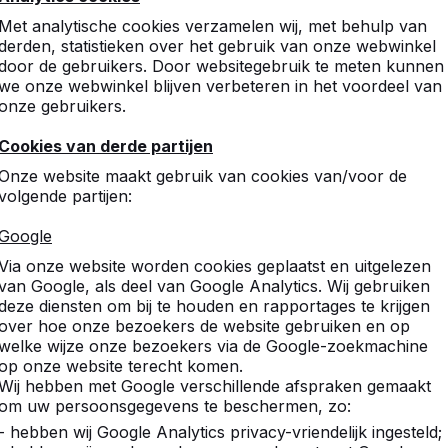
8
Met analytische cookies verzamelen wij, met behulp van
Netjes hun afspraak nakome
derden, statistieken over het gebruik van onze webwinkel
Curio ZW
door de gebruikers. Door websitegebruik te meten kunnen
we onze webwinkel blijven verbeteren in het voordeel van
onze gebruikers.
10
Cookies van derde partijen
super , leerlingen worden er
Onze website maakt gebruik van cookies van/voor de
communicatie chauffeur & t
volgende partijen:
s.g. tessenderlandt
Google
Via onze website worden cookies geplaatst en uitgelezen
van Google, als deel van Google Analytics. Wij gebruiken
10
deze diensten om bij te houden en rapportages te krijgen
de volgende dag gelijk in g
over hoe onze bezoekers de website gebruiken en op
Ontmoetingscentrum De S
welke wijze onze bezoekers via de Google-zoekmachine
op onze website terecht komen.
Wij hebben met Google verschillende afspraken gemaakt
om uw persoonsgegevens te beschermen, zo:
8
- hebben wij Google Analytics privacy-vriendelijk ingesteld;