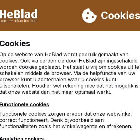
eren wij niet van week 31 t/m week 33. Houdt u daarom rekenin
Cookie
.000 producten verkocht
Klanten beoordelen HeBlad me
Cookies
Op de website van HeBlad wordt gebruik gemaakt van
cookies. Ook via derden die door HeBlad zijn ingeschakeld
worden cookies geplaatst. Het staat u vrij om cookies uit te
dam
schakelen middels de browser. Via de helpfunctie van uw
browser kunt u achterhalen waar u cookies kunt
uitschakelen. Houd er wel rekening mee dat het mogelijk is
dat onze website dan niet meer optimaal werkt.
10
Functionele cookies
Prima. De leerlingen zijn er
Functionele cookies zorgen ervoor dat onze webwinkel
M. de Boer
correct functioneert. Denk bijvoorbeeld aan
functionaliteiten zoals het winkelwagentje en afrekenen.
Analytics cookies