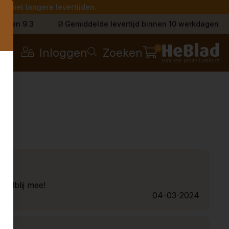
g met langere levertijden.
s
t een 9.3
Gemiddelde levertijd binnen 10 werkdagen
0
Inloggen
Zoeken
 dolblij mee!
04-03-2024