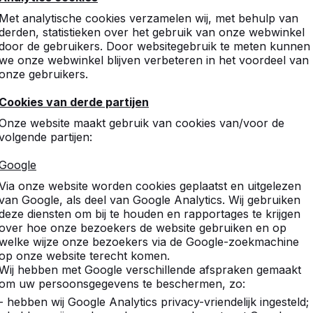
10
Met analytische cookies verzamelen wij, met behulp van
Solide degelijk en mooi
derden, statistieken over het gebruik van onze webwinkel
Nowee
door de gebruikers. Door websitegebruik te meten kunnen
we onze webwinkel blijven verbeteren in het voordeel van
onze gebruikers.
10
Cookies van derde partijen
Zeer degelijke tennistafel
Onze website maakt gebruik van cookies van/voor de
rondrennen. Rustige kleurs
volgende partijen:
over het contact vooraf m.b
gewenste ronde tennistafel
Google
kon. De rechthoekige tenn
Via onze website worden cookies geplaatst en uitgelezen
Paul Klunder
van Google, als deel van Google Analytics. Wij gebruiken
deze diensten om bij te houden en rapportages te krijgen
over hoe onze bezoekers de website gebruiken en op
welke wijze onze bezoekers via de Google-zoekmachine
10
op onze website terecht komen.
Wij hebben met Google verschillende afspraken gemaakt
om uw persoonsgegevens te beschermen, zo:
- hebben wij Google Analytics privacy-vriendelijk ingesteld;