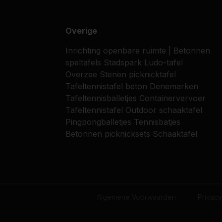
Overige
Inrichting openbare ruimte | Betonnen
speltafels
Stadspark
Ludo-tafel
Overzee
Stenen picknicktafel
Tafeltennistafel beton
Denemarken
Tafeltennisballetjes
Containervervoer
Tafeltennistafel
Outdoor schaaktafel
Pingpongballetjes
Tennisbatjes
Betonnen picknicksets
Schaaktafel
Algemene Voorwaarden
Privacy