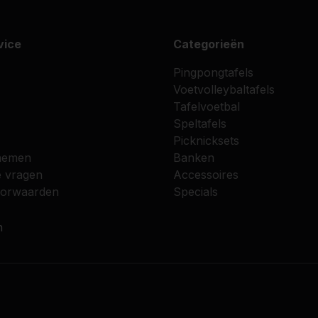
vice
Categorieën
Pingpongtafels
Voetvolleybaltafels
Tafelvoetbal
Speltafels
Picknicksets
nemen
Banken
e vragen
Accessoires
oorwaarden
Specials
n