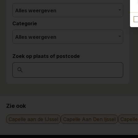
Alles weergeven
Categorie
Alles weergeven
Zoek op plaats of postcode
Zie ook
Capelle aan de IJssel
Capelle Aan Den Ijssel
Capelle