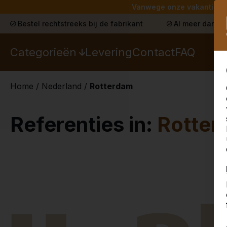
Vanwege onze vakantie lev
Bestel rechtstreeks bij de fabrikant
Al meer dan 30
Categorieën
Levering
Contact
FAQ
Home
/
Nederland
/
Rotterdam
Referenties in:
Rotter