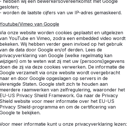
- hebben wij een bewerkersovereenkomst met Google
9
gesloten;
- worden de laatste cijfers van uw IP-adres gemaskeerd.
Vandaag geleverd. Product 
verlopen. Klantvriendelijke
Youtube/Vimeo van Google
G.A.M. Wibier
Via onze website worden cookies geplaatst en uitgelezen
van YouTube en Vimeo, zodra een embedded video wordt
bekeken. Wij hebben verder geen invloed op het gebruik
9
van de data door Google en/of derden. Lees de
privacyverklaring van Google (welke regelmatig kan
Prima bankjes die erg mooi
wijzigen) om te weten wat zij met uw (persoons)gegevens
verlopen. Prima service bij
doen die zij via deze cookies verwerken. De informatie die
André Eikenboom (locati
Google verzamelt via onze website wordt overgebracht
Merkelbachstraat - mavo
naar en door Google opgeslagen op servers in de
Verenigde Staten. Google stelt zich te houden aan
meerdere raamwerken van zelfregulering, waaronder het
EU-US Privacy Shield Framework. Ga naar de Privacy
9
Shield website voor meer informatie over het EU-US
Netjes geleverd, en afspra
Privacy Shield-programma en om de certificering van
Google te bekijken.
Voor meer informatie kunt u onze privacyverklaring lezen: