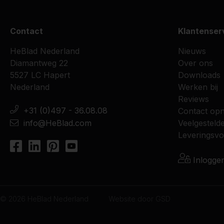
Contact
Klantenser
HeBlad Nederland
Nieuws
Diamantweg 22
Over ons
5527 LC Hapert
Downloads
Nederland
Werken bij
Reviews
+31 (0)497 - 36.08.08
Contact op
info@HeBlad.com
Veelgesteld
Leveringsv
Inlogge
© 2026 HeBlad Nederland
Website door
GSD