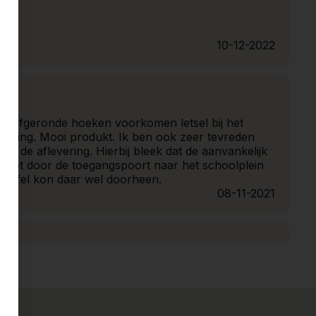
10-12-2022
. De afgeronde hoeken voorkomen letsel bij het
telling. Mooi produkt. Ik ben ook zeer tevreden
.t. de aflevering. Hierbij bleek dat de aanvankelijk
 niet door de toegangspoort naar het schoolplein
istafel kon daar wel doorheen.
08-11-2021
05-01-2021