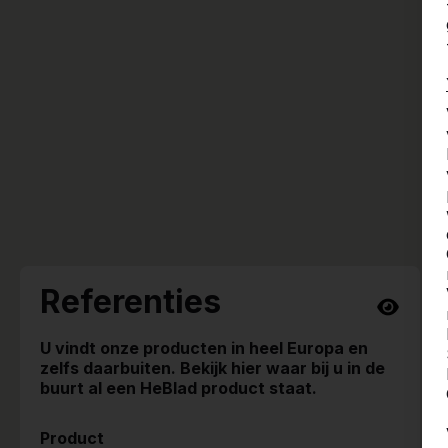
Referenties
U vindt onze producten in heel Europa en
zelfs daarbuiten. Bekijk hier waar bij u in de
buurt al een HeBlad product staat.
Product