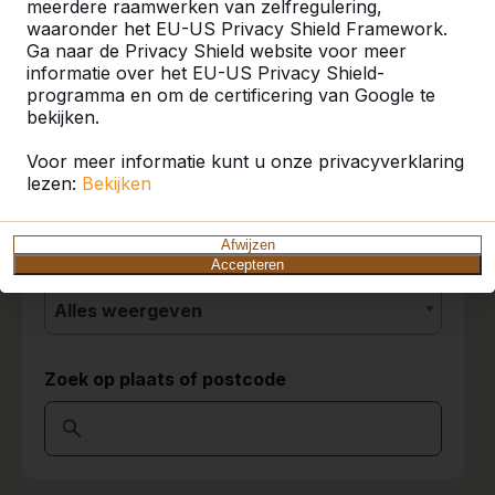
meerdere raamwerken van zelfregulering,
Referenties
worden dan komt de tafel zeker nog meer tot
waaronder het EU-US Privacy Shield Framework.
zijn recht.
Ga naar de Privacy Shield website voor meer
K.W.Verbeek Verbeek
10-03-
U vindt onze producten in heel Europa en
informatie over het EU-US Privacy Shield-
Hoveniers
2018
zelfs daarbuiten. Bekijk hier waar bij u in de
programma en om de certificering van Google te
buurt al een HeBlad product staat.
bekijken.
Voor meer informatie kunt u onze privacyverklaring
Product
9
lezen:
Bekijken
De kinderen vinden het fantastisch!
Alles weergeven
Paul van Hattem
22-02-2018
Afwijzen
Categorie
Accepteren
Alles weergeven
10
In één woord fantastisch! Een echte aanrader!
08-03-2015
Zoek op plaats of postcode