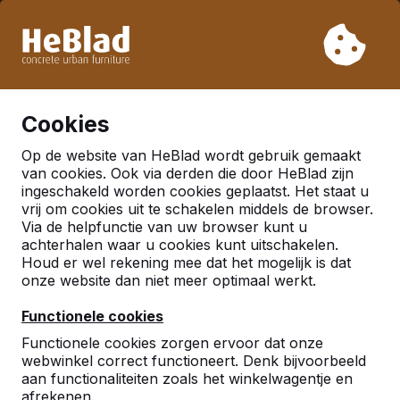
Vanwege onze vakantie leveren wij niet van week 31 t/m
week 33. Houdt u daarom rekening met langere levertijden.
Al meer dan 30.000 producten verkocht
0
Cookies
Op de website van HeBlad wordt gebruik gemaakt
Nederland
van cookies. Ook via derden die door HeBlad zijn
ingeschakeld worden cookies geplaatst. Het staat u
Referenties in:
vrij om cookies uit te schakelen middels de browser.
Via de helpfunctie van uw browser kunt u
Amsterdam
achterhalen waar u cookies kunt uitschakelen.
Houd er wel rekening mee dat het mogelijk is dat
onze website dan niet meer optimaal werkt.
Functionele cookies
Functionele cookies zorgen ervoor dat onze
webwinkel correct functioneert. Denk bijvoorbeeld
aan functionaliteiten zoals het winkelwagentje en
afrekenen.