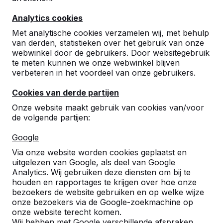
Analytics cookies
10
Met analytische cookies verzamelen wij, met behulp
Deze prachtige picknicksets zijn vandaag
van derden, statistieken over het gebruik van onze
geleverd. De chauffeur heeft creatief
webwinkel door de gebruikers. Door websitegebruik
meegedacht over hoe we deze zware tafels
te meten kunnen we onze webwinkel blijven
op de juiste plek konden krijgen. Met wat
verbeteren in het voordeel van onze gebruikers.
extra mankracht is dat gelukt. De
medewerkers zijn blij met hun nieuwe
Cookies van derde partijen
buitenplek, en we gaan er volop van genieten.
Carla Sever
07-07-2026
Onze website maakt gebruik van cookies van/voor
de volgende partijen:
Google
10
Via onze website worden cookies geplaatst en
03-06-2020
uitgelezen van Google, als deel van Google
Analytics. Wij gebruiken deze diensten om bij te
houden en rapportages te krijgen over hoe onze
bezoekers de website gebruiken en op welke wijze
9
onze bezoekers via de Google-zoekmachine op
onze website terecht komen.
Van offerte tot afhandeling soepel en erg
Wij hebben met Google verschillende afspraken