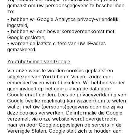
klantvriendelijk.
gemaakt om uw persoonsgegevens te beschermen,
De aflevering verliep professioneel! Super
zo:
geregeld!
- hebben wij Google Analytics privacy-vriendelijk
Product is prachtig afgewerkt en prima voor
ingesteld;
elkaar.
- hebben wij een bewerkersovereenkomst met
Ik blijf bij de tip: Meer kleuren in de beton.
Google gesloten;
J.Hellwig
30-05-2018
- worden de laatste cijfers van uw IP-adres
gemaskeerd.
Youtube/Vimeo van Google
10
Via onze website worden cookies geplaatst en
Offerte, bestelling, afhandeling, zeer soepel
uitgelezen van YouTube en Vimeo, zodra een
en erg klantvriendelijk. aflevering ontspannen,
embedded video wordt bekeken. Wij hebben verder
professioneel!! Dikke tienen voor het geheel!
geen invloed op het gebruik van de data door
Oh ja....: En wat een mooi product is het! Tip:
Google en/of derden. Lees de privacyverklaring van
Zoek naar nog meer kleuren in de beton.
Google (welke regelmatig kan wijzigen) om te weten
J.Hellwig
06-04-2018
wat zij met uw (persoons)gegevens doen die zij via
deze cookies verwerken. De informatie die Google
verzamelt via onze website wordt overgebracht
naar en door Google opgeslagen op servers in de
9
Verenigde Staten. Google stelt zich te houden aan
Tot nu toe goed, tuin moet nog opgeleverd