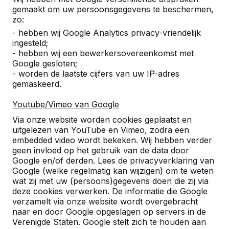
Vije hoveniers
25-05-2020
gemaakt om uw persoonsgegevens te beschermen,
zo:
- hebben wij Google Analytics privacy-vriendelijk
ingesteld;
10
- hebben wij een bewerkersovereenkomst met
Google gesloten;
Een zeer professioneel team wat betreft
- worden de laatste cijfers van uw IP-adres
telefonische en technische details en
gemaskeerd.
afhandeling. Ook een erg vriendelijke
chauffeur en alles stond zeer snel op de
Youtube/Vimeo van Google
plaats.
Wessel Koster
04-02-2020
Via onze website worden cookies geplaatst en
uitgelezen van YouTube en Vimeo, zodra een
embedded video wordt bekeken. Wij hebben verder
geen invloed op het gebruik van de data door
10
Google en/of derden. Lees de privacyverklaring van
Google (welke regelmatig kan wijzigen) om te weten
Prima, vanaf de eerste minuut maken onze
wat zij met uw (persoons)gegevens doen die zij via
leerlingen al gebruik van de picknicksets
deze cookies verwerken. De informatie die Google
Stef Heurman
06-06-2016
verzamelt via onze website wordt overgebracht
naar en door Google opgeslagen op servers in de
Referenties
Verenigde Staten. Google stelt zich te houden aan