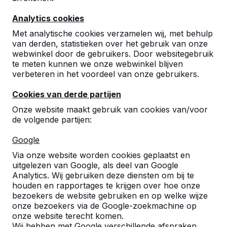
10
Analytics cookies
Goed
H.Bakker
01-09-2022
Met analytische cookies verzamelen wij, met behulp
van derden, statistieken over het gebruik van onze
webwinkel door de gebruikers. Door websitegebruik
te meten kunnen we onze webwinkel blijven
9
verbeteren in het voordeel van onze gebruikers.
Kwalitatief goed product en keurige levering.
Cookies van derde partijen
Proces van bestelling en afstemming levering
kon beter. Het kwam niet altijd even
Onze website maakt gebruik van cookies van/voor
constructief over, daar valt winst te behalen.
de volgende partijen:
Erik Wassens
01-03-2022
Google
Via onze website worden cookies geplaatst en
uitgelezen van Google, als deel van Google
10
Analytics. Wij gebruiken deze diensten om bij te
Het product is vanmorgen geleverd, de
houden en rapportages te krijgen over hoe onze
chauffeur heeft meegeholpen met plaatsen. (
bezoekers de website gebruiken en op welke wijze
ongeveer 200 meter van de losplek).
onze bezoekers via de Google-zoekmachine op
De chauffeur was zeer behulpzaam en netjes.
onze website terecht komen.
Echt top service.
Wij hebben met Google verschillende afspraken