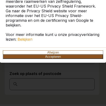
meerdere raamwerken van zelfregulering,
waaronder het EU-US Privacy Shield Framework.
U vindt onze producten in heel Europa en
Ga naar de Privacy Shield website voor meer
zelfs daarbuiten. Bekijk hier waar bij u in de
informatie over het EU-US Privacy Shield-
buurt al een HeBlad product staat.
programma en om de certificering van Google te
bekijken.
Product
Voor meer informatie kunt u onze privacyverklaring
Alles weergeven
lezen:
Bekijken
Categorie
Afwijzen
Accepteren
Alles weergeven
Zoek op plaats of postcode