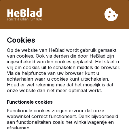
Vanwege onze vakantie leveren wij niet van week 31 t/m
week 33. Houdt u daarom rekening met langere levertijden.
Al meer dan 30.000 producten verkocht
0
Cookies
Op de website van HeBlad wordt gebruik gemaakt
Nederland
van cookies. Ook via derden die door HeBlad zijn
ingeschakeld worden cookies geplaatst. Het staat u
Referenties in:
Enschede
vrij om cookies uit te schakelen middels de browser.
Via de helpfunctie van uw browser kunt u
achterhalen waar u cookies kunt uitschakelen.
Houd er wel rekening mee dat het mogelijk is dat
onze website dan niet meer optimaal werkt.
Functionele cookies
Functionele cookies zorgen ervoor dat onze
webwinkel correct functioneert. Denk bijvoorbeeld
aan functionaliteiten zoals het winkelwagentje en
afrekenen.