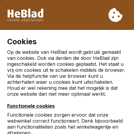
Vanwege onze vakantie leveren wij niet van week 31 t/m
week 33. Houdt u daarom rekening met langere levertijden.
Al meer dan 30.000 producten verkocht
0
Cookies
Op de website van HeBlad wordt gebruik gemaakt
Nederland
van cookies. Ook via derden die door HeBlad zijn
ingeschakeld worden cookies geplaatst. Het staat u
Referenties in:
Helmond
vrij om cookies uit te schakelen middels de browser.
Via de helpfunctie van uw browser kunt u
achterhalen waar u cookies kunt uitschakelen.
Houd er wel rekening mee dat het mogelijk is dat
onze website dan niet meer optimaal werkt.
Functionele cookies
Functionele cookies zorgen ervoor dat onze
webwinkel correct functioneert. Denk bijvoorbeeld
aan functionaliteiten zoals het winkelwagentje en
afrekenen.