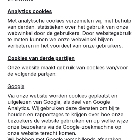
10
Analytics cookies
De kinderen zijn super enthousiast en blij met
de voetbaltafel. Wij als school zijn ook zeer
Met analytische cookies verzamelen wij, met behulp
tevreden, ook over de communicatie en de
van derden, statistieken over het gebruik van onze
snelle levering. Bedankt!
webwinkel door de gebruikers. Door websitegebruik
Montessorischool Helmond
27-03-2025
te meten kunnen we onze webwinkel blijven
verbeteren in het voordeel van onze gebruikers.
Cookies van derde partijen
8
Onze website maakt gebruik van cookies van/voor
Snelle levering, tijdig communiceren voor
de volgende partijen:
levering van de tafel.
Gemeente Helmond
06-01-2021
Google
Via onze website worden cookies geplaatst en
uitgelezen van Google, als deel van Google
Analytics. Wij gebruiken deze diensten om bij te
9
houden en rapportages te krijgen over hoe onze
Mooie tafel, veilig met de afgeronde hoeken
bezoekers de website gebruiken en op welke wijze
voor de kinderen
onze bezoekers via de Google-zoekmachine op
h.vermeulen/ wijkver. de Akkers
15-05-2016
onze website terecht komen.
Wij hebben met Google verschillende afspraken