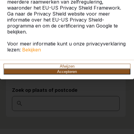
meerdere raamwerken van zelfregulering,
U vindt onze producten in heel Europa en
waaronder het EU-US Privacy Shield Framework.
zelfs daarbuiten. Bekijk hier waar bij u in de
Ga naar de Privacy Shield website voor meer
buurt al een HeBlad product staat.
informatie over het EU-US Privacy Shield-
programma en om de certificering van Google te
bekijken.
Product
Voor meer informatie kunt u onze privacyverklaring
Alles weergeven
lezen:
Bekijken
Categorie
Afwijzen
Alles weergeven
Accepteren
Zoek op plaats of postcode