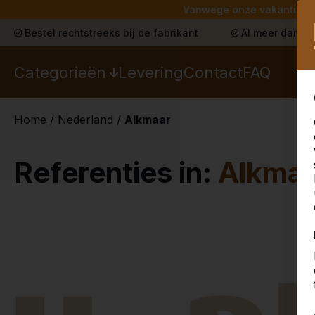
Vanwege onze vakantie lev
Bestel rechtstreeks bij de fabrikant
Al meer dan 30
Categorieën
Levering
Contact
FAQ
Home
/
Nederland
/
Alkmaar
Referenties in:
Alkmaa