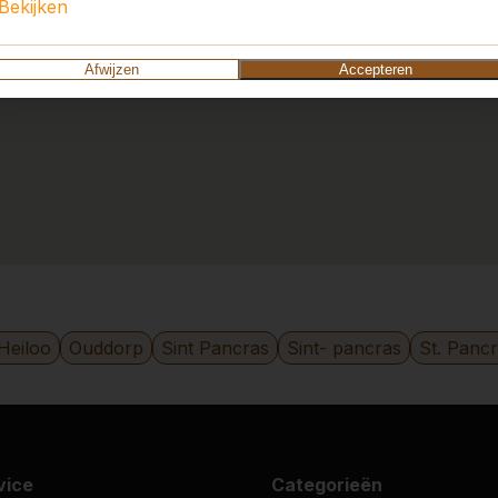
Bekijken
Afwijzen
Accepteren
Heiloo
Ouddorp
Sint Pancras
Sint- pancras
St. Panc
vice
Categorieën