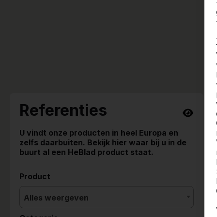
Referenties
U vindt onze producten in heel Europa en
zelfs daarbuiten. Bekijk hier waar bij u in de
buurt al een HeBlad product staat.
Product
Alles weergeven