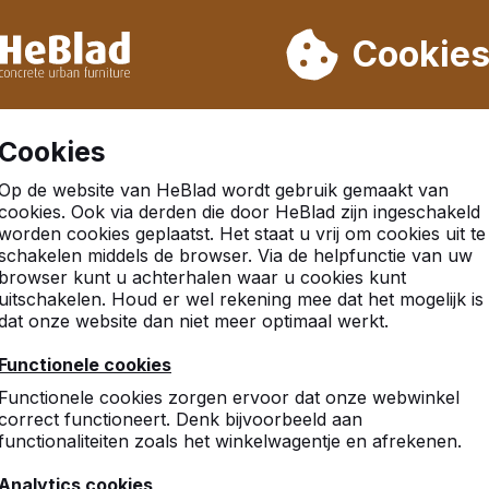
eren wij niet van week 31 t/m week 33. Houdt u daarom rekenin
Cookie
.000 producten verkocht
Klanten beoordelen HeBlad me
Cookies
Op de website van HeBlad wordt gebruik gemaakt van
cookies. Ook via derden die door HeBlad zijn ingeschakeld
worden cookies geplaatst. Het staat u vrij om cookies uit te
r
schakelen middels de browser. Via de helpfunctie van uw
browser kunt u achterhalen waar u cookies kunt
uitschakelen. Houd er wel rekening mee dat het mogelijk is
dat onze website dan niet meer optimaal werkt.
10
Functionele cookies
Kwalitatief zeer goede pro
Functionele cookies zorgen ervoor dat onze webwinkel
Snelle offerte + levering
correct functioneert. Denk bijvoorbeeld aan
Sjors Smal stadswerk
functionaliteiten zoals het winkelwagentje en afrekenen.
Analytics cookies