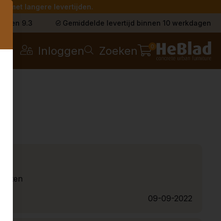
g met langere levertijden.
s
t een 9.3
Gemiddelde levertijd binnen 10 werkdagen
0
Inloggen
Zoeken
ducten
09-09-2022