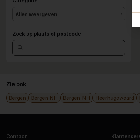
Categorie
Alles weergeven
Zoek op plaats of postcode
Zie ook
Bergen
Bergen NH
Bergen-NH
Heerhugowaard
Contact
Klantenser