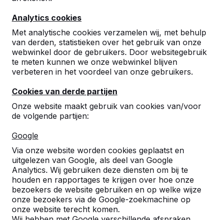
9
Analytics cookies
Vorige week is er weer een pingpongtafel bij
ons afgeleverd, ditmaal niet op de werf maar
Met analytische cookies verzamelen wij, met behulp
op locatie in een (krappe) wijk.
van derden, statistieken over het gebruik van onze
webwinkel door de gebruikers. Door websitegebruik
Ik wil graag een groot compliment maken aan
te meten kunnen we onze webwinkel blijven
de chauffeur die mij heeft geholpen met het
verbeteren in het voordeel van onze gebruikers.
vervoeren en plaatsen van de tafel, geduldig,
behulpzaam en kundig, kortom echt
Cookies van derde partijen
klantvriendelijk!
Onze website maakt gebruik van cookies van/voor
de volgende partijen:
Dus mijn grote dank voor de hulp en een
groot compliment voor de chauffeur, ik denk
Google
dat je als bedrijf heel blij moet zijn met zo’n
medewerker.
Via onze website worden cookies geplaatst en
Afdeling Beheer en Programmering
07-
uitgelezen van Google, als deel van Google
Openbare Ruimte - Gemeente 's-
06-
Analytics. Wij gebruiken deze diensten om bij te
Hertogenbosch
2022
houden en rapportages te krijgen over hoe onze
bezoekers de website gebruiken en op welke wijze
onze bezoekers via de Google-zoekmachine op
onze website terecht komen.
9
Wij hebben met Google verschillende afspraken