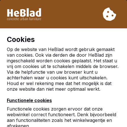
Vanwege onze vakantie leveren wij niet van week 31 t/m
week 33. Houdt u daarom rekening met langere levertijden.
Al meer dan 30.000 producten verkocht
0
Cookies
Op de website van HeBlad wordt gebruik gemaakt
Nederland
van cookies. Ook via derden die door HeBlad zijn
ingeschakeld worden cookies geplaatst. Het staat u
Referenties in:
Den bosch
vrij om cookies uit te schakelen middels de browser.
Via de helpfunctie van uw browser kunt u
achterhalen waar u cookies kunt uitschakelen.
Houd er wel rekening mee dat het mogelijk is dat
onze website dan niet meer optimaal werkt.
Functionele cookies
Functionele cookies zorgen ervoor dat onze
webwinkel correct functioneert. Denk bijvoorbeeld
aan functionaliteiten zoals het winkelwagentje en
afrekenen.