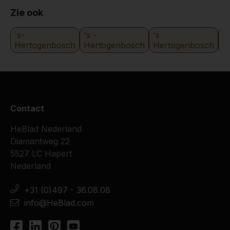
Zie ook
´s-
's -
's
's
Hertogenbosch
Hertogenbosch
Hertogenbosch
H
Contact
HeBlad Nederland
Diamantweg 22
5527 LC Hapert
Nederland
+31 (0)497 - 36.08.08
info@HeBlad.com