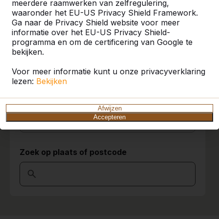
meerdere raamwerken van zelfregulering,
waaronder het EU-US Privacy Shield Framework.
U vindt onze producten in heel Europa en
Ga naar de Privacy Shield website voor meer
zelfs daarbuiten. Bekijk hier waar bij u in de
informatie over het EU-US Privacy Shield-
buurt al een HeBlad product staat.
programma en om de certificering van Google te
bekijken.
Product
Voor meer informatie kunt u onze privacyverklaring
Alles weergeven
lezen:
Bekijken
Categorie
Afwijzen
Accepteren
Alles weergeven
Zoek op plaats of postcode