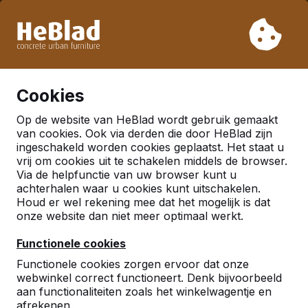
Vanwege onze vakantie leveren wij niet van week 31 t/m
week 33. Houdt u daarom rekening met langere levertijden.
Al meer dan 30.000 producten verkocht
0
Cookies
Op de website van HeBlad wordt gebruik gemaakt
Nederland
van cookies. Ook via derden die door HeBlad zijn
ingeschakeld worden cookies geplaatst. Het staat u
Referenties in:
vrij om cookies uit te schakelen middels de browser.
Via de helpfunctie van uw browser kunt u
Zoetermeer
achterhalen waar u cookies kunt uitschakelen.
Houd er wel rekening mee dat het mogelijk is dat
onze website dan niet meer optimaal werkt.
Functionele cookies
Functionele cookies zorgen ervoor dat onze
webwinkel correct functioneert. Denk bijvoorbeeld
aan functionaliteiten zoals het winkelwagentje en
afrekenen.