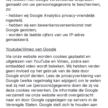
gemaakt om uw persoonsgegevens te beschermen,
zo:
- hebben wij Google Analytics privacy-vriendelijk
ingesteld;
- hebben wij een bewerkersovereenkomst met
Referenties
Google gesloten;
- worden de laatste cijfers van uw IP-adres
U vindt onze producten in heel Europa en
gemaskeerd.
zelfs daarbuiten. Bekijk hier waar bij u in de
buurt al een HeBlad product staat.
Youtube/Vimeo van Google
Via onze website worden cookies geplaatst en
Product
uitgelezen van YouTube en Vimeo, zodra een
embedded video wordt bekeken. Wij hebben verder
Alles weergeven
geen invloed op het gebruik van de data door
Google en/of derden. Lees de privacyverklaring van
Google (welke regelmatig kan wijzigen) om te weten
Categorie
wat zij met uw (persoons)gegevens doen die zij via
deze cookies verwerken. De informatie die Google
Alles weergeven
verzamelt via onze website wordt overgebracht
naar en door Google opgeslagen op servers in de
Verenigde Staten. Google stelt zich te houden aan
Zoek op plaats of postcode