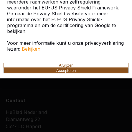
meerdere raamwerken van zelfregulering,
waaronder het EU-US Privacy Shield Framework.
Ga naar de Privacy Shield website voor meer
informatie over het EU-US Privacy Shield-
programma en om de certificering van Google te
bekijken.
Voor meer informatie kunt u onze privacyverklaring
Zie ook
lezen:
Bekijken
Benthuizen
Berkel en
Bleiswijk
Pijnacker
Rodenrijs
Afwijzen
Accepteren
Contact
HeBlad Nederland
Diamantweg 22
5527 LC Hapert