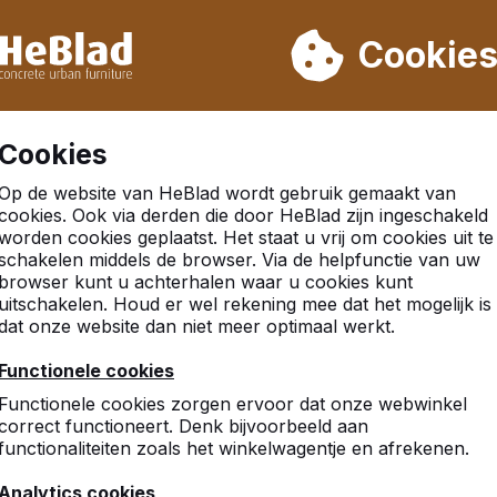
eren wij niet van week 31 t/m week 33. Houdt u daarom rekenin
Cookie
.000 producten verkocht
Klanten beoordelen HeBlad me
Cookies
Op de website van HeBlad wordt gebruik gemaakt van
cookies. Ook via derden die door HeBlad zijn ingeschakeld
worden cookies geplaatst. Het staat u vrij om cookies uit te
schakelen middels de browser. Via de helpfunctie van uw
browser kunt u achterhalen waar u cookies kunt
uitschakelen. Houd er wel rekening mee dat het mogelijk is
dat onze website dan niet meer optimaal werkt.
8
Functionele cookies
Wij zijn blij met de voetvoll
Functionele cookies zorgen ervoor dat onze webwinkel
Er wordt veel gebruik van
correct functioneert. Denk bijvoorbeeld aan
snel en werd professionee
functionaliteiten zoals het winkelwagentje en afrekenen.
Yori van Donselaar
Analytics cookies