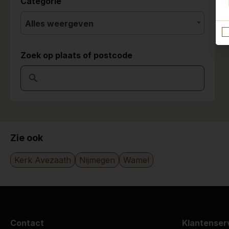
Categorie
Alles weergeven
Zoek op plaats of postcode
Zie ook
Kerk Avezaath
Nijmegen
Wamel
Contact
Klantenser