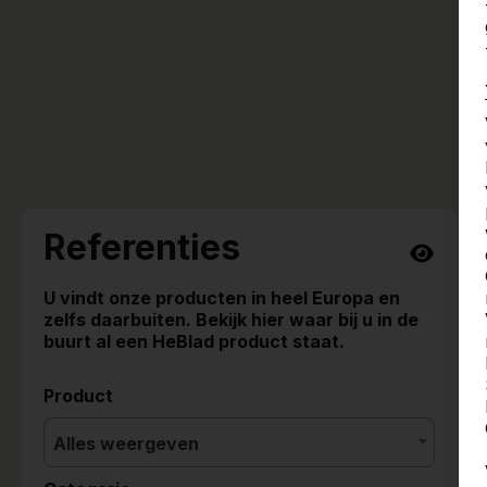
Referenties
U vindt onze producten in heel Europa en
zelfs daarbuiten. Bekijk hier waar bij u in de
buurt al een HeBlad product staat.
Product
Alles weergeven