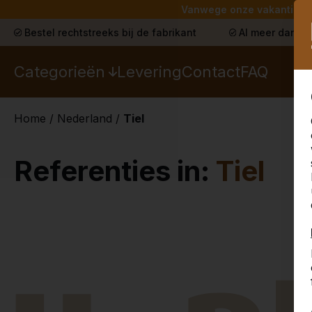
Vanwege onze vakantie lev
Bestel rechtstreeks bij de fabrikant
Al meer dan 30
Categorieën
Levering
Contact
FAQ
Home
/
Nederland
/
Tiel
Referenties in:
Tiel