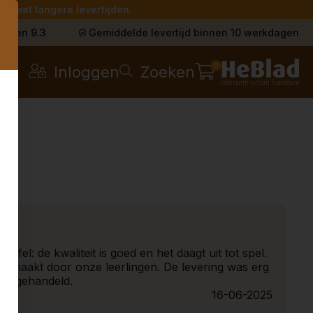
g met langere levertijden.
s
t een 9.3
Gemiddelde levertijd binnen 10 werkdagen
0
Inloggen
Zoeken
eytafel: de kwaliteit is goed en het daagt uit tot spel.
 gemaakt door onze leerlingen. De levering was erg
l afgehandeld.
16-06-2025