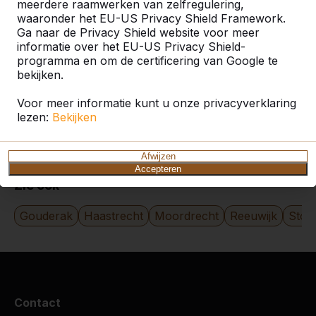
meerdere raamwerken van zelfregulering,
waaronder het EU-US Privacy Shield Framework.
Alles weergeven
Ga naar de Privacy Shield website voor meer
informatie over het EU-US Privacy Shield-
programma en om de certificering van Google te
Zoek op plaats of postcode
bekijken.
Voor meer informatie kunt u onze privacyverklaring
lezen:
Bekijken
Afwijzen
Accepteren
Zie ook
Gouderak
Haastrecht
Moordrecht
Reeuwijk
Stolw
Contact