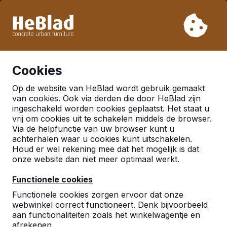
Vanwege onze vakantie leveren wij niet van week 31 t/m
week 33. Houdt u daarom rekening met langere levertijden.
Al meer dan 30.000 producten verkocht
0
Cookies
Op de website van HeBlad wordt gebruik gemaakt
Nederland
van cookies. Ook via derden die door HeBlad zijn
ingeschakeld worden cookies geplaatst. Het staat u
Referenties in:
Gouda
vrij om cookies uit te schakelen middels de browser.
Via de helpfunctie van uw browser kunt u
achterhalen waar u cookies kunt uitschakelen.
Houd er wel rekening mee dat het mogelijk is dat
onze website dan niet meer optimaal werkt.
Functionele cookies
Functionele cookies zorgen ervoor dat onze
webwinkel correct functioneert. Denk bijvoorbeeld
aan functionaliteiten zoals het winkelwagentje en
afrekenen.