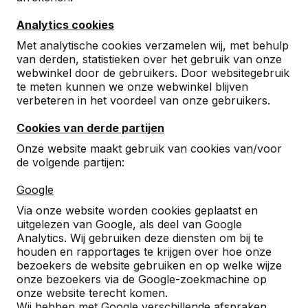
8
Analytics cookies
Ik was in de veronderstelling dat de
tafeltennistafel in het zand geplaatst moest
Met analytische cookies verzamelen wij, met behulp
worden (zodat de tafel goed waterpas gezet
van derden, statistieken over het gebruik van onze
kan worden) . Ik had vlug wat tegels uit het
webwinkel door de gebruikers. Door websitegebruik
plein gehaald, maar toen bleek dat de tafel
te meten kunnen we onze webwinkel blijven
gewoon op de tegels geplaatst kan worden.
verbeteren in het voordeel van onze gebruikers.
Omdat ons plein tamelijk ongelijk is, hebben
we snel wat vulhoutjes gezocht om de tafel
Cookies van derde partijen
recht te krijgen.
Onze website maakt gebruik van cookies van/voor
D.J. Hertog
30-10-2019
de volgende partijen:
Google
Via onze website worden cookies geplaatst en
uitgelezen van Google, als deel van Google
Analytics. Wij gebruiken deze diensten om bij te
houden en rapportages te krijgen over hoe onze
bezoekers de website gebruiken en op welke wijze
onze bezoekers via de Google-zoekmachine op
onze website terecht komen.
Wij hebben met Google verschillende afspraken