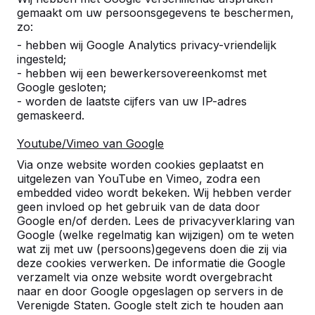
gemaakt om uw persoonsgegevens te beschermen,
zo:
- hebben wij Google Analytics privacy-vriendelijk
ingesteld;
- hebben wij een bewerkersovereenkomst met
Google gesloten;
- worden de laatste cijfers van uw IP-adres
gemaskeerd.
Youtube/Vimeo van Google
Referenties
Via onze website worden cookies geplaatst en
uitgelezen van YouTube en Vimeo, zodra een
U vindt onze producten in heel Europa en
embedded video wordt bekeken. Wij hebben verder
zelfs daarbuiten. Bekijk hier waar bij u in de
geen invloed op het gebruik van de data door
buurt al een HeBlad product staat.
Google en/of derden. Lees de privacyverklaring van
Google (welke regelmatig kan wijzigen) om te weten
wat zij met uw (persoons)gegevens doen die zij via
Product
deze cookies verwerken. De informatie die Google
verzamelt via onze website wordt overgebracht
Alles weergeven
naar en door Google opgeslagen op servers in de
Verenigde Staten. Google stelt zich te houden aan
Categorie