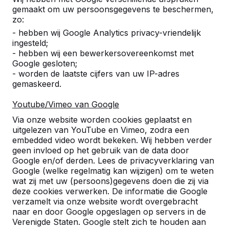
Alles weergeven
gemaakt om uw persoonsgegevens te beschermen,
zo:
Categorie
- hebben wij Google Analytics privacy-vriendelijk
ingesteld;
Alles weergeven
- hebben wij een bewerkersovereenkomst met
Google gesloten;
- worden de laatste cijfers van uw IP-adres
gemaskeerd.
Zoek op plaats of postcode
Youtube/Vimeo van Google
Via onze website worden cookies geplaatst en
uitgelezen van YouTube en Vimeo, zodra een
embedded video wordt bekeken. Wij hebben verder
geen invloed op het gebruik van de data door
Google en/of derden. Lees de privacyverklaring van
Zie ook
Google (welke regelmatig kan wijzigen) om te weten
wat zij met uw (persoons)gegevens doen die zij via
Beek -
Beek
Beek-
Gendt
Millingen
Mill
deze cookies verwerken. De informatie die Google
Ubbergen
Berg
Ubbergen
aan 
verzamelt via onze website wordt overgebracht
en
Rijn
naar en door Google opgeslagen op servers in de
dal
Verenigde Staten. Google stelt zich te houden aan