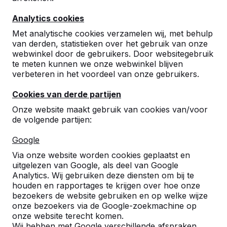
Analytics cookies
Met analytische cookies verzamelen wij, met behulp
van derden, statistieken over het gebruik van onze
webwinkel door de gebruikers. Door websitegebruik
te meten kunnen we onze webwinkel blijven
verbeteren in het voordeel van onze gebruikers.
Cookies van derde partijen
Onze website maakt gebruik van cookies van/voor
de volgende partijen:
Google
Referenties
Via onze website worden cookies geplaatst en
uitgelezen van Google, als deel van Google
U vindt onze producten in heel Europa en
Analytics. Wij gebruiken deze diensten om bij te
zelfs daarbuiten. Bekijk hier waar bij u in de
houden en rapportages te krijgen over hoe onze
buurt al een HeBlad product staat.
bezoekers de website gebruiken en op welke wijze
onze bezoekers via de Google-zoekmachine op
Product
onze website terecht komen.
Wij hebben met Google verschillende afspraken