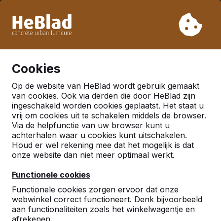
Vanwege onze vakantie leveren wij niet van week 31 t/m
week 33. Houdt u daarom rekening met langere levertijden.
Al meer dan 30.000 producten verkocht
0
Cookies
Op de website van HeBlad wordt gebruik gemaakt
Nederland
van cookies. Ook via derden die door HeBlad zijn
ingeschakeld worden cookies geplaatst. Het staat u
Referenties in:
Leuth
vrij om cookies uit te schakelen middels de browser.
Via de helpfunctie van uw browser kunt u
achterhalen waar u cookies kunt uitschakelen.
Houd er wel rekening mee dat het mogelijk is dat
Geen reviews gevonden voor deze
onze website dan niet meer optimaal werkt.
locatie.
Functionele cookies
Functionele cookies zorgen ervoor dat onze
webwinkel correct functioneert. Denk bijvoorbeeld
aan functionaliteiten zoals het winkelwagentje en
afrekenen.