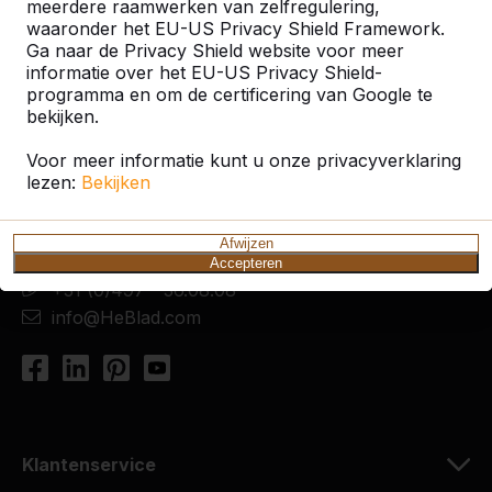
meerdere raamwerken van zelfregulering,
waaronder het EU-US Privacy Shield Framework.
Ga naar de Privacy Shield website voor meer
informatie over het EU-US Privacy Shield-
programma en om de certificering van Google te
Contact
bekijken.
HeBlad Nederland
Voor meer informatie kunt u onze privacyverklaring
lezen:
Bekijken
Diamantweg 22
5527 LC Hapert
Nederland
Afwijzen
Accepteren
+31 (0)497 - 36.08.08
info@HeBlad.com
Klantenservice