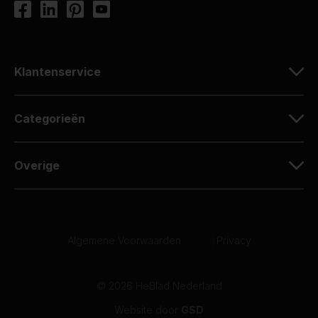
Klantenservice
Categorieën
Overige
Algemene Voorwaarden
|
Privacy
© 2026 HeBlad Nederland
Website door
GSD