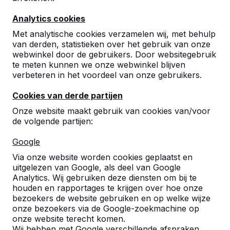
10
Analytics cookies
Prima. De leerlingen zijn er dolblij mee!
M. de Boer
04-03-2024
Met analytische cookies verzamelen wij, met behulp
van derden, statistieken over het gebruik van onze
webwinkel door de gebruikers. Door websitegebruik
te meten kunnen we onze webwinkel blijven
10
verbeteren in het voordeel van onze gebruikers.
Solide degelijk en mooi
Cookies van derde partijen
Nowee
10-12-2022
Onze website maakt gebruik van cookies van/voor
de volgende partijen:
10
Google
Zeer degelijke tennistafel. De afgeronde
Via onze website worden cookies geplaatst en
hoeken voorkomen letsel bij het rondrennen.
uitgelezen van Google, als deel van Google
Rustige kleurstelling. Mooi produkt. Ik ben
Analytics. Wij gebruiken deze diensten om bij te
ook zeer tevreden over het contact vooraf
houden en rapportages te krijgen over hoe onze
m.b.t. de aflevering. Hierbij bleek dat de
bezoekers de website gebruiken en op welke wijze
aanvankelijk gewenste ronde tennistafel niet
onze bezoekers via de Google-zoekmachine op
door de toegangspoort naar het schoolplein
onze website terecht komen.
kon. De rechthoekige tennistafel kon daar wel
Wij hebben met Google verschillende afspraken