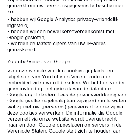
doorheen.
gemaakt om uw persoonsgegevens te beschermen,
Paul Klunder
08-11-2021
zo:
- hebben wij Google Analytics privacy-vriendelijk
ingesteld;
- hebben wij een bewerkersovereenkomst met
10
Google gesloten;
- worden de laatste cijfers van uw IP-adres
05-01-2021
gemaskeerd.
Youtube/Vimeo van Google
9
Via onze website worden cookies geplaatst en
uitgelezen van YouTube en Vimeo, zodra een
Vandaag geleverd. Product ziet er goed en
embedded video wordt bekeken. Wij hebben verder
onbeschadigd uit. Levering prima verlopen.
geen invloed op het gebruik van de data door
Klantvriendelijke chauffeur.
Google en/of derden. Lees de privacyverklaring van
G.A.M. Wibier
03-09-2019
Google (welke regelmatig kan wijzigen) om te weten
wat zij met uw (persoons)gegevens doen die zij via
deze cookies verwerken. De informatie die Google
verzamelt via onze website wordt overgebracht
9
naar en door Google opgeslagen op servers in de
Prima bankjes die erg mooi staan op ons
Referenties
Verenigde Staten. Google stelt zich te houden aan
schoolplein. De aflevering is perfect verlopen.