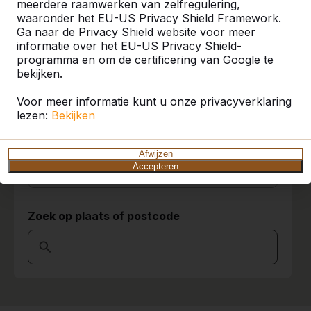
meerdere raamwerken van zelfregulering,
Prima service bij het plaatsen.
waaronder het EU-US Privacy Shield Framework.
U vindt onze producten in heel Europa en
André Eikenboom (locatiedirecteur
02-
Ga naar de Privacy Shield website voor meer
zelfs daarbuiten. Bekijk hier waar bij u in de
Thorbecke Merkelbachstraat -
06-
informatie over het EU-US Privacy Shield-
buurt al een HeBlad product staat.
mavo)
2017
programma en om de certificering van Google te
bekijken.
Product
Voor meer informatie kunt u onze privacyverklaring
9
Alles weergeven
lezen:
Bekijken
Netjes geleverd, en afspraken nagekomen,
Categorie
alles zoals het hoort.
Afwijzen
10-03-2015
Accepteren
Alles weergeven
Zoek op plaats of postcode