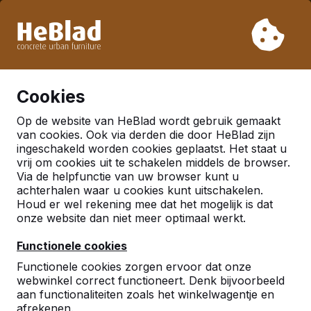
Vanwege onze vakantie leveren wij niet van week 31 t/m
week 33. Houdt u daarom rekening met langere levertijden.
Al meer dan 30.000 producten verkocht
0
Cookies
Op de website van HeBlad wordt gebruik gemaakt
Nederland
van cookies. Ook via derden die door HeBlad zijn
ingeschakeld worden cookies geplaatst. Het staat u
Referenties in:
Rotterdam
vrij om cookies uit te schakelen middels de browser.
Via de helpfunctie van uw browser kunt u
achterhalen waar u cookies kunt uitschakelen.
Houd er wel rekening mee dat het mogelijk is dat
onze website dan niet meer optimaal werkt.
Functionele cookies
Functionele cookies zorgen ervoor dat onze
webwinkel correct functioneert. Denk bijvoorbeeld
aan functionaliteiten zoals het winkelwagentje en
afrekenen.