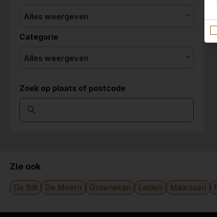
Alles weergeven
Categorie
Alles weergeven
Zoek op plaats of postcode
Zie ook
De Bilt
De Meern
Groenekan
Leiden
Maarssen