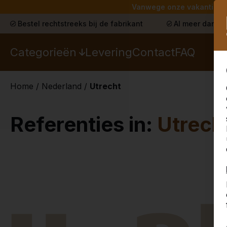
Vanwege onze vakantie lev
Bestel rechtstreeks bij de fabrikant
Al meer dan 30
Categorieën
Levering
Contact
FAQ
Home
/
Nederland
/
Utrecht
Referenties in:
Utrech