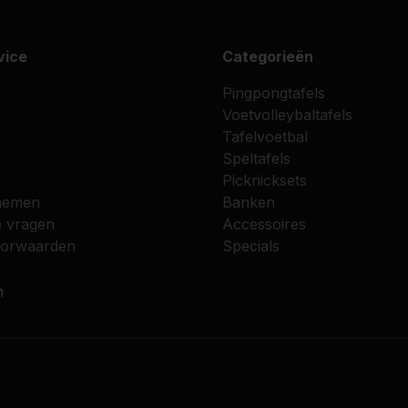
vice
Categorieën
Pingpongtafels
Voetvolleybaltafels
Tafelvoetbal
Speltafels
Picknicksets
nemen
Banken
e vragen
Accessoires
oorwaarden
Specials
n