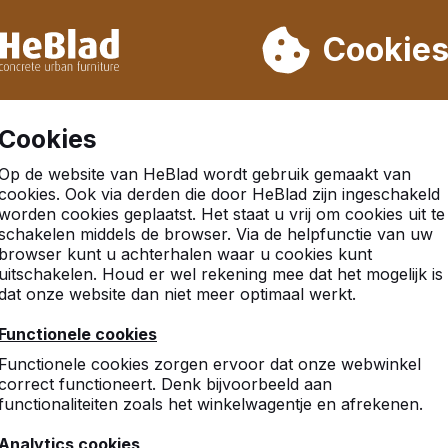
eren wij niet van week 31 t/m week 33. Houdt u daarom rekenin
Cookie
.000 producten verkocht
Klanten beoordelen HeBlad me
Cookies
Op de website van HeBlad wordt gebruik gemaakt van
cookies. Ook via derden die door HeBlad zijn ingeschakeld
worden cookies geplaatst. Het staat u vrij om cookies uit te
t
schakelen middels de browser. Via de helpfunctie van uw
browser kunt u achterhalen waar u cookies kunt
uitschakelen. Houd er wel rekening mee dat het mogelijk is
dat onze website dan niet meer optimaal werkt.
8
Functionele cookies
Product is vandaag geleverd
Functionele cookies zorgen ervoor dat onze webwinkel
M. van den Berg
correct functioneert. Denk bijvoorbeeld aan
functionaliteiten zoals het winkelwagentje en afrekenen.
Analytics cookies