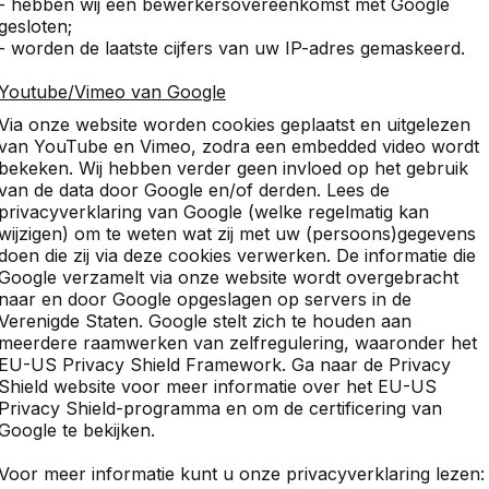
- hebben wij een bewerkersovereenkomst met Google
Martin van Rijn
gesloten;
- worden de laatste cijfers van uw IP-adres gemaskeerd.
Youtube/Vimeo van Google
10
Via onze website worden cookies geplaatst en uitgelezen
Snelle service, alles goed 
van YouTube en Vimeo, zodra een embedded video wordt
F. de Boer, ROC Midden N
bekeken. Wij hebben verder geen invloed op het gebruik
van de data door Google en/of derden. Lees de
privacyverklaring van Google (welke regelmatig kan
wijzigen) om te weten wat zij met uw (persoons)gegevens
10
doen die zij via deze cookies verwerken. De informatie die
zeer solide product indien 
Google verzamelt via onze website wordt overgebracht
genieten wil gewoon doen, 
naar en door Google opgeslagen op servers in de
product die je in dikke jar
Verenigde Staten. Google stelt zich te houden aan
3 jaar geleden wat kinder
meerdere raamwerken van zelfregulering, waaronder het
voor een zeer (extreem) be
EU-US Privacy Shield Framework. Ga naar de Privacy
plekke waarvoor dank.
Shield website voor meer informatie over het EU-US
Maarten Diederix
Privacy Shield-programma en om de certificering van
Google te bekijken.
Voor meer informatie kunt u onze privacyverklaring lezen:
9