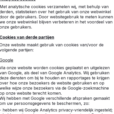
10
Met analytische cookies verzamelen wij, met behulp van
Na bestelling zeer vlot en 
derden, statistieken over het gebruik van onze webwinkel
plaatsen op de definitieve
door de gebruikers. Door websitegebruik te meten kunnen
J.P. den Uijl
we onze webwinkel blijven verbeteren in het voordeel van
onze gebruikers.
Cookies van derde partijen
9
Onze website maakt gebruik van cookies van/voor de
wij zijn erg blij met de te
volgende partijen:
martin van rijn
Google
Via onze website worden cookies geplaatst en uitgelezen
van Google, als deel van Google Analytics. Wij gebruiken
10
deze diensten om bij te houden en rapportages te krijgen
martin van rijn
over hoe onze bezoekers de website gebruiken en op
welke wijze onze bezoekers via de Google-zoekmachine
op onze website terecht komen.
Wij hebben met Google verschillende afspraken gemaakt
10
om uw persoonsgegevens te beschermen, zo:
- hebben wij Google Analytics privacy-vriendelijk ingesteld;
Ben al heel lang blij met jull