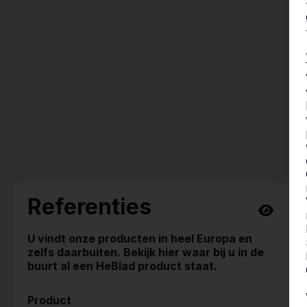
Referenties
U vindt onze producten in heel Europa en
zelfs daarbuiten. Bekijk hier waar bij u in de
buurt al een HeBlad product staat.
Product