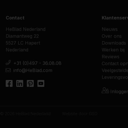
Contact
Klantenser
HeBlad Nederland
Nieuws
Diamantweg 22
Over ons
5527 LC Hapert
Downloads
Nederland
Werken bij
Reviews
+31 (0)497 - 36.08.08
Contact op
info@HeBlad.com
Veelgesteld
Leveringsv
Inlogge
© 2026 HeBlad Nederland
Website door
GSD