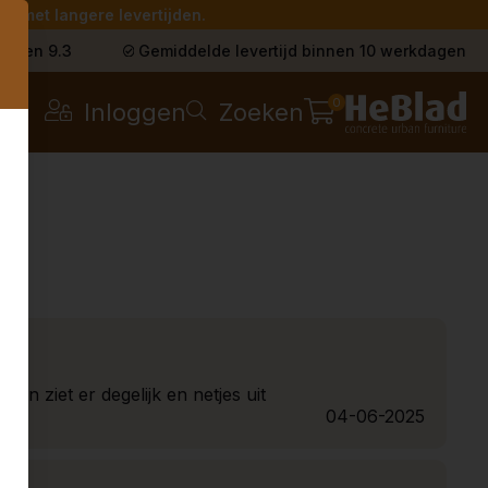
g met langere levertijden.
s
t een 9.3
Gemiddelde levertijd binnen 10 werkdagen
0
Inloggen
Zoeken
 en ziet er degelijk en netjes uit
04-06-2025