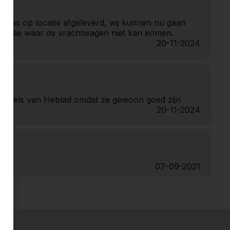
netjes op locatie afgeleverd, wij kunnen nu gaan
 locatie waar de vrachtwagen niet kan komen.
20-11-2024
nnistafels van Heblad omdat ze gewoon goed zijn
20-11-2024
07-09-2021
ie tafeltennistafels.