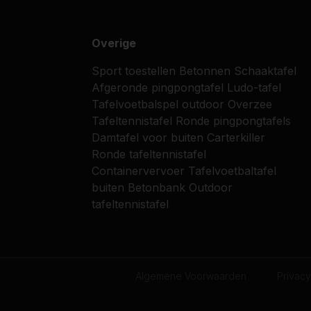
Overige
Sport toestellen
Betonnen Schaaktafel
Afgeronde pingpongtafel
Ludo-tafel
Tafelvoetbalspel outdoor
Overzee
Tafeltennistafel
Ronde pingpongtafels
Damtafel voor buiten
Carterkiller
Ronde tafeltennistafel
Containervervoer
Tafelvoetbaltafel
buiten
Betonbank
Outdoor
tafeltennistafel
Algemene Voorwaarden
Privacy