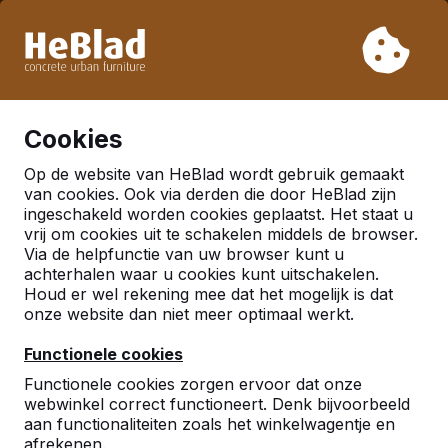
Vanwege onze vakantie leveren wij niet van week 31 t/m
week 33. Houdt u daarom rekening met langere levertijden.
Al meer dan 30.000 producten verkocht
0
Cookies
Op de website van HeBlad wordt gebruik gemaakt
Nederland
van cookies. Ook via derden die door HeBlad zijn
ingeschakeld worden cookies geplaatst. Het staat u
Referenties in:
Made
vrij om cookies uit te schakelen middels de browser.
Via de helpfunctie van uw browser kunt u
achterhalen waar u cookies kunt uitschakelen.
Houd er wel rekening mee dat het mogelijk is dat
Geen reviews gevonden voor deze
onze website dan niet meer optimaal werkt.
locatie.
Functionele cookies
Functionele cookies zorgen ervoor dat onze
webwinkel correct functioneert. Denk bijvoorbeeld
aan functionaliteiten zoals het winkelwagentje en
afrekenen.