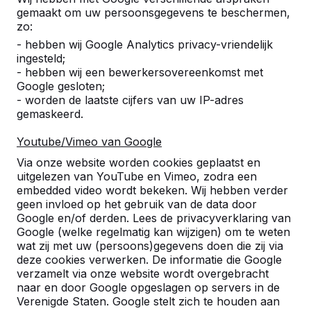
Alles weergeven
gemaakt om uw persoonsgegevens te beschermen,
zo:
Categorie
- hebben wij Google Analytics privacy-vriendelijk
ingesteld;
Alles weergeven
- hebben wij een bewerkersovereenkomst met
Google gesloten;
- worden de laatste cijfers van uw IP-adres
gemaskeerd.
Zoek op plaats of postcode
Youtube/Vimeo van Google
Via onze website worden cookies geplaatst en
uitgelezen van YouTube en Vimeo, zodra een
embedded video wordt bekeken. Wij hebben verder
geen invloed op het gebruik van de data door
Google en/of derden. Lees de privacyverklaring van
Zie ook
Google (welke regelmatig kan wijzigen) om te weten
wat zij met uw (persoons)gegevens doen die zij via
Den
Drimmelen
Hooge
Oosterhout
Terheijden
deze cookies verwerken. De informatie die Google
Hout
Zwaluwe
verzamelt via onze website wordt overgebracht
naar en door Google opgeslagen op servers in de
Verenigde Staten. Google stelt zich te houden aan