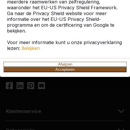
meerdere raamwerken van zelfregulering,
waaronder het EU-US Privacy Shield Framework.
Ga naar de Privacy Shield website voor meer
Contact
informatie over het EU-US Privacy Shield-
programma en om de certificering van Google te
HeBlad Nederland
bekijken.
Diamantweg 22
Voor meer informatie kunt u onze privacyverklaring
5527 LC Hapert
lezen:
Bekijken
Nederland
+31 (0)497 - 36.08.08
Afwijzen
Accepteren
info@HeBlad.com
Klantenservice