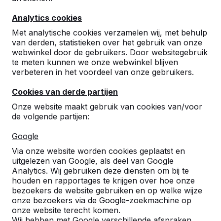
Analytics cookies
Met analytische cookies verzamelen wij, met behulp
van derden, statistieken over het gebruik van onze
webwinkel door de gebruikers. Door websitegebruik
te meten kunnen we onze webwinkel blijven
verbeteren in het voordeel van onze gebruikers.
Cookies van derde partijen
Onze website maakt gebruik van cookies van/voor
de volgende partijen:
Google
Referenties
Via onze website worden cookies geplaatst en
uitgelezen van Google, als deel van Google
U vindt onze producten in heel Europa en
Analytics. Wij gebruiken deze diensten om bij te
zelfs daarbuiten. Bekijk hier waar bij u in de
houden en rapportages te krijgen over hoe onze
buurt al een HeBlad product staat.
bezoekers de website gebruiken en op welke wijze
onze bezoekers via de Google-zoekmachine op
Product
onze website terecht komen.
Wij hebben met Google verschillende afspraken