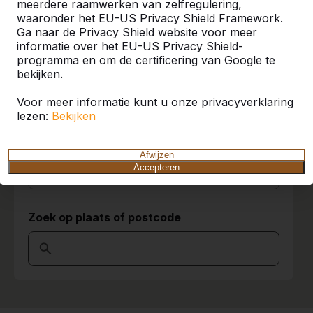
meerdere raamwerken van zelfregulering,
naar tevredenheid is alles afgewerkt
waaronder het EU-US Privacy Shield Framework.
Adrie Ketelaars
09-12-2016
U vindt onze producten in heel Europa en
Ga naar de Privacy Shield website voor meer
zelfs daarbuiten. Bekijk hier waar bij u in de
informatie over het EU-US Privacy Shield-
buurt al een HeBlad product staat.
programma en om de certificering van Google te
bekijken.
Product
Voor meer informatie kunt u onze privacyverklaring
Alles weergeven
lezen:
Bekijken
Categorie
Afwijzen
Accepteren
Alles weergeven
Zoek op plaats of postcode