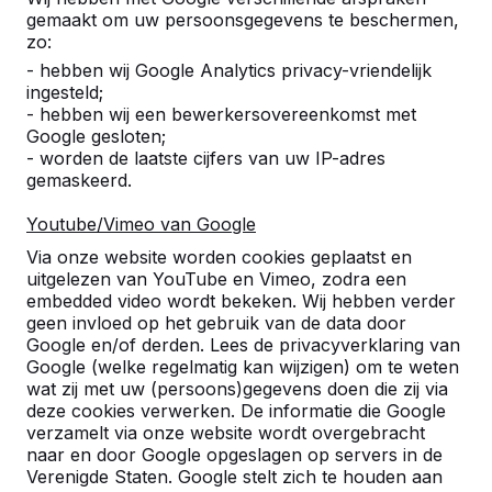
gemaakt om uw persoonsgegevens te beschermen,
zo:
9
- hebben wij Google Analytics privacy-vriendelijk
ik ben zeer tevreden, keurig nette chaufeur
ingesteld;
die goed met kraan kan draaien. snelle
- hebben wij een bewerkersovereenkomst met
levertijd top.
Google gesloten;
Mark van Lieshout - Diamant
16-04-
- worden de laatste cijfers van uw IP-adres
groep
2020
gemaskeerd.
Youtube/Vimeo van Google
Via onze website worden cookies geplaatst en
10
uitgelezen van YouTube en Vimeo, zodra een
Het verplaatsen van de tafel was in no-time
embedded video wordt bekeken. Wij hebben verder
gebeurd!
geen invloed op het gebruik van de data door
Veilig verlopen!
Google en/of derden. Lees de privacyverklaring van
Een mooi hulpmiddel voor op de palletwagen!
Google (welke regelmatig kan wijzigen) om te weten
Ruud Oerlemans
28-06-2017
wat zij met uw (persoons)gegevens doen die zij via
deze cookies verwerken. De informatie die Google
verzamelt via onze website wordt overgebracht
naar en door Google opgeslagen op servers in de
8
Referenties
Verenigde Staten. Google stelt zich te houden aan