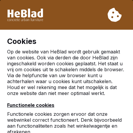
Vanwege onze vakantie leveren wij niet van week 31 t/m
week 33. Houdt u daarom rekening met langere levertijden.
Al meer dan 30.000 producten verkocht
0
Cookies
Op de website van HeBlad wordt gebruik gemaakt
Nederland
van cookies. Ook via derden die door HeBlad zijn
ingeschakeld worden cookies geplaatst. Het staat u
Referenties in:
Tilburg
vrij om cookies uit te schakelen middels de browser.
Via de helpfunctie van uw browser kunt u
achterhalen waar u cookies kunt uitschakelen.
Houd er wel rekening mee dat het mogelijk is dat
onze website dan niet meer optimaal werkt.
Functionele cookies
Functionele cookies zorgen ervoor dat onze
webwinkel correct functioneert. Denk bijvoorbeeld
aan functionaliteiten zoals het winkelwagentje en
afrekenen.