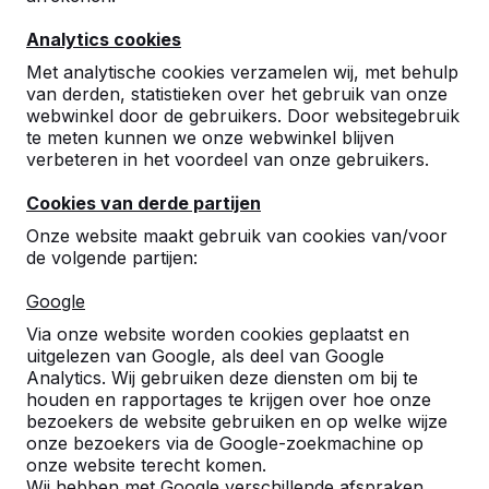
10
Analytics cookies
Ik ben super tevreden met de nieuwe tafel
tennis. ik vind het heel fijn dat jullie goede
Met analytische cookies verzamelen wij, met behulp
garantie geven.
van derden, statistieken over het gebruik van onze
Mark van Lieshout
20-08-2024
webwinkel door de gebruikers. Door websitegebruik
te meten kunnen we onze webwinkel blijven
verbeteren in het voordeel van onze gebruikers.
9
Cookies van derde partijen
Diverse pingpongtafels hebben wij in de
Onze website maakt gebruik van cookies van/voor
Openbare ruimte staan.
de volgende partijen:
Het bestellen gaat gemakkelijk, de prijzen zijn
duidelijk.
Google
Via onze website worden cookies geplaatst en
Daarnaast wordt de levering goed afgestemd
uitgelezen van Google, als deel van Google
met onze uitvoerder. Die ook zeer te spreken
Analytics. Wij gebruiken deze diensten om bij te
is over jullie werkwijze
houden en rapportages te krijgen over hoe onze
04-
bezoekers de website gebruiken en op welke wijze
Rens schoonus Werkvoorbereider/
03-
onze bezoekers via de Google-zoekmachine op
calculator Diamant-Groep
2021
onze website terecht komen.
Wij hebben met Google verschillende afspraken