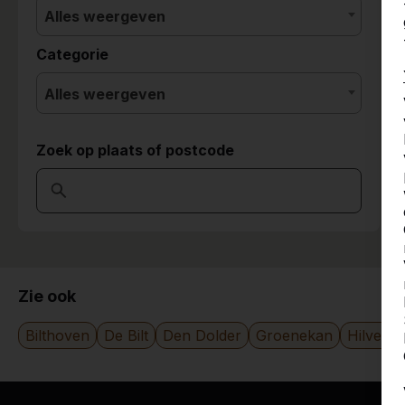
Alles weergeven
Categorie
Alles weergeven
Zoek op plaats of postcode
Zie ook
Bilthoven
De Bilt
Den Dolder
Groenekan
Hilvers