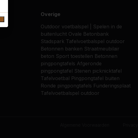
Overige
Outdoor voetbalspel | Spelen in de
buitenlucht
Ovale Betonbank
Stadspark
Tafelvoetbalspel outdoor
Betonnen banken
Straatmeubilair
beton
Sport toestellen
Betonnen
pingpongtafels
Afgeronde
pingpongtafel
Stenen picknicktafel
Tafelvoetbal
Pingpongtafel buiten
Ronde pingpongtafels
Funderingsplaat
Tafelvoetbalspel outdoor
Algemene Voorwaarden
Privacy