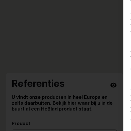
Referenties
U vindt onze producten in heel Europa en
zelfs daarbuiten. Bekijk hier waar bij u in de
buurt al een HeBlad product staat.
Product