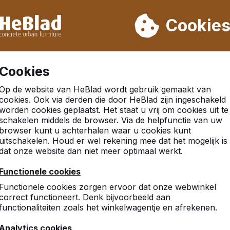
eren wij niet van week 31 t/m week 33. Houdt u daarom rekenin
Cookie
.000 producten verkocht
Klanten beoordelen HeBlad me
Cookies
Op de website van HeBlad wordt gebruik gemaakt van
cookies. Ook via derden die door HeBlad zijn ingeschakeld
worden cookies geplaatst. Het staat u vrij om cookies uit te
nsdijk
schakelen middels de browser. Via de helpfunctie van uw
browser kunt u achterhalen waar u cookies kunt
uitschakelen. Houd er wel rekening mee dat het mogelijk is
dat onze website dan niet meer optimaal werkt.
Functionele cookies
Functionele cookies zorgen ervoor dat onze webwinkel
correct functioneert. Denk bijvoorbeeld aan
functionaliteiten zoals het winkelwagentje en afrekenen.
Analytics cookies