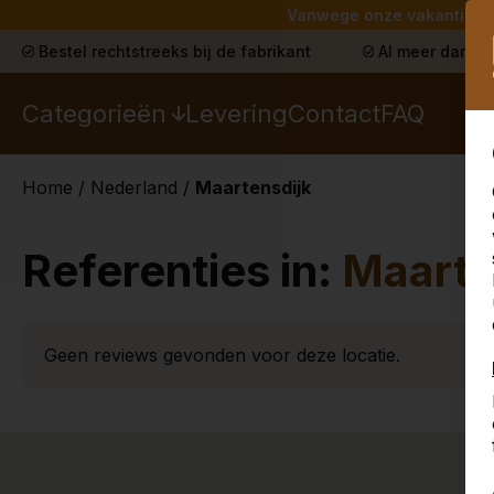
Vanwege onze vakantie lev
Bestel rechtstreeks bij de fabrikant
Al meer dan 30
Categorieën
Levering
Contact
FAQ
Home
/
Nederland
/
Maartensdijk
Referenties in:
Maarte
Geen reviews gevonden voor deze locatie.