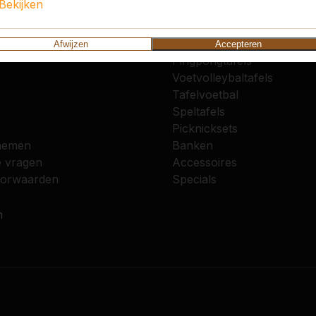
Bekijken
vice
Categorieën
Afwijzen
Accepteren
Pingpongtafels
Voetvolleybaltafels
Tafelvoetbal
Speltafels
Picknicksets
nemen
Banken
e vragen
Accessoires
oorwaarden
Specials
n