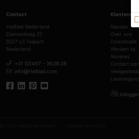
Contact
Klantenser
HeBlad Nederland
Nieuws
Diamantweg 22
Over ons
5527 LC Hapert
Downloads
Nederland
Werken bij
Reviews
+31 (0)497 - 36.08.08
Contact op
info@HeBlad.com
Veelgesteld
Leveringsv
Inlogge
© 2026 HeBlad Nederland
Website door
GSD