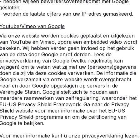
- hebben wij een bewerkersovereenkomst met Google
gesloten;
- worden de laatste cijfers van uw IP-adres gemaskeerd.
Youtube/Vimeo van Google
Via onze website worden cookies geplaatst en uitgelezen
van YouTube en Vimeo, zodra een embedded video wordt
bekeken. Wij hebben verder geen invloed op het gebruik
van de data door Google en/of derden. Lees de
privacyverklaring van Google (welke regelmatig kan
wijzigen) om te weten wat zij met uw (persoons)gegevens
doen die zij via deze cookies verwerken. De informatie die
Google verzamelt via onze website wordt overgebracht
naar en door Google opgeslagen op servers in de
Verenigde Staten. Google stelt zich te houden aan
meerdere raamwerken van zelfregulering, waaronder het
EU-US Privacy Shield Framework. Ga naar de Privacy
Shield website voor meer informatie over het EU-US
um
Hollandsche Rading
Lage Vuursche
Tienhoven
We
Privacy Shield-programma en om de certificering van
Google te bekijken.
Voor meer informatie kunt u onze privacyverklaring lezen: