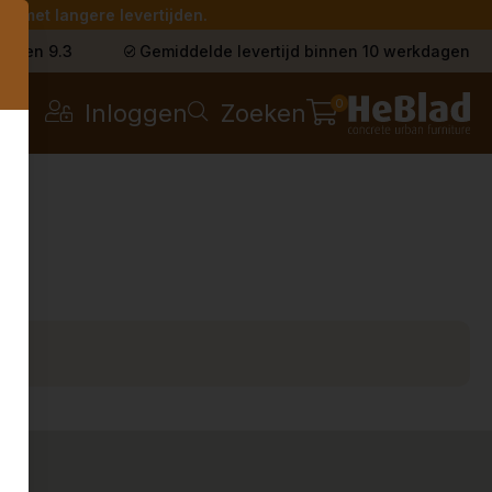
g met langere levertijden.
s
t een 9.3
Gemiddelde levertijd binnen 10 werkdagen
0
Inloggen
Zoeken