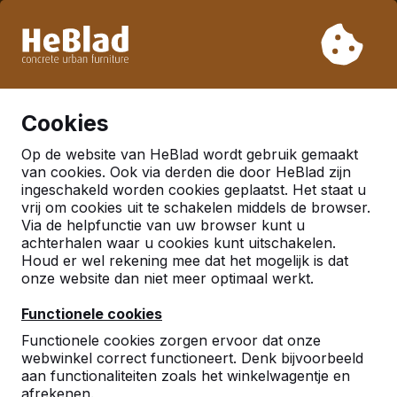
Vanwege onze vakantie leveren wij niet van week 31 t/m
week 33. Houdt u daarom rekening met langere levertijden.
Al meer dan 30.000 producten verkocht
0
Cookies
Op de website van HeBlad wordt gebruik gemaakt
Nederland
van cookies. Ook via derden die door HeBlad zijn
ingeschakeld worden cookies geplaatst. Het staat u
Referenties in:
Uden
vrij om cookies uit te schakelen middels de browser.
Via de helpfunctie van uw browser kunt u
achterhalen waar u cookies kunt uitschakelen.
Houd er wel rekening mee dat het mogelijk is dat
onze website dan niet meer optimaal werkt.
Functionele cookies
Functionele cookies zorgen ervoor dat onze
webwinkel correct functioneert. Denk bijvoorbeeld
aan functionaliteiten zoals het winkelwagentje en
afrekenen.