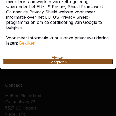
Zoek op plaats of postcode
meerdere raamwerken van zelfregulering,
waaronder het EU-US Privacy Shield Framework.
Ga naar de Privacy Shield website voor meer
informatie over het EU-US Privacy Shield-
programma en om de certificering van Google te
bekijken.
Voor meer informatie kunt u onze privacyverklaring
Zie ook
lezen:
Bekijken
Veghel
Zeeland
Afwijzen
Accepteren
Contact
HeBlad Nederland
Diamantweg 22
5527 LC Hapert
Nederland