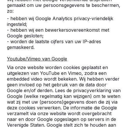
gemaakt om uw persoonsgegevens te beschermen,
zo:
- hebben wij Google Analytics privacy-vriendelijk
ingesteld;
- hebben wij een bewerkersovereenkomst met
Referenties
Google gesloten;
- worden de laatste cijfers van uw IP-adres
gemaskeerd.
U vindt onze producten in heel Europa en
zelfs daarbuiten. Bekijk hier waar bij u in de
Youtube/Vimeo van Google
buurt al een HeBlad product staat.
Via onze website worden cookies geplaatst en
uitgelezen van YouTube en Vimeo, zodra een
Product
embedded video wordt bekeken. Wij hebben verder
geen invloed op het gebruik van de data door
Alles weergeven
Google en/of derden. Lees de privacyverklaring van
Google (welke regelmatig kan wijzigen) om te weten
Categorie
wat zij met uw (persoons)gegevens doen die zij via
deze cookies verwerken. De informatie die Google
Alles weergeven
verzamelt via onze website wordt overgebracht
naar en door Google opgeslagen op servers in de
Verenigde Staten. Google stelt zich te houden aan