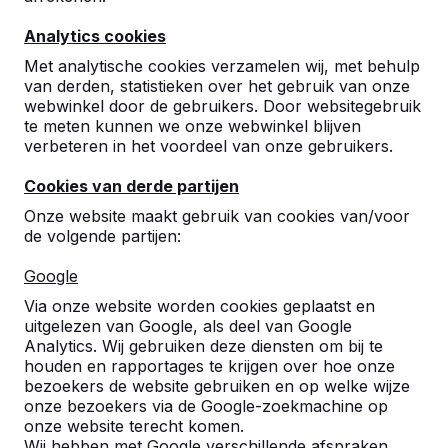
10
Analytics cookies
Via de UDI site; http://www.udi19.nl/ wordt de
tafel geïntroduceerd. Er wordt al veel gebruik
Met analytische cookies verzamelen wij, met behulp
van gemaakt.
van derden, statistieken over het gebruik van onze
Frans Mikkers administratie
14-11-
webwinkel door de gebruikers. Door websitegebruik
UDI'19
2016
te meten kunnen we onze webwinkel blijven
verbeteren in het voordeel van onze gebruikers.
Cookies van derde partijen
Onze website maakt gebruik van cookies van/voor
de volgende partijen:
Google
Via onze website worden cookies geplaatst en
uitgelezen van Google, als deel van Google
Analytics. Wij gebruiken deze diensten om bij te
houden en rapportages te krijgen over hoe onze
bezoekers de website gebruiken en op welke wijze
onze bezoekers via de Google-zoekmachine op
onze website terecht komen.
Wij hebben met Google verschillende afspraken