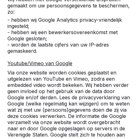
Alles weergeven
gemaakt om uw persoonsgegevens te beschermen,
zo:
Categorie
- hebben wij Google Analytics privacy-vriendelijk
ingesteld;
Alles weergeven
- hebben wij een bewerkersovereenkomst met
Google gesloten;
- worden de laatste cijfers van uw IP-adres
gemaskeerd.
Zoek op plaats of postcode
Youtube/Vimeo van Google
Via onze website worden cookies geplaatst en
uitgelezen van YouTube en Vimeo, zodra een
embedded video wordt bekeken. Wij hebben verder
geen invloed op het gebruik van de data door
Google en/of derden. Lees de privacyverklaring van
Zie ook
Google (welke regelmatig kan wijzigen) om te weten
wat zij met uw (persoons)gegevens doen die zij via
Achterberg
Druten
IJzendoorn
IJzendoorn(Neder
deze cookies verwerken. De informatie die Google
Betuwe)
verzamelt via onze website wordt overgebracht
naar en door Google opgeslagen op servers in de
Verenigde Staten. Google stelt zich te houden aan