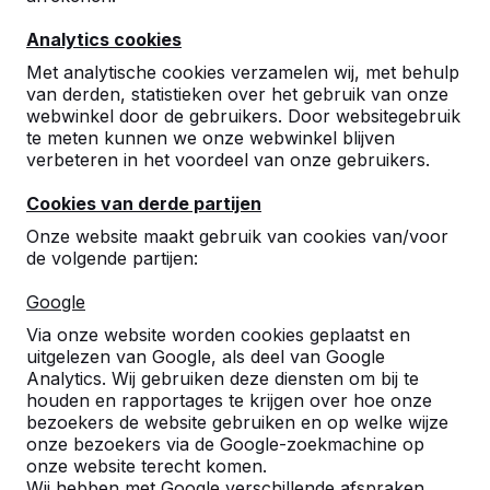
Analytics cookies
Met analytische cookies verzamelen wij, met behulp
van derden, statistieken over het gebruik van onze
webwinkel door de gebruikers. Door websitegebruik
te meten kunnen we onze webwinkel blijven
verbeteren in het voordeel van onze gebruikers.
Cookies van derde partijen
Onze website maakt gebruik van cookies van/voor
de volgende partijen:
Google
Referenties
Via onze website worden cookies geplaatst en
uitgelezen van Google, als deel van Google
U vindt onze producten in heel Europa en
Analytics. Wij gebruiken deze diensten om bij te
zelfs daarbuiten. Bekijk hier waar bij u in de
houden en rapportages te krijgen over hoe onze
buurt al een HeBlad product staat.
bezoekers de website gebruiken en op welke wijze
onze bezoekers via de Google-zoekmachine op
Product
onze website terecht komen.
Wij hebben met Google verschillende afspraken