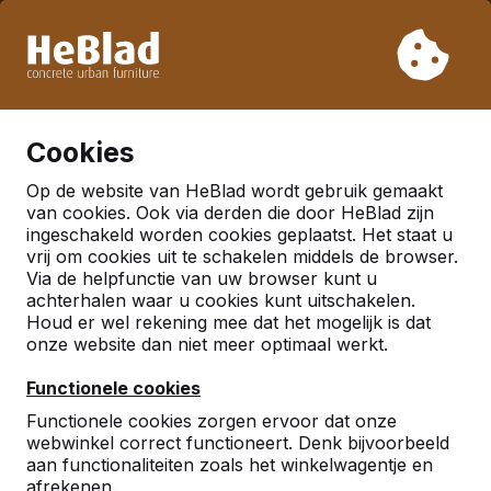
Vanwege onze vakantie leveren wij niet van week 31 t/m
week 33. Houdt u daarom rekening met langere levertijden.
Al meer dan 30.000 producten verkocht
0
Cookies
Op de website van HeBlad wordt gebruik gemaakt
Nederland
van cookies. Ook via derden die door HeBlad zijn
ingeschakeld worden cookies geplaatst. Het staat u
Referenties in:
Kesteren
vrij om cookies uit te schakelen middels de browser.
Via de helpfunctie van uw browser kunt u
achterhalen waar u cookies kunt uitschakelen.
Houd er wel rekening mee dat het mogelijk is dat
Geen reviews gevonden voor deze
onze website dan niet meer optimaal werkt.
locatie.
Functionele cookies
Functionele cookies zorgen ervoor dat onze
webwinkel correct functioneert. Denk bijvoorbeeld
aan functionaliteiten zoals het winkelwagentje en
afrekenen.