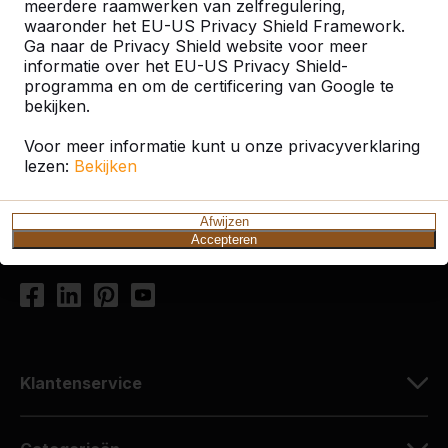
meerdere raamwerken van zelfregulering,
waaronder het EU-US Privacy Shield Framework.
Ga naar de Privacy Shield website voor meer
Contact
informatie over het EU-US Privacy Shield-
programma en om de certificering van Google te
HeBlad Nederland
bekijken.
Diamantweg 22
Voor meer informatie kunt u onze privacyverklaring
5527 LC Hapert
lezen:
Bekijken
Nederland
+31 (0)497 - 36.08.08
Afwijzen
Accepteren
info@HeBlad.com
Klantenservice