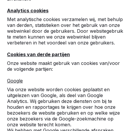
Analytics cookies
Met analytische cookies verzamelen wij, met behulp
van derden, statistieken over het gebruik van onze
webwinkel door de gebruikers. Door websitegebruik
te meten kunnen we onze webwinkel blijven
verbeteren in het voordeel van onze gebruikers.
Cookies van derde partijen
Onze website maakt gebruik van cookies van/voor
de volgende partijen:
Google
Referenties
Via onze website worden cookies geplaatst en
uitgelezen van Google, als deel van Google
U vindt onze producten in heel Europa en
Analytics. Wij gebruiken deze diensten om bij te
zelfs daarbuiten. Bekijk hier waar bij u in de
houden en rapportages te krijgen over hoe onze
buurt al een HeBlad product staat.
bezoekers de website gebruiken en op welke wijze
onze bezoekers via de Google-zoekmachine op
Product
onze website terecht komen.
Wij hebben met Google verschillende afspraken