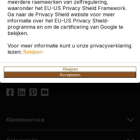
meerdere raamwerken van zelfregulering,
waaronder het EU-US Privacy Shield Framework.
Ga naar de Privacy Shield website voor meer
Contact
informatie over het EU-US Privacy Shield-
programma en om de certificering van Google te
HeBlad Nederland
bekijken.
Diamantweg 22
Voor meer informatie kunt u onze privacyverklaring
5527 LC Hapert
lezen:
Bekijken
Nederland
+31 (0)497 - 36.08.08
Afwijzen
Accepteren
info@HeBlad.com
Klantenservice