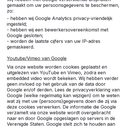
Alles weergeven
gemaakt om uw persoonsgegevens te beschermen,
zo:
Categorie
- hebben wij Google Analytics privacy-vriendelijk
ingesteld;
Alles weergeven
- hebben wij een bewerkersovereenkomst met
Google gesloten;
- worden de laatste cijfers van uw IP-adres
gemaskeerd.
Zoek op plaats of postcode
Youtube/Vimeo van Google
Via onze website worden cookies geplaatst en
uitgelezen van YouTube en Vimeo, zodra een
embedded video wordt bekeken. Wij hebben verder
geen invloed op het gebruik van de data door
Google en/of derden. Lees de privacyverklaring van
Zie ook
Google (welke regelmatig kan wijzigen) om te weten
wat zij met uw (persoons)gegevens doen die zij via
Amersfoort
Baarn
Brussel
Den
Hoogland
So
deze cookies verwerken. De informatie die Google
Dolder
verzamelt via onze website wordt overgebracht
naar en door Google opgeslagen op servers in de
Verenigde Staten. Google stelt zich te houden aan