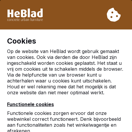
Vanwege onze vakantie leveren wij niet van week 31 t/m
week 33. Houdt u daarom rekening met langere levertijden.
Al meer dan 30.000 producten verkocht
0
Cookies
Op de website van HeBlad wordt gebruik gemaakt
Nederland
van cookies. Ook via derden die door HeBlad zijn
ingeschakeld worden cookies geplaatst. Het staat u
Referenties in:
Soest
vrij om cookies uit te schakelen middels de browser.
Via de helpfunctie van uw browser kunt u
achterhalen waar u cookies kunt uitschakelen.
Houd er wel rekening mee dat het mogelijk is dat
Geen reviews gevonden voor deze
onze website dan niet meer optimaal werkt.
locatie.
Functionele cookies
Functionele cookies zorgen ervoor dat onze
webwinkel correct functioneert. Denk bijvoorbeeld
aan functionaliteiten zoals het winkelwagentje en
afrekenen.