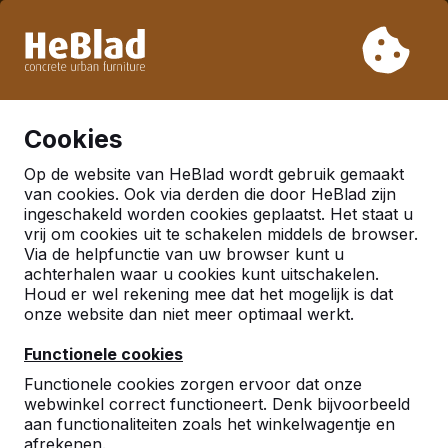
Vanwege onze vakantie leveren wij niet van week 31 t/m
week 33. Houdt u daarom rekening met langere levertijden.
Al meer dan 30.000 producten verkocht
0
Cookies
Op de website van HeBlad wordt gebruik gemaakt
Nederland
van cookies. Ook via derden die door HeBlad zijn
ingeschakeld worden cookies geplaatst. Het staat u
Referenties in:
vrij om cookies uit te schakelen middels de browser.
Via de helpfunctie van uw browser kunt u
Papendrecht
achterhalen waar u cookies kunt uitschakelen.
Houd er wel rekening mee dat het mogelijk is dat
onze website dan niet meer optimaal werkt.
Geen reviews gevonden voor deze
locatie.
Functionele cookies
Functionele cookies zorgen ervoor dat onze
webwinkel correct functioneert. Denk bijvoorbeeld
aan functionaliteiten zoals het winkelwagentje en
afrekenen.