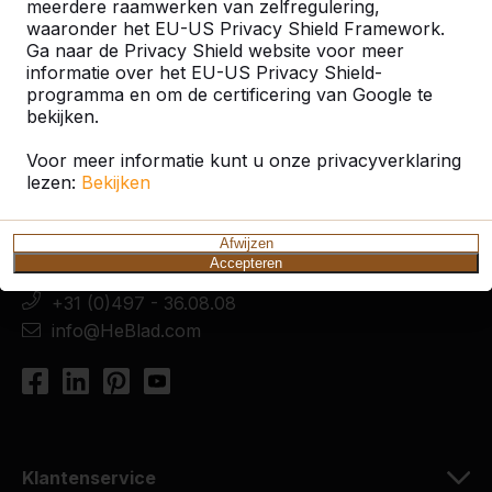
meerdere raamwerken van zelfregulering,
waaronder het EU-US Privacy Shield Framework.
Ga naar de Privacy Shield website voor meer
informatie over het EU-US Privacy Shield-
programma en om de certificering van Google te
bekijken.
Contact
Voor meer informatie kunt u onze privacyverklaring
HeBlad Nederland
lezen:
Bekijken
Diamantweg 22
5527 LC Hapert
Afwijzen
Nederland
Accepteren
+31 (0)497 - 36.08.08
info@HeBlad.com
Klantenservice