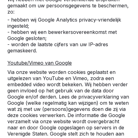
Product
gemaakt om uw persoonsgegevens te beschermen,
zo:
Alles weergeven
- hebben wij Google Analytics privacy-vriendelijk
ingesteld;
Categorie
- hebben wij een bewerkersovereenkomst met
Google gesloten;
Alles weergeven
- worden de laatste cijfers van uw IP-adres
gemaskeerd.
Zoek op plaats of postcode
Youtube/Vimeo van Google
Via onze website worden cookies geplaatst en
uitgelezen van YouTube en Vimeo, zodra een
embedded video wordt bekeken. Wij hebben verder
geen invloed op het gebruik van de data door
Google en/of derden. Lees de privacyverklaring van
Google (welke regelmatig kan wijzigen) om te weten
wat zij met uw (persoons)gegevens doen die zij via
Zie ook
deze cookies verwerken. De informatie die Google
verzamelt via onze website wordt overgebracht
Alblasserdam
Dordrecht
Hendrik
Hendrik-
Oud
naar en door Google opgeslagen op servers in de
Ido
Ido-
Albl
Verenigde Staten. Google stelt zich te houden aan
Ambacht
Ambacht