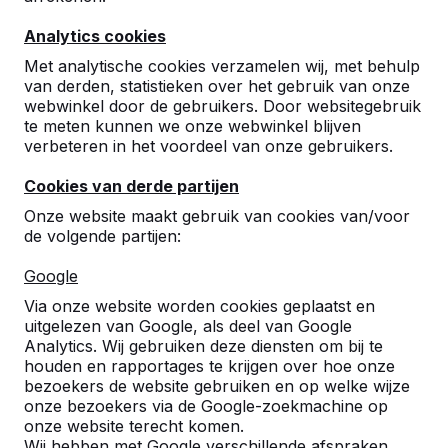
Analytics cookies
Met analytische cookies verzamelen wij, met behulp
van derden, statistieken over het gebruik van onze
webwinkel door de gebruikers. Door websitegebruik
te meten kunnen we onze webwinkel blijven
verbeteren in het voordeel van onze gebruikers.
Cookies van derde partijen
Onze website maakt gebruik van cookies van/voor
de volgende partijen:
Google
Via onze website worden cookies geplaatst en
Referenties
uitgelezen van Google, als deel van Google
Analytics. Wij gebruiken deze diensten om bij te
U vindt onze producten in heel Europa en
houden en rapportages te krijgen over hoe onze
zelfs daarbuiten. Bekijk hier waar bij u in de
bezoekers de website gebruiken en op welke wijze
buurt al een HeBlad product staat.
onze bezoekers via de Google-zoekmachine op
onze website terecht komen.
Wij hebben met Google verschillende afspraken