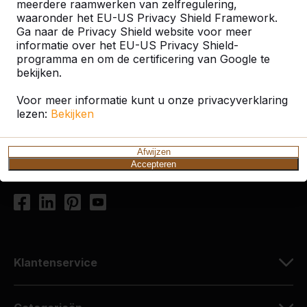
meerdere raamwerken van zelfregulering,
waaronder het EU-US Privacy Shield Framework.
Ga naar de Privacy Shield website voor meer
Contact
informatie over het EU-US Privacy Shield-
programma en om de certificering van Google te
HeBlad Nederland
bekijken.
Diamantweg 22
Voor meer informatie kunt u onze privacyverklaring
5527 LC Hapert
lezen:
Bekijken
Nederland
+31 (0)497 - 36.08.08
Afwijzen
Accepteren
info@HeBlad.com
Klantenservice