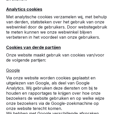
Analytics cookies
Met analytische cookies verzamelen wij, met behulp
van derden, statistieken over het gebruik van onze
webwinkel door de gebruikers. Door websitegebruik
te meten kunnen we onze webwinkel blijven
verbeteren in het voordeel van onze gebruikers.
Cookies van derde partijen
Onze website maakt gebruik van cookies van/voor
de volgende partijen:
Google
Referenties
Via onze website worden cookies geplaatst en
uitgelezen van Google, als deel van Google
U vindt onze producten in heel Europa en
Analytics. Wij gebruiken deze diensten om bij te
zelfs daarbuiten. Bekijk hier waar bij u in de
houden en rapportages te krijgen over hoe onze
buurt al een HeBlad product staat.
bezoekers de website gebruiken en op welke wijze
onze bezoekers via de Google-zoekmachine op
Product
onze website terecht komen.
Wij hebben met Google verschillende afspraken