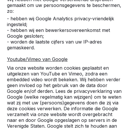
Alles weergeven
gemaakt om uw persoonsgegevens te beschermen,
zo:
Categorie
- hebben wij Google Analytics privacy-vriendelijk
ingesteld;
Alles weergeven
- hebben wij een bewerkersovereenkomst met
Google gesloten;
- worden de laatste cijfers van uw IP-adres
gemaskeerd.
Zoek op plaats of postcode
Youtube/Vimeo van Google
Via onze website worden cookies geplaatst en
uitgelezen van YouTube en Vimeo, zodra een
embedded video wordt bekeken. Wij hebben verder
geen invloed op het gebruik van de data door
Google en/of derden. Lees de privacyverklaring van
Zie ook
Google (welke regelmatig kan wijzigen) om te weten
wat zij met uw (persoons)gegevens doen die zij via
Aldeboarn
Grou
Jirnsem
Jirnsum
Nes
Nes gem
deze cookies verwerken. De informatie die Google
Boarnst
verzamelt via onze website wordt overgebracht
naar en door Google opgeslagen op servers in de
Verenigde Staten. Google stelt zich te houden aan