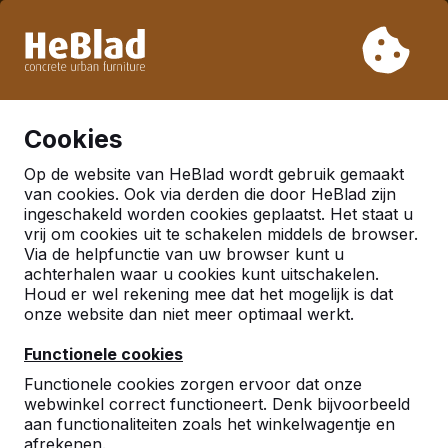
Vanwege onze vakantie leveren wij niet van week 31 t/m
week 33. Houdt u daarom rekening met langere levertijden.
Al meer dan 30.000 producten verkocht
0
Cookies
Op de website van HeBlad wordt gebruik gemaakt
Nederland
van cookies. Ook via derden die door HeBlad zijn
ingeschakeld worden cookies geplaatst. Het staat u
Referenties in:
Akkrum
vrij om cookies uit te schakelen middels de browser.
Via de helpfunctie van uw browser kunt u
achterhalen waar u cookies kunt uitschakelen.
Houd er wel rekening mee dat het mogelijk is dat
Geen reviews gevonden voor deze
onze website dan niet meer optimaal werkt.
locatie.
Functionele cookies
Functionele cookies zorgen ervoor dat onze
webwinkel correct functioneert. Denk bijvoorbeeld
aan functionaliteiten zoals het winkelwagentje en
afrekenen.