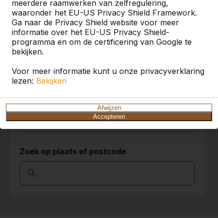
meerdere raamwerken van zelfregulering,
waaronder het EU-US Privacy Shield Framework.
U vindt onze producten in heel Europa en
Ga naar de Privacy Shield website voor meer
zelfs daarbuiten. Bekijk hier waar bij u in de
informatie over het EU-US Privacy Shield-
buurt al een HeBlad product staat.
programma en om de certificering van Google te
bekijken.
Product
Voor meer informatie kunt u onze privacyverklaring
Alles weergeven
lezen:
Bekijken
Categorie
Afwijzen
Accepteren
Alles weergeven
Zoek op plaats of postcode