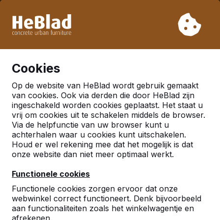
Vanwege onze vakantie leveren wij niet van week 31 t/m
week 33. Houdt u daarom rekening met langere levertijden.
Al meer dan 30.000 producten verkocht
0
Cookies
Op de website van HeBlad wordt gebruik gemaakt
Nederland
van cookies. Ook via derden die door HeBlad zijn
ingeschakeld worden cookies geplaatst. Het staat u
Referenties in:
Den bosch
vrij om cookies uit te schakelen middels de browser.
Via de helpfunctie van uw browser kunt u
achterhalen waar u cookies kunt uitschakelen.
Houd er wel rekening mee dat het mogelijk is dat
onze website dan niet meer optimaal werkt.
Functionele cookies
Functionele cookies zorgen ervoor dat onze
webwinkel correct functioneert. Denk bijvoorbeeld
aan functionaliteiten zoals het winkelwagentje en
afrekenen.