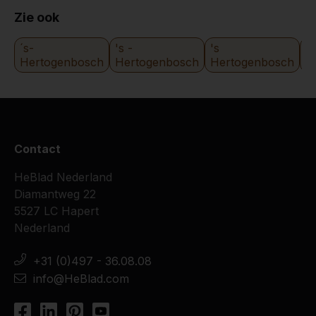
Zie ook
´s-
's -
's
's
Hertogenbosch
Hertogenbosch
Hertogenbosch
H
Contact
HeBlad Nederland
Diamantweg 22
5527 LC Hapert
Nederland
+31 (0)497 - 36.08.08
info@HeBlad.com