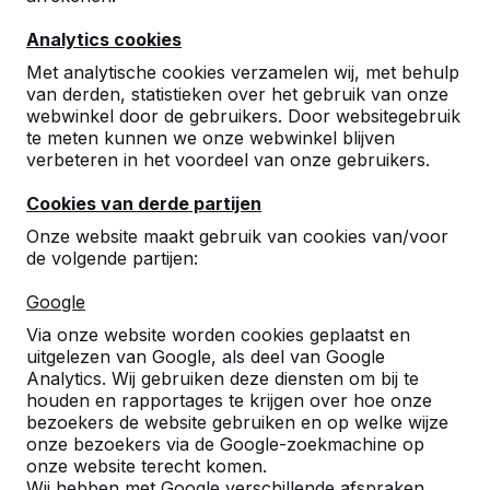
9
Analytics cookies
Vorige week is er weer een pingpongtafel bij
ons afgeleverd, ditmaal niet op de werf maar
Met analytische cookies verzamelen wij, met behulp
op locatie in een (krappe) wijk.
van derden, statistieken over het gebruik van onze
webwinkel door de gebruikers. Door websitegebruik
Ik wil graag een groot compliment maken aan
te meten kunnen we onze webwinkel blijven
de chauffeur die mij heeft geholpen met het
verbeteren in het voordeel van onze gebruikers.
vervoeren en plaatsen van de tafel, geduldig,
behulpzaam en kundig, kortom echt
Cookies van derde partijen
klantvriendelijk!
Onze website maakt gebruik van cookies van/voor
de volgende partijen:
Dus mijn grote dank voor de hulp en een
groot compliment voor de chauffeur, ik denk
Google
dat je als bedrijf heel blij moet zijn met zo’n
medewerker.
Via onze website worden cookies geplaatst en
Afdeling Beheer en Programmering
07-
uitgelezen van Google, als deel van Google
Openbare Ruimte - Gemeente 's-
06-
Analytics. Wij gebruiken deze diensten om bij te
Hertogenbosch
2022
houden en rapportages te krijgen over hoe onze
bezoekers de website gebruiken en op welke wijze
onze bezoekers via de Google-zoekmachine op
onze website terecht komen.
9
Wij hebben met Google verschillende afspraken