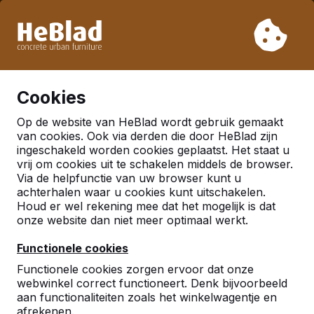
Vanwege onze vakantie leveren wij niet van week 31 t/m
week 33. Houdt u daarom rekening met langere levertijden.
Al meer dan 30.000 producten verkocht
0
Cookies
Op de website van HeBlad wordt gebruik gemaakt
Nederland
van cookies. Ook via derden die door HeBlad zijn
ingeschakeld worden cookies geplaatst. Het staat u
Referenties in:
Utrecht
vrij om cookies uit te schakelen middels de browser.
Via de helpfunctie van uw browser kunt u
achterhalen waar u cookies kunt uitschakelen.
Houd er wel rekening mee dat het mogelijk is dat
onze website dan niet meer optimaal werkt.
Functionele cookies
Functionele cookies zorgen ervoor dat onze
webwinkel correct functioneert. Denk bijvoorbeeld
aan functionaliteiten zoals het winkelwagentje en
afrekenen.