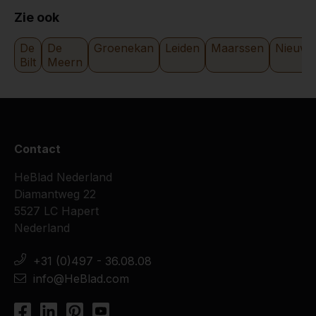
Jannetje Bisschop
18-05-2016
Zie ook
De
De
Groenekan
Leiden
Maarssen
Nieuwe
Bilt
Meern
Contact
HeBlad Nederland
Diamantweg 22
5527 LC Hapert
Nederland
+31 (0)497 - 36.08.08
info@HeBlad.com