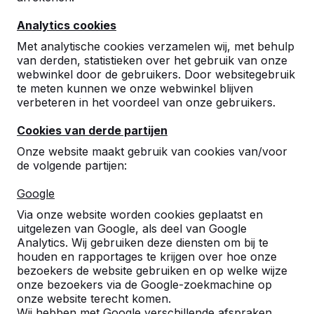
8
Analytics cookies
Product is vandaag geleverd en ziet er degelijk
en netjes uit
Met analytische cookies verzamelen wij, met behulp
M. van den Berg
04-06-2025
van derden, statistieken over het gebruik van onze
webwinkel door de gebruikers. Door websitegebruik
te meten kunnen we onze webwinkel blijven
verbeteren in het voordeel van onze gebruikers.
10
Cookies van derde partijen
Na bestelling zeer vlot en netjes op locatie
afgeleverd, wij kunnen nu gaan plaatsen op
Onze website maakt gebruik van cookies van/voor
de definitieve locatie waar de vrachtwagen
de volgende partijen:
niet kan komen.
J.P. den Uijl
20-11-2024
Google
Via onze website worden cookies geplaatst en
uitgelezen van Google, als deel van Google
Analytics. Wij gebruiken deze diensten om bij te
9
houden en rapportages te krijgen over hoe onze
wij zijn erg blij met de tennistafels van Heblad
bezoekers de website gebruiken en op welke wijze
omdat ze gewoon goed zijn
onze bezoekers via de Google-zoekmachine op
martin van rijn
20-11-2024
onze website terecht komen.
Wij hebben met Google verschillende afspraken