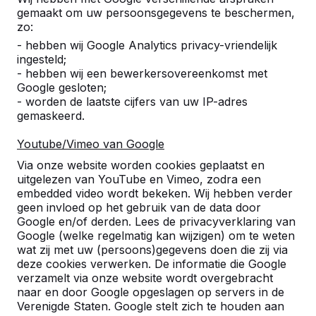
gemaakt om uw persoonsgegevens te beschermen,
zo:
10
- hebben wij Google Analytics privacy-vriendelijk
ingesteld;
martin van rijn
07-09-2021
- hebben wij een bewerkersovereenkomst met
Google gesloten;
- worden de laatste cijfers van uw IP-adres
gemaskeerd.
10
Ben al heel lang blij met jullie tafeltennistafels.
Youtube/Vimeo van Google
Martin van Rijn
08-07-2021
Via onze website worden cookies geplaatst en
uitgelezen van YouTube en Vimeo, zodra een
embedded video wordt bekeken. Wij hebben verder
geen invloed op het gebruik van de data door
10
Google en/of derden. Lees de privacyverklaring van
Snelle service, alles goed verlopen.
Google (welke regelmatig kan wijzigen) om te weten
F. de Boer, ROC Midden
01-12-
wat zij met uw (persoons)gegevens doen die zij via
Nederland
2017
deze cookies verwerken. De informatie die Google
verzamelt via onze website wordt overgebracht
naar en door Google opgeslagen op servers in de
Referenties
Verenigde Staten. Google stelt zich te houden aan
10