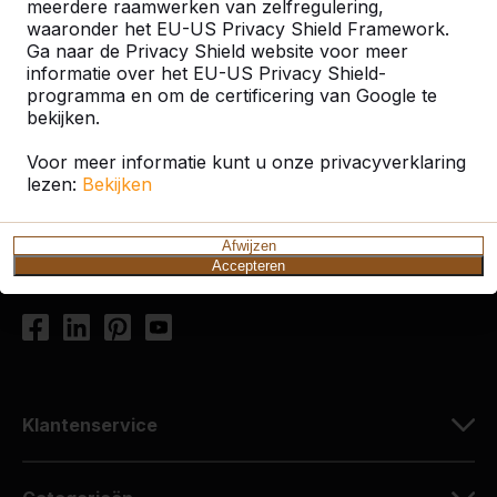
meerdere raamwerken van zelfregulering,
waaronder het EU-US Privacy Shield Framework.
Ga naar de Privacy Shield website voor meer
Contact
informatie over het EU-US Privacy Shield-
programma en om de certificering van Google te
HeBlad Nederland
bekijken.
Diamantweg 22
Voor meer informatie kunt u onze privacyverklaring
5527 LC Hapert
lezen:
Bekijken
Nederland
+31 (0)497 - 36.08.08
Afwijzen
Accepteren
info@HeBlad.com
Klantenservice