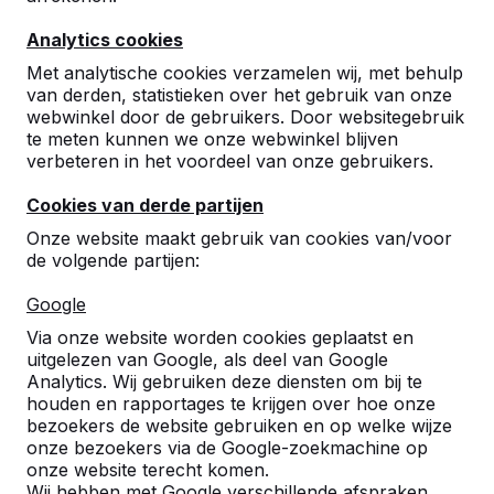
Analytics cookies
Met analytische cookies verzamelen wij, met behulp
van derden, statistieken over het gebruik van onze
webwinkel door de gebruikers. Door websitegebruik
te meten kunnen we onze webwinkel blijven
verbeteren in het voordeel van onze gebruikers.
Cookies van derde partijen
Onze website maakt gebruik van cookies van/voor
de volgende partijen:
Google
Referenties
Via onze website worden cookies geplaatst en
uitgelezen van Google, als deel van Google
U vindt onze producten in heel Europa en
Analytics. Wij gebruiken deze diensten om bij te
zelfs daarbuiten. Bekijk hier waar bij u in de
houden en rapportages te krijgen over hoe onze
buurt al een HeBlad product staat.
bezoekers de website gebruiken en op welke wijze
onze bezoekers via de Google-zoekmachine op
Product
onze website terecht komen.
Wij hebben met Google verschillende afspraken