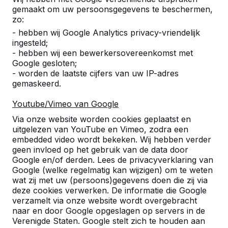
Alles weergeven
gemaakt om uw persoonsgegevens te beschermen,
zo:
Categorie
- hebben wij Google Analytics privacy-vriendelijk
ingesteld;
Alles weergeven
- hebben wij een bewerkersovereenkomst met
Google gesloten;
- worden de laatste cijfers van uw IP-adres
gemaskeerd.
Zoek op plaats of postcode
Youtube/Vimeo van Google
Via onze website worden cookies geplaatst en
uitgelezen van YouTube en Vimeo, zodra een
embedded video wordt bekeken. Wij hebben verder
geen invloed op het gebruik van de data door
Google en/of derden. Lees de privacyverklaring van
Zie ook
Google (welke regelmatig kan wijzigen) om te weten
wat zij met uw (persoons)gegevens doen die zij via
Amsterdam
Amsterdam
Badhoevedorp
Geuzenvel
deze cookies verwerken. De informatie die Google
Osdorp
verzamelt via onze website wordt overgebracht
naar en door Google opgeslagen op servers in de
Verenigde Staten. Google stelt zich te houden aan