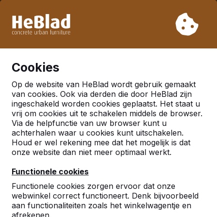
Vanwege onze vakantie leveren wij niet van week 31 t/m
week 33. Houdt u daarom rekening met langere levertijden.
Al meer dan 30.000 producten verkocht
0
Cookies
Op de website van HeBlad wordt gebruik gemaakt
Nederland
van cookies. Ook via derden die door HeBlad zijn
ingeschakeld worden cookies geplaatst. Het staat u
Referenties in:
Lijnden
vrij om cookies uit te schakelen middels de browser.
Via de helpfunctie van uw browser kunt u
achterhalen waar u cookies kunt uitschakelen.
Houd er wel rekening mee dat het mogelijk is dat
Geen reviews gevonden voor deze
onze website dan niet meer optimaal werkt.
locatie.
Functionele cookies
Functionele cookies zorgen ervoor dat onze
webwinkel correct functioneert. Denk bijvoorbeeld
aan functionaliteiten zoals het winkelwagentje en
afrekenen.