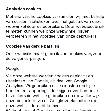
Analytics cookies
Met analytische cookies verzamelen wij, met behulp
van derden, statistieken over het gebruik van onze
webwinkel door de gebruikers. Door websitegebruik
te meten kunnen we onze webwinkel blijven
verbeteren in het voordeel van onze gebruikers.
Cookies van derde partijen
Onze website maakt gebruik van cookies van/voor
de volgende partijen:
Google
Referenties
Via onze website worden cookies geplaatst en
uitgelezen van Google, als deel van Google
U vindt onze producten in heel Europa en
Analytics. Wij gebruiken deze diensten om bij te
zelfs daarbuiten. Bekijk hier waar bij u in de
houden en rapportages te krijgen over hoe onze
buurt al een HeBlad product staat.
bezoekers de website gebruiken en op welke wijze
onze bezoekers via de Google-zoekmachine op
Product
onze website terecht komen.
Wij hebben met Google verschillende afspraken