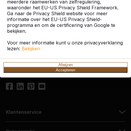
meerdere raamwerken van zelfregulering,
waaronder het EU-US Privacy Shield Framework.
Ga naar de Privacy Shield website voor meer
Contact
informatie over het EU-US Privacy Shield-
programma en om de certificering van Google te
HeBlad Nederland
bekijken.
Diamantweg 22
Voor meer informatie kunt u onze privacyverklaring
5527 LC Hapert
lezen:
Bekijken
Nederland
+31 (0)497 - 36.08.08
Afwijzen
Accepteren
info@HeBlad.com
Klantenservice