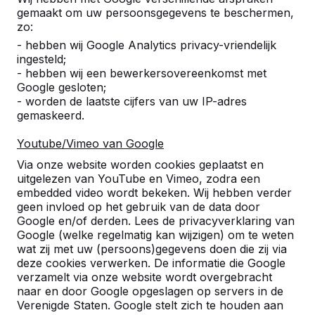
Alles weergeven
gemaakt om uw persoonsgegevens te beschermen,
zo:
Categorie
- hebben wij Google Analytics privacy-vriendelijk
ingesteld;
Alles weergeven
- hebben wij een bewerkersovereenkomst met
Google gesloten;
- worden de laatste cijfers van uw IP-adres
gemaskeerd.
Zoek op plaats of postcode
Youtube/Vimeo van Google
Via onze website worden cookies geplaatst en
uitgelezen van YouTube en Vimeo, zodra een
embedded video wordt bekeken. Wij hebben verder
geen invloed op het gebruik van de data door
Google en/of derden. Lees de privacyverklaring van
Zie ook
Google (welke regelmatig kan wijzigen) om te weten
wat zij met uw (persoons)gegevens doen die zij via
Benningbroek
Blokker
Hoorn
Hoorn
Midwoud
deze cookies verwerken. De informatie die Google
n.h.
verzamelt via onze website wordt overgebracht
naar en door Google opgeslagen op servers in de
Verenigde Staten. Google stelt zich te houden aan