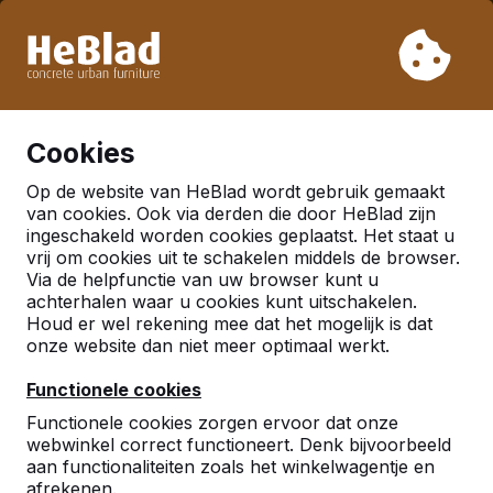
Vanwege onze vakantie leveren wij niet van week 31 t/m
week 33. Houdt u daarom rekening met langere levertijden.
Al meer dan 30.000 producten verkocht
0
Cookies
Op de website van HeBlad wordt gebruik gemaakt
Nederland
van cookies. Ook via derden die door HeBlad zijn
ingeschakeld worden cookies geplaatst. Het staat u
Referenties in:
Wognum
vrij om cookies uit te schakelen middels de browser.
Via de helpfunctie van uw browser kunt u
achterhalen waar u cookies kunt uitschakelen.
Houd er wel rekening mee dat het mogelijk is dat
Geen reviews gevonden voor deze
onze website dan niet meer optimaal werkt.
locatie.
Functionele cookies
Functionele cookies zorgen ervoor dat onze
webwinkel correct functioneert. Denk bijvoorbeeld
aan functionaliteiten zoals het winkelwagentje en
afrekenen.