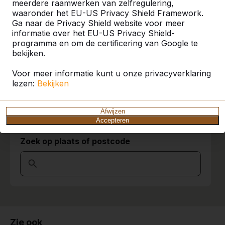
meerdere raamwerken van zelfregulering,
zelfs daarbuiten. Bekijk hier waar bij u in de
waaronder het EU-US Privacy Shield Framework.
buurt al een HeBlad product staat.
Ga naar de Privacy Shield website voor meer
informatie over het EU-US Privacy Shield-
programma en om de certificering van Google te
Product
bekijken.
Alles weergeven
Voor meer informatie kunt u onze privacyverklaring
lezen:
Bekijken
Categorie
Alles weergeven
Afwijzen
Accepteren
Zoek op plaats of postcode
Zie ook