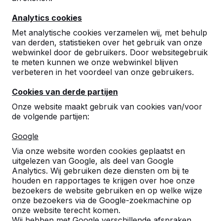
9
Analytics cookies
Perfect, alle collega's heel erg blij mee,
hopelijk ook de bezoekers.
Met analytische cookies verzamelen wij, met behulp
o.uguz
30-10-2024
van derden, statistieken over het gebruik van onze
webwinkel door de gebruikers. Door websitegebruik
te meten kunnen we onze webwinkel blijven
verbeteren in het voordeel van onze gebruikers.
8
Cookies van derde partijen
Mooie robuuste tafel en snelle levering.
Plaatsing ging ook perfect.
Onze website maakt gebruik van cookies van/voor
Gemeente Harderwijk
13-04-2023
de volgende partijen:
Google
Via onze website worden cookies geplaatst en
8
uitgelezen van Google, als deel van Google
Eerste indruk leuk! Verder moet het nog
Analytics. Wij gebruiken deze diensten om bij te
blijken. De tafel staat er pas 1 dag.
houden en rapportages te krijgen over hoe onze
Maar ik heb hoge verwachtingen.
bezoekers de website gebruiken en op welke wijze
Jacqueline Wels
03-07-2020
onze bezoekers via de Google-zoekmachine op
onze website terecht komen.
Wij hebben met Google verschillende afspraken