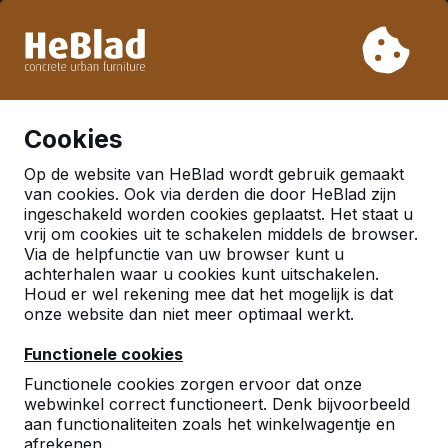
Vanwege onze vakantie leveren wij niet van week 31 t/m
week 33. Houdt u daarom rekening met langere levertijden.
Al meer dan 30.000 producten verkocht
0
Cookies
Op de website van HeBlad wordt gebruik gemaakt
Nederland
van cookies. Ook via derden die door HeBlad zijn
ingeschakeld worden cookies geplaatst. Het staat u
Referenties in:
Harderwijk
vrij om cookies uit te schakelen middels de browser.
Via de helpfunctie van uw browser kunt u
achterhalen waar u cookies kunt uitschakelen.
Houd er wel rekening mee dat het mogelijk is dat
onze website dan niet meer optimaal werkt.
Functionele cookies
Functionele cookies zorgen ervoor dat onze
webwinkel correct functioneert. Denk bijvoorbeeld
aan functionaliteiten zoals het winkelwagentje en
afrekenen.