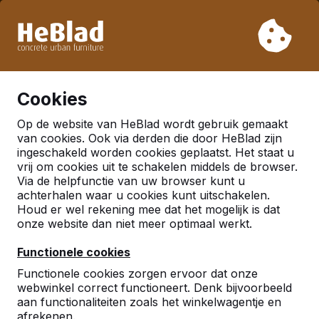
Vanwege onze vakantie leveren wij niet van week 31 t/m
week 33. Houdt u daarom rekening met langere levertijden.
Al meer dan 30.000 producten verkocht
0
Cookies
Op de website van HeBlad wordt gebruik gemaakt
Nederland
van cookies. Ook via derden die door HeBlad zijn
ingeschakeld worden cookies geplaatst. Het staat u
Referenties in:
vrij om cookies uit te schakelen middels de browser.
Via de helpfunctie van uw browser kunt u
Eelderwolde
achterhalen waar u cookies kunt uitschakelen.
Houd er wel rekening mee dat het mogelijk is dat
onze website dan niet meer optimaal werkt.
Geen reviews gevonden voor deze
locatie.
Functionele cookies
Functionele cookies zorgen ervoor dat onze
webwinkel correct functioneert. Denk bijvoorbeeld
aan functionaliteiten zoals het winkelwagentje en
afrekenen.