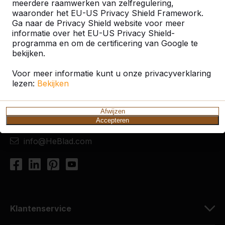
meerdere raamwerken van zelfregulering,
waaronder het EU-US Privacy Shield Framework.
Ga naar de Privacy Shield website voor meer
informatie over het EU-US Privacy Shield-
programma en om de certificering van Google te
Contact
bekijken.
HeBlad Nederland
Voor meer informatie kunt u onze privacyverklaring
Diamantweg 22
lezen:
Bekijken
5527 LC Hapert
Nederland
Afwijzen
Accepteren
+31 (0)497 - 36.08.08
info@HeBlad.com
Klantenservice