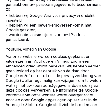
Product
gemaakt om uw persoonsgegevens te beschermen,
zo:
Alles weergeven
- hebben wij Google Analytics privacy-vriendelijk
ingesteld;
Categorie
- hebben wij een bewerkersovereenkomst met
Google gesloten;
Alles weergeven
- worden de laatste cijfers van uw IP-adres
gemaskeerd.
Zoek op plaats of postcode
Youtube/Vimeo van Google
Via onze website worden cookies geplaatst en
uitgelezen van YouTube en Vimeo, zodra een
embedded video wordt bekeken. Wij hebben verder
geen invloed op het gebruik van de data door
Google en/of derden. Lees de privacyverklaring van
Google (welke regelmatig kan wijzigen) om te weten
wat zij met uw (persoons)gegevens doen die zij via
Zie ook
deze cookies verwerken. De informatie die Google
verzamelt via onze website wordt overgebracht
Groningen
Haren
Haren
Hoogkerk
Kronenburg
naar en door Google opgeslagen op servers in de
(Gn)
Verenigde Staten. Google stelt zich te houden aan