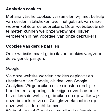
Analytics cookies
Met analytische cookies verzamelen wij, met behulp
van derden, statistieken over het gebruik van onze
webwinkel door de gebruikers. Door websitegebruik
te meten kunnen we onze webwinkel blijven
verbeteren in het voordeel van onze gebruikers.
Cookies van derde partijen
Onze website maakt gebruik van cookies van/voor
de volgende partijen:
Google
Via onze website worden cookies geplaatst en
Referenties
uitgelezen van Google, als deel van Google
Analytics. Wij gebruiken deze diensten om bij te
U vindt onze producten in heel Europa en
houden en rapportages te krijgen over hoe onze
zelfs daarbuiten. Bekijk hier waar bij u in de
bezoekers de website gebruiken en op welke wijze
buurt al een HeBlad product staat.
onze bezoekers via de Google-zoekmachine op
onze website terecht komen.
Wij hebben met Google verschillende afspraken