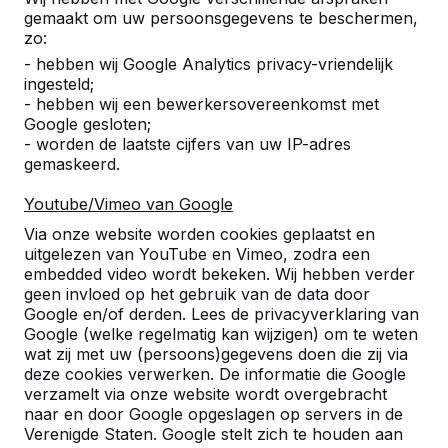
gemaakt om uw persoonsgegevens te beschermen,
zo:
- hebben wij Google Analytics privacy-vriendelijk
ingesteld;
- hebben wij een bewerkersovereenkomst met
Google gesloten;
- worden de laatste cijfers van uw IP-adres
gemaskeerd.
Youtube/Vimeo van Google
Via onze website worden cookies geplaatst en
Referenties
uitgelezen van YouTube en Vimeo, zodra een
embedded video wordt bekeken. Wij hebben verder
geen invloed op het gebruik van de data door
U vindt onze producten in heel Europa en
Google en/of derden. Lees de privacyverklaring van
zelfs daarbuiten. Bekijk hier waar bij u in de
Google (welke regelmatig kan wijzigen) om te weten
buurt al een HeBlad product staat.
wat zij met uw (persoons)gegevens doen die zij via
deze cookies verwerken. De informatie die Google
Product
verzamelt via onze website wordt overgebracht
naar en door Google opgeslagen op servers in de
Alles weergeven
Verenigde Staten. Google stelt zich te houden aan