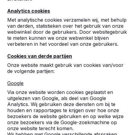
10
Analytics cookies
PRIMA
Karin Breeman
28-11-2019
Met analytische cookies verzamelen wij, met behulp
van derden, statistieken over het gebruik van onze
webwinkel door de gebruikers. Door websitegebruik
te meten kunnen we onze webwinkel blijven
10
verbeteren in het voordeel van onze gebruikers.
het is een prima product voldoet volkomen
Cookies van derde partijen
aan de verwachting.
zeer stabiel goede afspraken.
Onze website maakt gebruik van cookies van/voor
vriendelijke bediening. goede prijsstelling.
de volgende partijen:
Hans de Reus
10-05-2017
Google
Via onze website worden cookies geplaatst en
uitgelezen van Google, als deel van Google
Analytics. Wij gebruiken deze diensten om bij te
houden en rapportages te krijgen over hoe onze
bezoekers de website gebruiken en op welke wijze
onze bezoekers via de Google-zoekmachine op
onze website terecht komen.
Wij hebben met Google verschillende afspraken