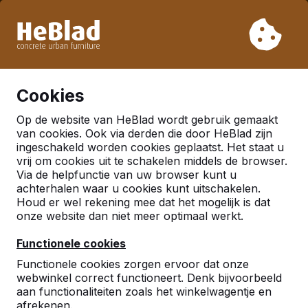
Vanwege onze vakantie leveren wij niet van week 31 t/m
week 33. Houdt u daarom rekening met langere levertijden.
Al meer dan 30.000 producten verkocht
0
Cookies
Op de website van HeBlad wordt gebruik gemaakt
Nederland
van cookies. Ook via derden die door HeBlad zijn
ingeschakeld worden cookies geplaatst. Het staat u
Referenties in:
Ouddorp
vrij om cookies uit te schakelen middels de browser.
Via de helpfunctie van uw browser kunt u
achterhalen waar u cookies kunt uitschakelen.
Houd er wel rekening mee dat het mogelijk is dat
onze website dan niet meer optimaal werkt.
Functionele cookies
Functionele cookies zorgen ervoor dat onze
webwinkel correct functioneert. Denk bijvoorbeeld
aan functionaliteiten zoals het winkelwagentje en
afrekenen.