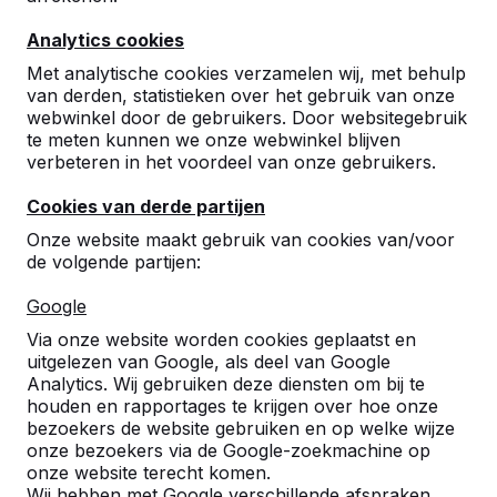
9
Analytics cookies
De leerlingen vinden het erg leuk om tijdens
de pauze of tussenuur te kunnen
Met analytische cookies verzamelen wij, met behulp
pingpongen. Er wordt ook veel gebruik van
van derden, statistieken over het gebruik van onze
gemaakt.
webwinkel door de gebruikers. Door websitegebruik
M. Hoezen
19-07-2016
te meten kunnen we onze webwinkel blijven
verbeteren in het voordeel van onze gebruikers.
Cookies van derde partijen
Onze website maakt gebruik van cookies van/voor
de volgende partijen:
Google
Via onze website worden cookies geplaatst en
uitgelezen van Google, als deel van Google
Analytics. Wij gebruiken deze diensten om bij te
houden en rapportages te krijgen over hoe onze
bezoekers de website gebruiken en op welke wijze
onze bezoekers via de Google-zoekmachine op
onze website terecht komen.
Wij hebben met Google verschillende afspraken