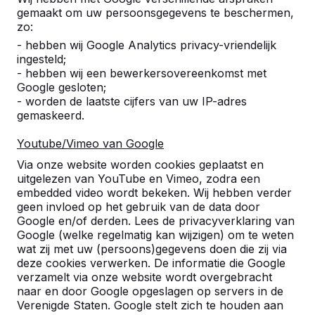
gemaakt om uw persoonsgegevens te beschermen,
zo:
- hebben wij Google Analytics privacy-vriendelijk
ingesteld;
- hebben wij een bewerkersovereenkomst met
Referenties
Google gesloten;
- worden de laatste cijfers van uw IP-adres
gemaskeerd.
U vindt onze producten in heel Europa en
zelfs daarbuiten. Bekijk hier waar bij u in de
Youtube/Vimeo van Google
buurt al een HeBlad product staat.
Via onze website worden cookies geplaatst en
uitgelezen van YouTube en Vimeo, zodra een
Product
embedded video wordt bekeken. Wij hebben verder
geen invloed op het gebruik van de data door
Alles weergeven
Google en/of derden. Lees de privacyverklaring van
Google (welke regelmatig kan wijzigen) om te weten
Categorie
wat zij met uw (persoons)gegevens doen die zij via
deze cookies verwerken. De informatie die Google
Alles weergeven
verzamelt via onze website wordt overgebracht
naar en door Google opgeslagen op servers in de
Verenigde Staten. Google stelt zich te houden aan