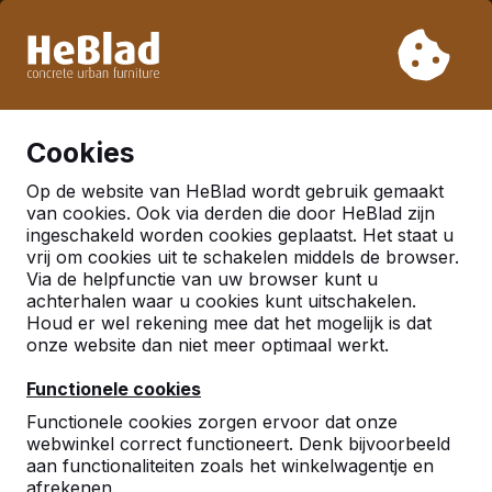
Vanwege onze vakantie leveren wij niet van week 31 t/m
week 33. Houdt u daarom rekening met langere levertijden.
Al meer dan 30.000 producten verkocht
0
Cookies
Op de website van HeBlad wordt gebruik gemaakt
Nederland
van cookies. Ook via derden die door HeBlad zijn
ingeschakeld worden cookies geplaatst. Het staat u
Referenties in:
Goirle
vrij om cookies uit te schakelen middels de browser.
Via de helpfunctie van uw browser kunt u
achterhalen waar u cookies kunt uitschakelen.
Houd er wel rekening mee dat het mogelijk is dat
onze website dan niet meer optimaal werkt.
Functionele cookies
Functionele cookies zorgen ervoor dat onze
webwinkel correct functioneert. Denk bijvoorbeeld
aan functionaliteiten zoals het winkelwagentje en
afrekenen.