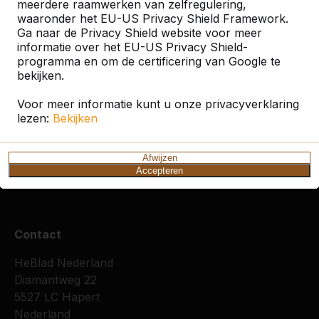
Zoek op plaats of postcode
meerdere raamwerken van zelfregulering,
waaronder het EU-US Privacy Shield Framework.
Ga naar de Privacy Shield website voor meer
informatie over het EU-US Privacy Shield-
programma en om de certificering van Google te
bekijken.
Voor meer informatie kunt u onze privacyverklaring
Zie ook
lezen:
Bekijken
Emmeloord
Hilvarenbeek
Riel
Tilburg
Afwijzen
Accepteren
Contact
HeBlad Nederland
Diamantweg 22
5527 LC Hapert
Nederland